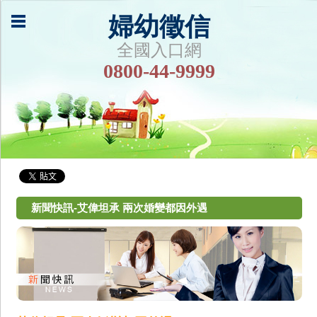
婦幼徵信
全國入口網
0800-44-9999
新聞快訊-艾偉坦承 兩次婚變都因外遇