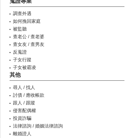
蒐證專業
調查外遇
如何挽回家庭
被監聽
查老公 / 查老婆
查女友 / 查男友
反蒐證
子女行蹤
子女被霸凌
其他
尋人 / 找人
討債 / 應收帳款
跟人 / 跟蹤
侵害配偶權
投資詐騙
法律諮詢 / 婚姻法律諮詢
離婚證人