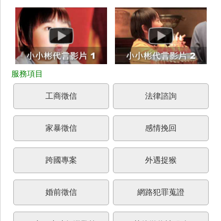
工商徵信
法律諮詢
家暴徵信
感情挽回
跨國專案
外遇捉猴
婚前徵信
網路犯罪蒐證