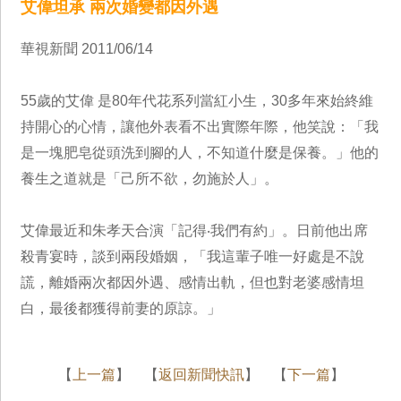
艾偉坦承 兩次婚變都因外遇
華視新聞 2011/06/14
55歲的艾偉 是80年代花系列當紅小生，30多年來始終維
持開心的心情，讓他外表看不出實際年際，他笑說：「我
是一塊肥皂從頭洗到腳的人，不知道什麼是保養。」他的
養生之道就是「己所不欲，勿施於人」。
艾偉最近和朱孝天合演「記得‧我們有約」。日前他出席
殺青宴時，談到兩段婚姻，「我這輩子唯一好處是不說
謊，離婚兩次都因外遇、感情出軌，但也對老婆感情坦
白，最後都獲得前妻的原諒。」
【
上一篇
】 【
返回新聞快訊
】 【
下一篇
】