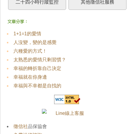
二十四小時行蹤監控
其他徵信社服務
1+1=1的愛情
人沒變，變的是感覺
六種愛的方式！
太熟悉的愛情只剩習慣？
幸福的轉折靠自己決定
幸福就在你身邊
幸福與不幸都是自找的
徵信社
品保協會