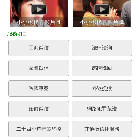
工商徵信
法律諮詢
家暴徵信
感情挽回
跨國專案
外遇捉猴
婚前徵信
網路犯罪蒐證
二十四小時行蹤監控
其他徵信社服務