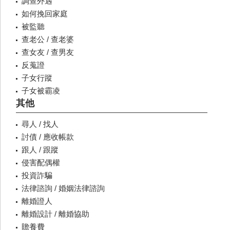
調查外遇
如何挽回家庭
被監聽
查老公 / 查老婆
查女友 / 查男友
反蒐證
子女行蹤
子女被霸凌
其他
尋人 / 找人
討債 / 應收帳款
跟人 / 跟蹤
侵害配偶權
投資詐騙
法律諮詢 / 婚姻法律諮詢
離婚證人
離婚設計 / 離婚協助
贍養費