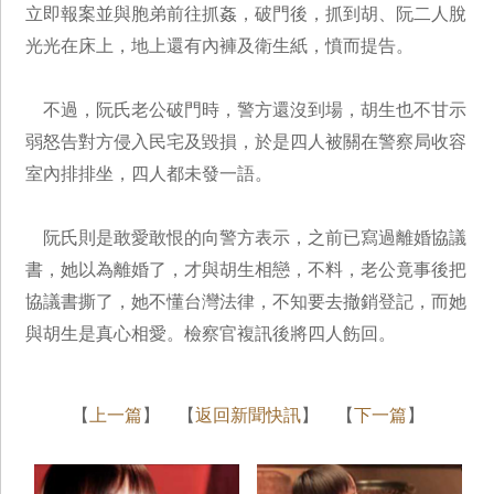
立即報案並與胞弟前往抓姦，破門後，抓到胡、阮二人脫
光光在床上，地上還有內褲及衛生紙，憤而提告。
不過，阮氏老公破門時，警方還沒到場，胡生也不甘示
弱怒告對方侵入民宅及毀損，於是四人被關在警察局收容
室內排排坐，四人都未發一語。
阮氏則是敢愛敢恨的向警方表示，之前已寫過離婚協議
書，她以為離婚了，才與胡生相戀，不料，老公竟事後把
協議書撕了，她不懂台灣法律，不知要去撤銷登記，而她
與胡生是真心相愛。檢察官複訊後將四人飭回。
【
上一篇
】 【
返回新聞快訊
】 【
下一篇
】