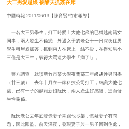
大三男愛越娘 被醋夫抓姦在床
中國時報 2011/06/13【陳育賢/竹市報導】
一名大三男學生，打工時愛上大他七歲的已婚越南籍女
同事，兩人發生不倫戀；外遇女子的老公十一日深夜往男
學生租屋處抓姦，抓到兩人在床上一絲不掛，在得知男小
三僅是大三生，氣得大罵這大學生「病了!」。
警方調查，就讀新竹市某大學夜間部三年級胡姓男同學
（廿三歲），去年十月在一家科技公司打工，結識大他七
歲、已有一子的越籍新娘阮氏，兩人產生好感後，進而發
生性關係。
阮氏老公去年底發覺妻子常跟他吵架，懷疑妻子有問
題，因此跟監。前天深夜，發現妻子與一男子回到住處，