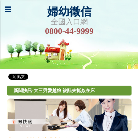
婦幼徵信
全國入口網
0800-44-9999
新聞快訊-大三男愛越娘 被醋夫抓姦在床