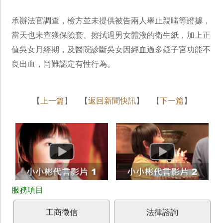
承辦法官調查，檢方並未提供被告兩人舉止親暱等證據，
當天也未查獲保險套、擦拭過男女體液的衛生紙，加上正
值吳女月經期，及醫院診斷吳女因經血過多疑子宮功能不
良出血，尚難認定有性行為。
【
上一篇
】 【
返回新聞快訊
】 【
下一篇
】
工商徵信
法律諮詢