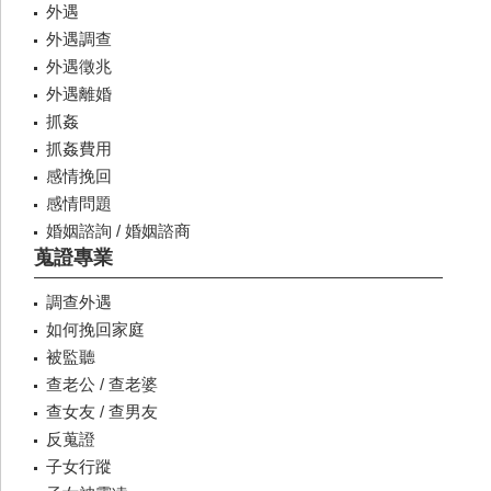
外遇
外遇調查
外遇徵兆
外遇離婚
抓姦
抓姦費用
感情挽回
感情問題
婚姻諮詢 / 婚姻諮商
蒐證專業
調查外遇
如何挽回家庭
被監聽
查老公 / 查老婆
查女友 / 查男友
反蒐證
子女行蹤