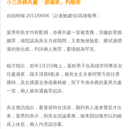
小三赤裸共處 「那個來」判無罪
自由時報 2011/06/06〔記者鮑建信/高雄報導〕
葉男和吳女均有配偶，赤裸共處一室被查獲，涉嫌妨害婚
姻罪，雄院認為吳女月經期間，又查無保險套、擦拭過體
液的衛生紙，判決兩人無罪，案情頗為罕見。
檢方指出，前年1月2日晚上，葉姓男子在高雄市同事吳女
住處過夜，隔天清晨6點多，被吳女丈夫會同警方前往查
獲時，吳女裸露全身僅裹棉被，與下半身赤裸的葉男共處
一室，兩人被依通姦罪起訴。
吳女應訊指出，案發當時在洗澡，聽到有人進來聲音才出
來；葉男則表示，與吳女談論業務，後來因頭痛所以到她
床上休息，兩人均否認涉案。