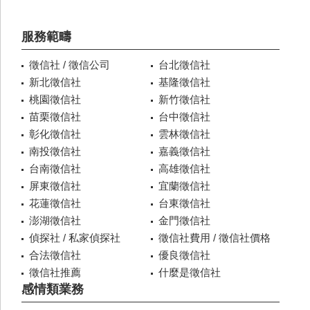
服務範疇
徵信社 / 徵信公司
台北徵信社
新北徵信社
基隆徵信社
桃園徵信社
新竹徵信社
苗栗徵信社
台中徵信社
彰化徵信社
雲林徵信社
南投徵信社
嘉義徵信社
台南徵信社
高雄徵信社
屏東徵信社
宜蘭徵信社
花蓮徵信社
台東徵信社
澎湖徵信社
金門徵信社
偵探社 / 私家偵探社
徵信社費用 / 徵信社價格
合法徵信社
優良徵信社
徵信社推薦
什麼是徵信社
感情類業務