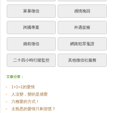
家暴徵信
感情挽回
跨國專案
外遇捉猴
婚前徵信
網路犯罪蒐證
二十四小時行蹤監控
其他徵信社服務
1+1=1的愛情
人沒變，變的是感覺
六種愛的方式！
太熟悉的愛情只剩習慣？