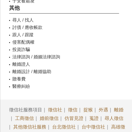
子女被霸凌
其他
尋人 / 找人
討債 / 應收帳款
跟人 / 跟蹤
侵害配偶權
投資詐騙
法律諮詢 / 婚姻法律諮詢
離婚證人
離婚設計 / 離婚協助
贍養費
醫療糾紛
徵信社服務項目｜
徵信社
｜
徵信
｜
捉猴
｜
外遇
｜
離婚
｜
工商徵信
｜
婚前徵信
｜
仿冒見證
｜
蒐證
｜
尋人徵信
｜
其他徵信社服務
｜
台北徵信社
｜
台中徵信社
｜
高雄徵