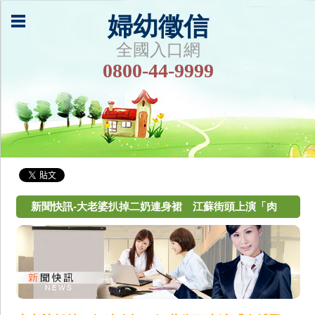
婦幼徵信
全國入口網
0800-44-9999
新聞快訊-大老婆扒掉二奶連身裙 江蘇街頭上演「肉
搏戰」