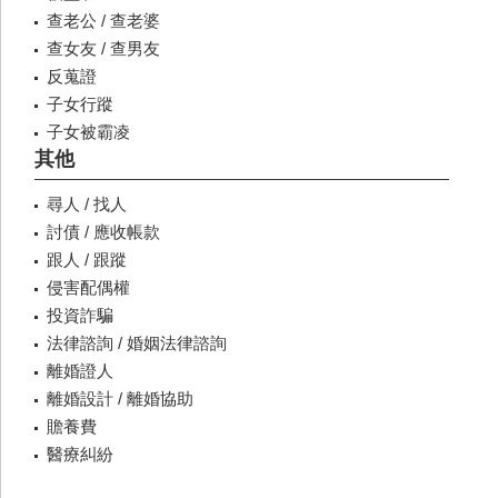
查老公 / 查老婆
查女友 / 查男友
反蒐證
子女行蹤
子女被霸凌
其他
尋人 / 找人
討債 / 應收帳款
跟人 / 跟蹤
侵害配偶權
投資詐騙
法律諮詢 / 婚姻法律諮詢
離婚證人
離婚設計 / 離婚協助
贍養費
醫療糾紛