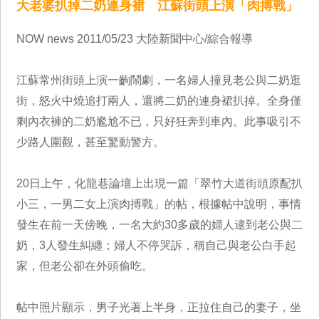
大老婆扒掉二奶連身裙 江蘇街頭上演「肉搏戰」
NOW news 2011/05/23 大陸新聞中心/綜合報導
江蘇常州街頭上演一齣鬧劇，一名婦人撞見老公與二奶逛
街，怒火中燒追打兩人，還將二奶的連身裙扒掉。全身僅
剩內衣褲的二奶尷尬不已，只好狂奔到車內。此事吸引不
少路人圍觀，甚至驚動警方。
20日上午，化龍巷論壇上出現一篇「翠竹大道街頭原配扒
小三，一男二女上演肉搏戰」的帖，根據帖中說明，事情
發生在前一天傍晚，一名大約30多歲的婦人逮到老公與二
奶，3人發生糾纏；婦人不停哭訴，稱自己與老公白手起
家，但老公卻在外頭偷吃。
帖中照片顯示，男子光著上半身，正拉住自己的妻子，坐