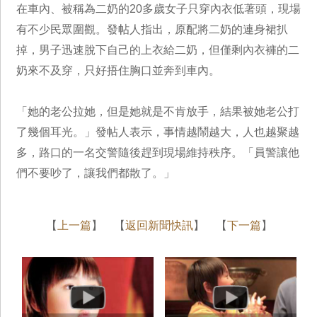
在車內、被稱為二奶的20多歲女子只穿內衣低著頭，現場
有不少民眾圍觀。發帖人指出，原配將二奶的連身裙扒
掉，男子迅速脫下自己的上衣給二奶，但僅剩內衣褲的二
奶來不及穿，只好捂住胸口並奔到車內。
「她的老公拉她，但是她就是不肯放手，結果被她老公打
了幾個耳光。」發帖人表示，事情越鬧越大，人也越聚越
多，路口的一名交警隨後趕到現場維持秩序。「員警讓他
們不要吵了，讓我們都散了。」
【
上一篇
】 【
返回新聞快訊
】 【
下一篇
】