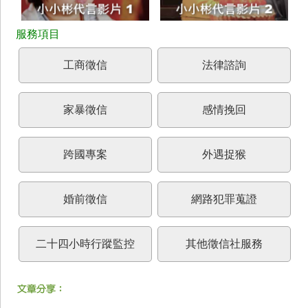
工商徵信
法律諮詢
家暴徵信
感情挽回
跨國專案
外遇捉猴
婚前徵信
網路犯罪蒐證
二十四小時行蹤監控
其他徵信社服務