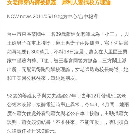
女老師穿內褲被抓姦 犀利人妻找校方理論
NOW news 2011/05/19 地方中心/台中報導
台中市東區某國中一名39歲蕭姓女老師成為「小三」，與
王姓男子在車上接吻，遭王男妻子兩度抓包，寫下切結書
如再犯要付300萬元，不料18日凌晨，蕭女在大里區王男
家中僅著內褲、T恤，被王妻會同警方抓姦，三方鬧上派
出所，元配氣得跑到學校理論，女老師透過校長轉述，她
和王某因公務往來，單純是朋友。
52歲的姜姓女子與丈夫結婚27年，去年12月發現51歲老
公經常晚歸，接聽電話時舉止異常，今年3、4月間，她兩
度在蕭女住處外看到蕭女與老公在車上接吻，主動找蕭女
談判，蕭女簽切結書「不准往來、不能互動」，否則須負
法律責任並付300萬元。