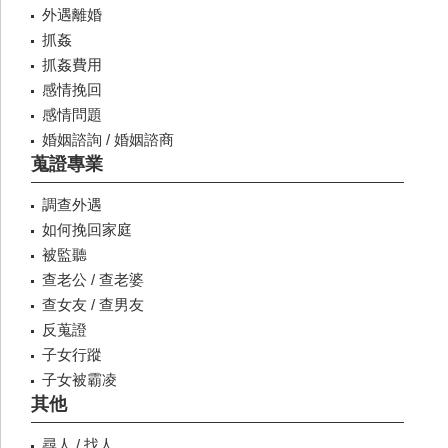
外遇離婚
抓姦
抓姦費用
感情挽回
感情問題
婚姻諮詢 / 婚姻諮商
蒐證專業
調查外遇
如何挽回家庭
被監聽
查老公 / 查老婆
查女友 / 查男友
反蒐證
子女行蹤
子女被霸凌
其他
尋人 / 找人