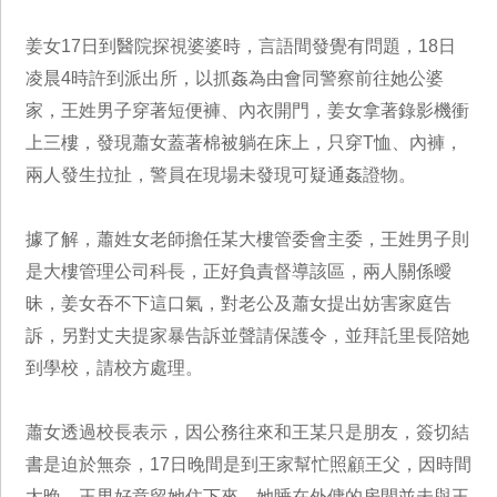
姜女17日到醫院探視婆婆時，言語間發覺有問題，18日
凌晨4時許到派出所，以抓姦為由會同警察前往她公婆
家，王姓男子穿著短便褲、內衣開門，姜女拿著錄影機衝
上三樓，發現蕭女蓋著棉被躺在床上，只穿T恤、內褲，
兩人發生拉扯，警員在現場未發現可疑通姦證物。
據了解，蕭姓女老師擔任某大樓管委會主委，王姓男子則
是大樓管理公司科長，正好負責督導該區，兩人關係曖
昧，姜女吞不下這口氣，對老公及蕭女提出妨害家庭告
訴，另對丈夫提家暴告訴並聲請保護令，並拜託里長陪她
到學校，請校方處理。
蕭女透過校長表示，因公務往來和王某只是朋友，簽切結
書是迫於無奈，17日晚間是到王家幫忙照顧王父，因時間
太晚，王男好意留她住下來，她睡在外傭的房間並未與王