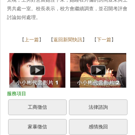
男共處一室。校長表示，校方會繼續調查，並召開考評會
討論如何處理。
【
上一篇
】 【
返回新聞快訊
】 【
下一篇
】
工商徵信
法律諮詢
家暴徵信
感情挽回