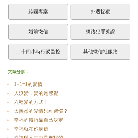
跨國專案
外遇捉猴
婚前徵信
網路犯罪蒐證
二十四小時行蹤監控
其他徵信社服務
1+1=1的愛情
人沒變，變的是感覺
六種愛的方式！
太熟悉的愛情只剩習慣？
幸福的轉折靠自己決定
幸福就在你身邊
幸福與不幸都是自找的