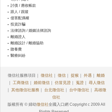
討債 / 應收帳款
跟人 / 跟蹤
侵害配偶權
投資詐騙
法律諮詢 / 婚姻法律諮詢
離婚證人
離婚設計 / 離婚協助
贍養費
醫療糾紛
徵信社服務項目｜
徵信社
｜
徵信
｜
捉猴
｜
外遇
｜
離婚
｜
工商徵信
｜
婚前徵信
｜
仿冒見證
｜
蒐證
｜
尋人徵信
｜
其他徵信社服務
｜
台北徵信社
｜
台中徵信社
｜
高雄徵
信社
版權所有 © 婦幼
徵信社
全國入口網 Copyright c 2009 All
Rights Reserved.