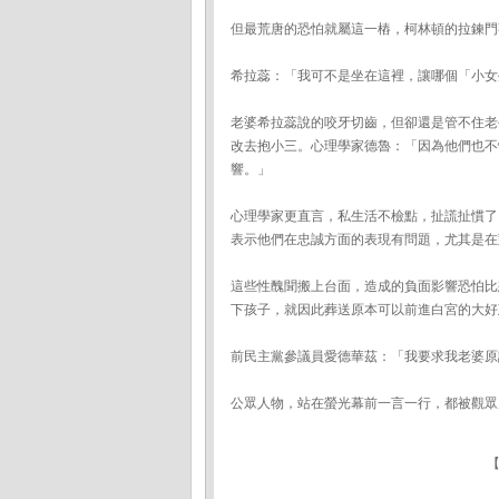
但最荒唐的恐怕就屬這一樁，柯林頓的拉鍊門
希拉蕊：「我可不是坐在這裡，讓哪個「小女
老婆希拉蕊說的咬牙切齒，但卻還是管不住老
改去抱小三。心理學家德魯：「因為他們也不
響。」
心理學家更直言，私生活不檢點，扯謊扯慣了
表示他們在忠誠方面的表現有問題，尤其是在
這些性醜聞搬上台面，造成的負面影響恐怕比
下孩子，就因此葬送原本可以前進白宮的大好
前民主黨參議員愛德華茲：「我要求我老婆原
公眾人物，站在螢光幕前一言一行，都被觀眾