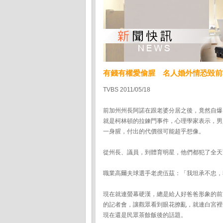
有錢有權愛偷腥 名人婚外情恐毀前
TVBS 2011/05/18
前加州州長阿諾在跟老婆分居之後，竟然自爆
就是柯林頓的拉鍊門事件，心理學家表示，男
一身腥，付出的代價很可能超乎想像。
從州長、議員，到體育明星，他們都犯了全天
職業高爾夫球選手老虎伍茲：「我坦承不忠，
現在就連螢幕硬漢，總是給人好爸爸形象的前
的記者會，讓觀眾看到眼花撩亂，就連白宮裡
現在還是民眾茶餘飯後的話題。