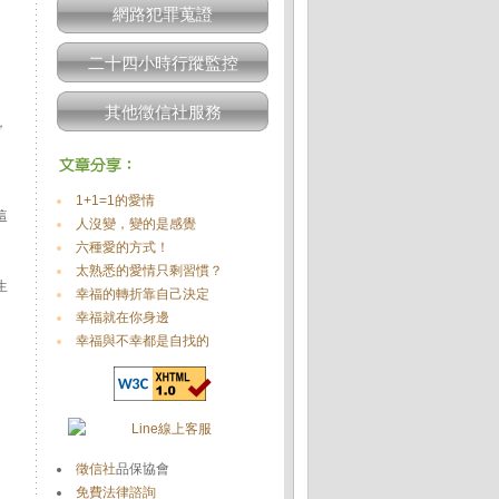
網路犯罪蒐證
二十四小時行蹤監控
其他徵信社服務
，
1+1=1的愛情
這
人沒變，變的是感覺
六種愛的方式！
太熟悉的愛情只剩習慣？
生
幸福的轉折靠自己決定
幸福就在你身邊
幸福與不幸都是自找的
徵信社
品保協會
免費法律諮詢