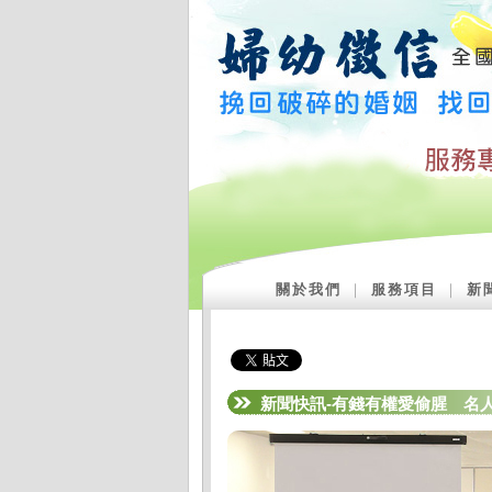
關於我們
｜
服務項目
｜
新
新聞快訊-有錢有權愛偷腥 名