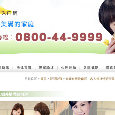
聞快訊
｜
法律常識
｜
專家論述
｜
心理測驗
｜
各區據點
｜
聯絡
目前位置 >
首頁
>
新聞快訊
>
有錢有權愛偷腥 名人婚外情恐毀前
人婚外情恐毀前程