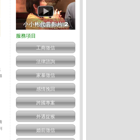
工商徵信
法律諮詢
然
家暴徵信
得
感情挽回
跨國專案
外遇捉猴
情
到
婚前徵信