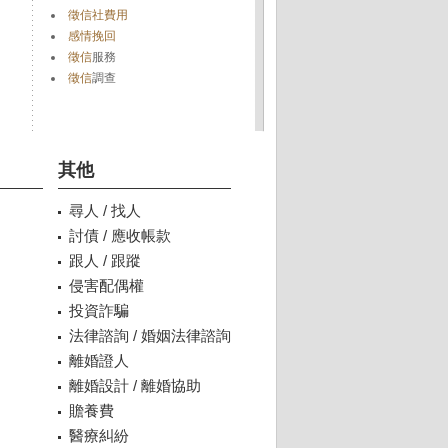
徵信社費用
感情挽回
徵信
服務
徵信
調查
其他
尋人 / 找人
討債 / 應收帳款
跟人 / 跟蹤
侵害配偶權
投資詐騙
法律諮詢 / 婚姻法律諮詢
離婚證人
離婚設計 / 離婚協助
贍養費
醫療糾紛