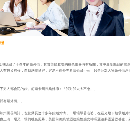
程
1段隱藏了十多年的婚外情，其實美國政壇的桃色風暴時有所聞，其中最受矚目的當
人有錢又有權，自我感覺良好，容易不顧外界看法偷藏小三，只是公眾人物婚外情惹
下男人都會犯的錯。前南卡州長桑佛德：「我對我太太不忠。」
我有婚外情。」
加州州長阿諾，也驚爆長達十多年的婚外情，一場場帶著老婆，在鎂光燈下坦承婚外
也上演一場又一場的桃色風暴，美國前總統甘迺迪跟性感女神瑪麗蓮夢露過從甚密，