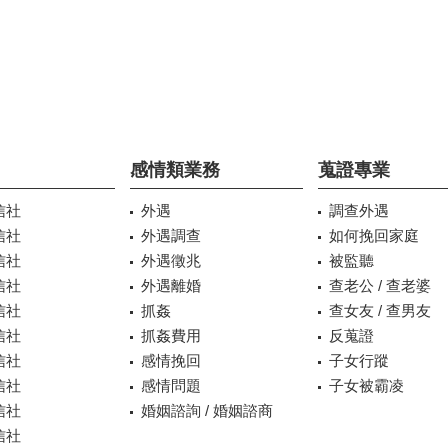
感情類業務
蒐證專業
信社
外遇
調查外遇
信社
外遇調查
如何挽回家庭
信社
外遇徵兆
被監聽
信社
外遇離婚
查老公 / 查老婆
信社
抓姦
查女友 / 查男友
信社
抓姦費用
反蒐證
信社
感情挽回
子女行蹤
信社
感情問題
子女被霸凌
信社
婚姻諮詢 / 婚姻諮商
信社