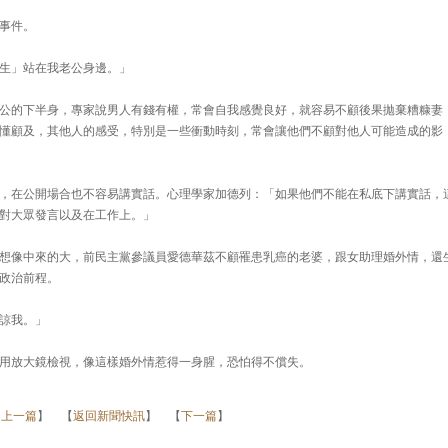
事件。
生」站在我老公身邊。」
公的下半身，專家說男人有錢有權，常會自我感覺良好，就容易不顧後果拋棄糟糠妻
懂顧及，其他人的感受，特別是一些衝動時刻，常會讓他們不顧對他人可能造成的影
，在公開場合也不容易講實話。心理學家加德列：「如果他們不能在私底下講實話，
對大眾發言以及在工作上。」
想像中來的大，前民主黨參議員愛德華茲不顧罹患乳癌的老婆，跟女助理婚外情，還
政治前程。
諒我。」
用放大鏡檢視，像這樣婚外情惹得一身腥，恐怕得不償失。
【
上一篇
】 【
返回新聞快訊
】 【
下一篇
】