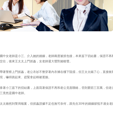
國中女老師是小三、介入她的婚姻，老師兩度被抓包後，本來簽下切結書，保證不再
交往，後來王太太上門抓姦，女老師還大聲對她嗆聲。
帶著警察上門抓姦，老公衣衫不整穿著內衣褲在樓下阻擋，但王太太鐵了心，直接衝
現，嚇得跳起來、趕緊拿起棉被遮臉。
拿著小三簽下的切結書，上面寫著保證不再和老公見面聯絡，否則要賠三百萬，但老
三竟然是國中老師。
太太雖然到警局報案，但抓姦證據不足也無可奈何，跟先生30年的婚姻卻抵不過女老