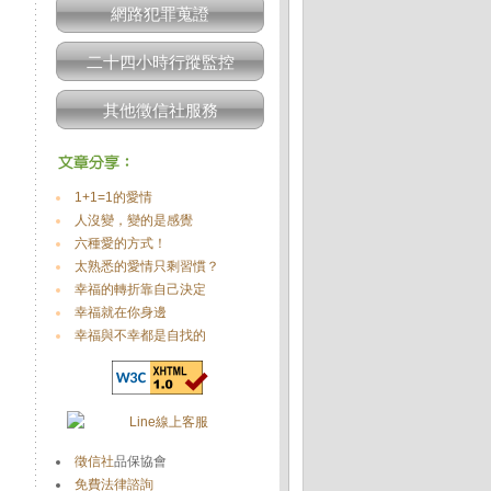
網路犯罪蒐證
二十四小時行蹤監控
其他徵信社服務
1+1=1的愛情
人沒變，變的是感覺
六種愛的方式！
太熟悉的愛情只剩習慣？
幸福的轉折靠自己決定
幸福就在你身邊
幸福與不幸都是自找的
徵信社
品保協會
免費法律諮詢