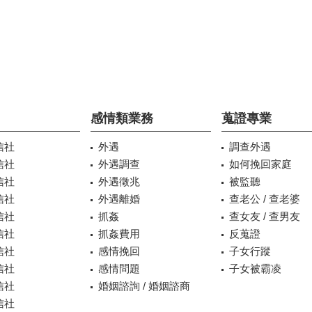
感情類業務
蒐證專業
信社
外遇
調查外遇
信社
外遇調查
如何挽回家庭
信社
外遇徵兆
被監聽
信社
外遇離婚
查老公 / 查老婆
信社
抓姦
查女友 / 查男友
信社
抓姦費用
反蒐證
信社
感情挽回
子女行蹤
信社
感情問題
子女被霸凌
信社
婚姻諮詢 / 婚姻諮商
信社