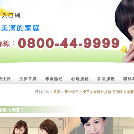
聞快訊
｜
法律常識
｜
專家論述
｜
心理測驗
｜
各區據點
｜
聯絡
目前位置 >
首頁
>
新聞快訊
>
小三女老師被抓姦 囂張嗆大老婆
張嗆大老婆！