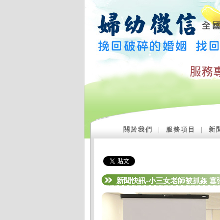
關於我們
｜
服務項目
｜
新
新聞快訊-小三女老師被抓姦 囂