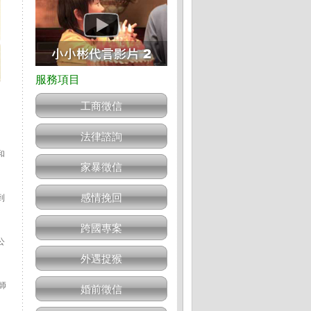
工商徵信
法律諮詢
和
家暴徵信
感情挽回
到
跨國專案
公
外遇捉猴
師
婚前徵信