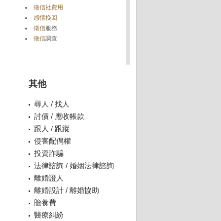
徵信社費用
感情挽回
徵信
服務
徵信
調查
其他
尋人 / 找人
討債 / 應收帳款
跟人 / 跟蹤
侵害配偶權
投資詐騙
法律諮詢 / 婚姻法律諮詢
離婚證人
離婚設計 / 離婚協助
贍養費
醫療糾紛