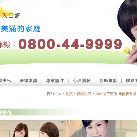
聞快訊
｜
法律常識
｜
專家論述
｜
心理測驗
｜
各區據點
｜
聯絡
目前位置 >
首頁
>
新聞快訊
>
揪出小三劈腿 元配反擊復
擊復仇