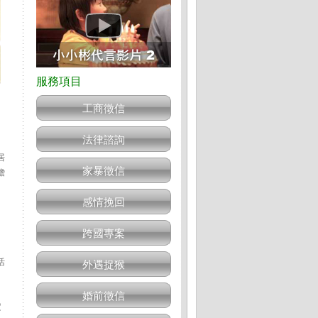
工商徵信
法律諮詢
居
家暴徵信
贍
感情挽回
跨國專案
活
外遇捉猴
婚前徵信
定