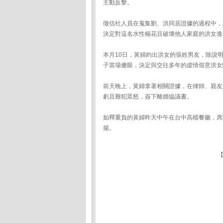
主動反擊。
徵信社人員在蒐集劉、洪同居證據的過程中，
決定對這名水性楊花且破壞他人家庭的洪女進
本月10日，黃婦約出洪女的張姓男友，除說
子當場傻眼，決定與交往多年的虛情假意洪女
前天晚上，黃婦拿著相關證據，在律師、親友
虧且難犯眾怒，簽下離婚協議書。
如釋重負的黃婦昨天中午在台中高檔餐廳，席
揚。