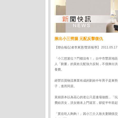
揪出小三劈腿 元配反擊復仇
【聯合報/記者李東憲/豐原報導】 2011.05.17
「小三想篡位？門都沒有！」台中市豐原地區
人「劉董」的黃姓元配強力反制，不僅揪出洪
養費。
經營百貨物流事業有成的劉姓中年男子是東勢
子，進而同居。
黃婦原本以為花心的老公只是逢場做戲，「玩
費給洪女，洪女雖未上門逼宮，卻從半年前起
「實在吃人夠夠！」因小三介入致夫妻關係交