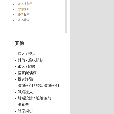
徵信社費用
感情挽回
徵信
服務
徵信
調查
其他
尋人 / 找人
討債 / 應收帳款
跟人 / 跟蹤
侵害配偶權
投資詐騙
法律諮詢 / 婚姻法律諮詢
離婚證人
離婚設計 / 離婚協助
贍養費
醫療糾紛