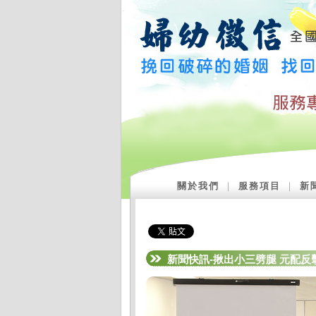
關於我們
｜
服務項目
｜
新
新聞快訊-揪出小三劈腿 元配反