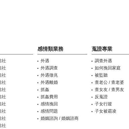
感情類業務
蒐證專業
信社
外遇
調查外遇
信社
外遇調查
如何挽回家庭
信社
外遇徵兆
被監聽
信社
外遇離婚
查老公 / 查老婆
信社
抓姦
查女友 / 查男友
信社
抓姦費用
反蒐證
信社
感情挽回
子女行蹤
信社
感情問題
子女被霸凌
信社
婚姻諮詢 / 婚姻諮商
信社