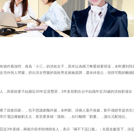
有個作風強悍、身為「小三」的洪姓女子，原本以為橫刀奪愛就要得逞，未料遭到同
女另外與人劈腿，拱出洪女劈腿的張姓男友掀她底牌，還休掉老公，領得可觀的離婚
人，與黃姓妻子結婚近30年定居豐原，3年多前劉在台中結識年近30歲的洪姓歡場女
累了就會回家」，也不想讓家醜外揚，未料劉、洪兩人毫不收斂，劉不僅經常提供生
常打電話揶揄劉太太，甚至要黃婦「識相」，自行離開「劉董」，讓出元配地位。
惡近3年黃婦，兩個月前求助律師友人，表示「嚥不下這口氣」；在親友獻策下，決