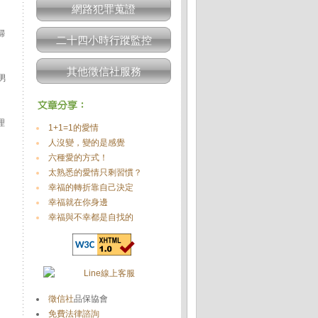
網路犯罪蒐證
婦
二十四小時行蹤監控
其他徵信社服務
男
理
1+1=1的愛情
人沒變，變的是感覺
六種愛的方式！
太熟悉的愛情只剩習慣？
幸福的轉折靠自己決定
幸福就在你身邊
幸福與不幸都是自找的
徵信社
品保協會
免費法律諮詢