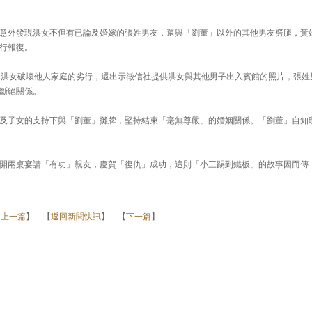
意外發現洪女不但有已論及婚嫁的張姓男友，還與「劉董」以外的其他男友劈腿，黃
行報復。
明洪女破壞他人家庭的劣行，還出示徵信社提供洪女與其他男子出入賓館的照片，張姓
斷絕關係。
及子女的支持下與「劉董」攤牌，堅持結束「毫無尊嚴」的婚姻關係。「劉董」自知
開兩桌宴請「有功」親友，慶賀「復仇」成功，這則「小三踢到鐵板」的故事因而傳
【
上一篇
】 【
返回新聞快訊
】 【
下一篇
】