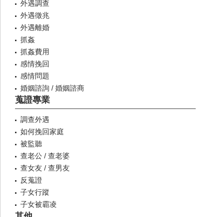
外遇調查
外遇徵兆
外遇離婚
抓姦
抓姦費用
感情挽回
感情問題
婚姻諮詢 / 婚姻諮商
蒐證專業
調查外遇
如何挽回家庭
被監聽
查老公 / 查老婆
查女友 / 查男友
反蒐證
子女行蹤
子女被霸凌
其他