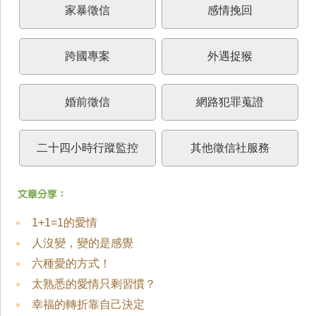
家暴徵信
感情挽回
跨國專案
外遇捉猴
婚前徵信
網路犯罪蒐證
二十四小時行蹤監控
其他徵信社服務
1+1=1的愛情
人沒變，變的是感覺
六種愛的方式！
太熟悉的愛情只剩習慣？
幸福的轉折靠自己決定