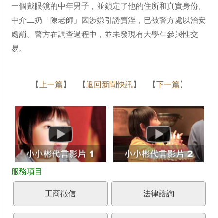
一個戴眼鏡的中年男子，並鎖定了他的住所和真實身份。
中介二奶「陳老師」因涉嫌引誘賣淫，已被警方處以治安
處罰。警方在調查過程中，並未發現有大學生參與性交
易。
【
上一篇
】 【
返回新聞快訊
】 【
下一篇
】
工商徵信
法律諮詢