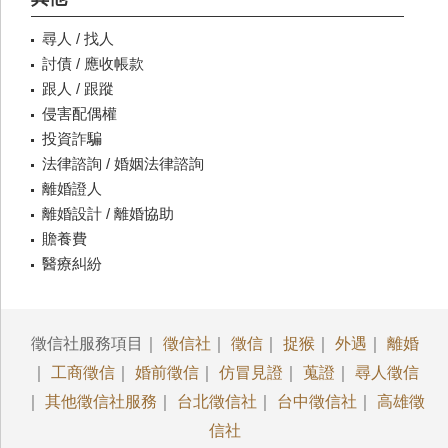
尋人 / 找人
討債 / 應收帳款
跟人 / 跟蹤
侵害配偶權
投資詐騙
法律諮詢 / 婚姻法律諮詢
離婚證人
離婚設計 / 離婚協助
贍養費
醫療糾紛
徵信社服務項目｜
徵信社
｜
徵信
｜
捉猴
｜
外遇
｜
離婚
｜
工商徵信
｜
婚前徵信
｜
仿冒見證
｜
蒐證
｜
尋人徵信
｜
其他徵信社服務
｜
台北徵信社
｜
台中徵信社
｜
高雄徵
信社