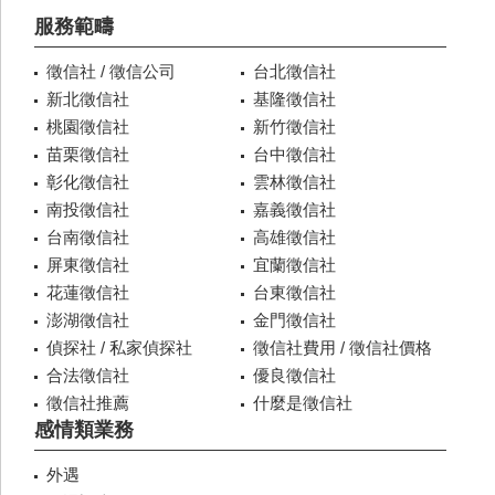
服務範疇
徵信社 / 徵信公司
台北徵信社
新北徵信社
基隆徵信社
桃園徵信社
新竹徵信社
苗栗徵信社
台中徵信社
彰化徵信社
雲林徵信社
南投徵信社
嘉義徵信社
台南徵信社
高雄徵信社
屏東徵信社
宜蘭徵信社
花蓮徵信社
台東徵信社
澎湖徵信社
金門徵信社
偵探社 / 私家偵探社
徵信社費用 / 徵信社價格
合法徵信社
優良徵信社
徵信社推薦
什麼是徵信社
感情類業務
外遇