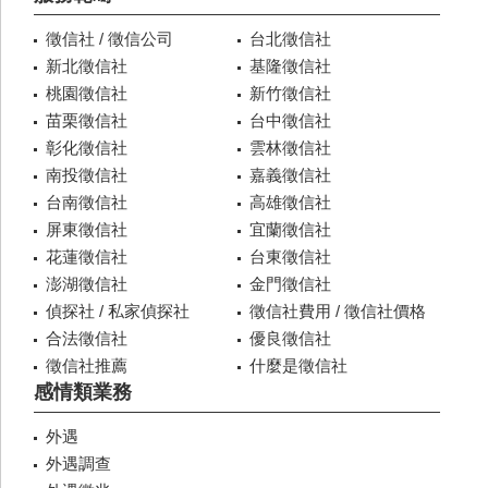
徵信社 / 徵信公司
台北徵信社
新北徵信社
基隆徵信社
桃園徵信社
新竹徵信社
苗栗徵信社
台中徵信社
彰化徵信社
雲林徵信社
南投徵信社
嘉義徵信社
台南徵信社
高雄徵信社
屏東徵信社
宜蘭徵信社
花蓮徵信社
台東徵信社
澎湖徵信社
金門徵信社
偵探社 / 私家偵探社
徵信社費用 / 徵信社價格
合法徵信社
優良徵信社
徵信社推薦
什麼是徵信社
感情類業務
外遇
外遇調查