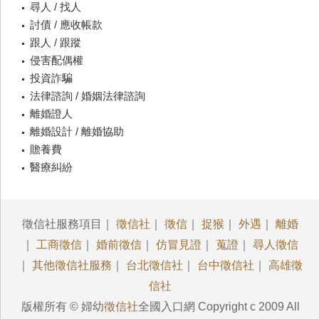
尋人 / 找人
討債 / 應收帳款
跟人 / 跟蹤
侵害配偶權
投資詐騙
法律諮詢 / 婚姻法律諮詢
離婚證人
離婚設計 / 離婚協助
贍養費
醫療糾紛
徵信社服務項目｜
徵信社
｜
徵信
｜
捉猴
｜
外遇
｜
離婚
｜
工商徵信
｜
婚前徵信
｜
仿冒見證
｜
蒐證
｜
尋人徵信
｜
其他徵信社服務
｜
台北徵信社
｜
台中徵信社
｜
高雄徵
信社
版權所有 © 婦幼
徵信社
全國入口網 Copyright c 2009 All