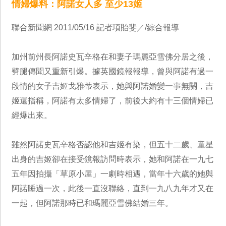
情婦爆料：阿諾女人多 至少13姬
聯合新聞網 2011/05/16 記者項貽斐／/綜合報導
加州前州長阿諾史瓦辛格在和妻子瑪麗亞雪佛分居之後，
劈腿傳聞又重新引爆。據英國鏡報報導，曾與阿諾有過一
段情的女子吉姬戈雅蒂表示，她與阿諾婚變一事無關，吉
姬還指稱，阿諾有太多情婦了，前後大約有十三個情婦已
經爆出來。
雖然阿諾史瓦辛格否認他和吉姬有染，但五十二歲、童星
出身的吉姬卻在接受鏡報訪問時表示，她和阿諾在一九七
五年因拍攝「草原小屋」一劇時相遇，當年十六歲的她與
阿諾睡過一次，此後一直沒聯絡，直到一九八九年才又在
一起，但阿諾那時已和瑪麗亞雪佛結婚三年。