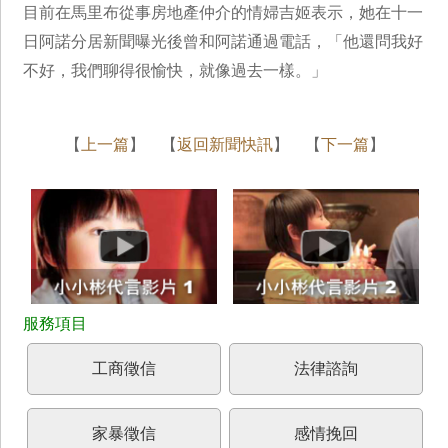
目前在馬里布從事房地產仲介的情婦吉姬表示，她在十一
日阿諾分居新聞曝光後曾和阿諾通過電話，「他還問我好
不好，我們聊得很愉快，就像過去一樣。」
【
上一篇
】 【
返回新聞快訊
】 【
下一篇
】
工商徵信
法律諮詢
家暴徵信
感情挽回