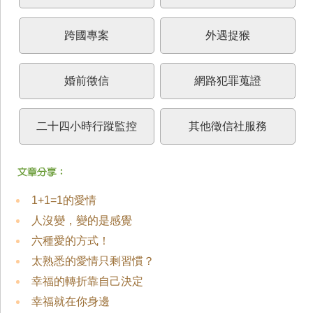
跨國專案
外遇捉猴
婚前徵信
網路犯罪蒐證
二十四小時行蹤監控
其他徵信社服務
1+1=1的愛情
人沒變，變的是感覺
六種愛的方式！
太熟悉的愛情只剩習慣？
幸福的轉折靠自己決定
幸福就在你身邊