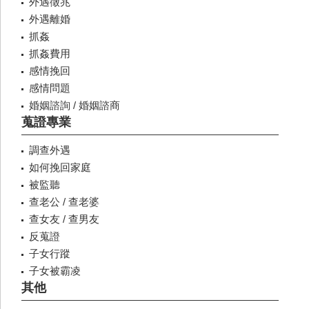
外遇徵兆
外遇離婚
抓姦
抓姦費用
感情挽回
感情問題
婚姻諮詢 / 婚姻諮商
蒐證專業
調查外遇
如何挽回家庭
被監聽
查老公 / 查老婆
查女友 / 查男友
反蒐證
子女行蹤
子女被霸凌
其他