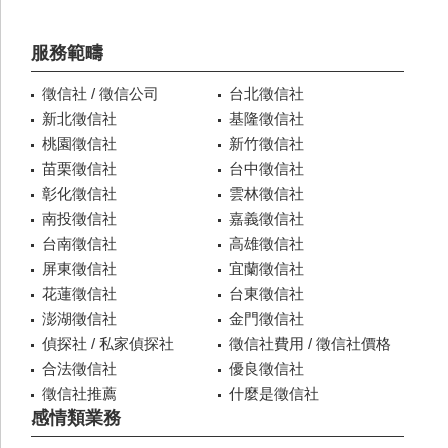
服務範疇
徵信社 / 徵信公司
台北徵信社
新北徵信社
基隆徵信社
桃園徵信社
新竹徵信社
苗栗徵信社
台中徵信社
彰化徵信社
雲林徵信社
南投徵信社
嘉義徵信社
台南徵信社
高雄徵信社
屏東徵信社
宜蘭徵信社
花蓮徵信社
台東徵信社
澎湖徵信社
金門徵信社
偵探社 / 私家偵探社
徵信社費用 / 徵信社價格
合法徵信社
優良徵信社
徵信社推薦
什麼是徵信社
感情類業務