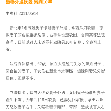
疑妻外遇砍殺 男判10年
中央社 2011/05/14
新北市1名陳姓男子懷疑妻子外遇，拿西瓜刀砍妻，導
致妻子頭皮嚴重撕裂傷，右手掌也遭砍斷。台灣高等法院
審理，日前以殺人未遂罪判處陳男10年徒刑，全案可上
訴。
法院判決指出，62歲、原在大陸經商失敗的陳姓男子，
回台後與妻子、子女住在新北市永和區，但陳與妻兒分層
居住，互動不多。
判決指出，陳男因懷疑妻子外遇，又因兒子婚事對妻子
產生不滿，去年2月18日凌晨，趁妻兒回家後，拿出西瓜
刀怒砍妻子右手，又猛砍妻子頭部、背部，造成被害人右