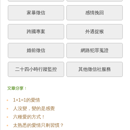
家暴徵信
感情挽回
跨國專案
外遇捉猴
婚前徵信
網路犯罪蒐證
二十四小時行蹤監控
其他徵信社服務
1+1=1的愛情
人沒變，變的是感覺
六種愛的方式！
太熟悉的愛情只剩習慣？