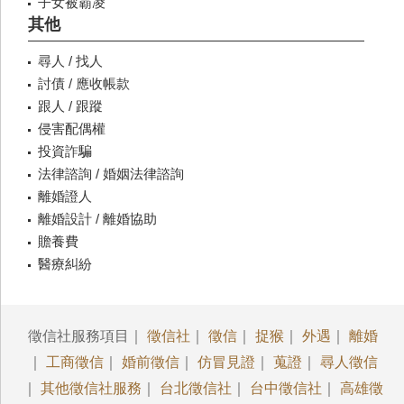
子女被霸凌
其他
尋人 / 找人
討債 / 應收帳款
跟人 / 跟蹤
侵害配偶權
投資詐騙
法律諮詢 / 婚姻法律諮詢
離婚證人
離婚設計 / 離婚協助
贍養費
醫療糾紛
徵信社服務項目｜
徵信社
｜
徵信
｜
捉猴
｜
外遇
｜
離婚
｜
工商徵信
｜
婚前徵信
｜
仿冒見證
｜
蒐證
｜
尋人徵信
｜
其他徵信社服務
｜
台北徵信社
｜
台中徵信社
｜
高雄徵