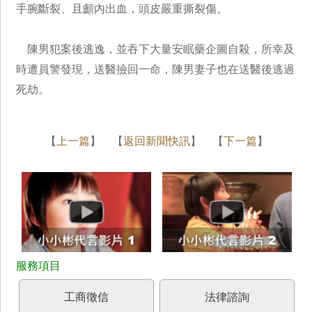
手腕斷裂、且顱內出血，頭皮嚴重撕裂傷。
陳男犯案後逃逸，並吞下大量安眠藥企圖自殺，所幸及
時遭員警發現，送醫撿回一命，陳男妻子也在送醫後逃過
死劫。
【
上一篇
】 【
返回新聞快訊
】 【
下一篇
】
工商徵信
法律諮詢