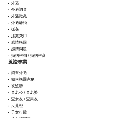
外遇
外遇調查
外遇徵兆
外遇離婚
抓姦
抓姦費用
感情挽回
感情問題
婚姻諮詢 / 婚姻諮商
蒐證專業
調查外遇
如何挽回家庭
被監聽
查老公 / 查老婆
查女友 / 查男友
反蒐證
子女行蹤