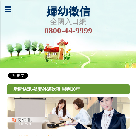
婦幼徵信
全國入口網
0800-44-9999
新聞快訊-疑妻外遇砍殺 男判10年