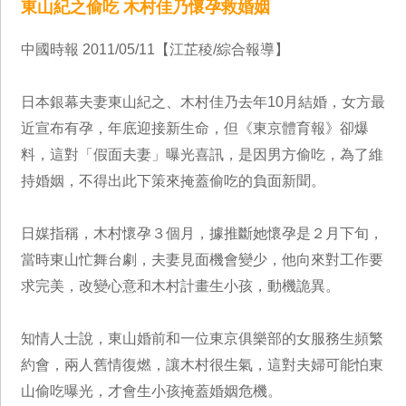
東山紀之偷吃 木村佳乃懷孕救婚姻
中國時報 2011/05/11【江芷稜/綜合報導】
日本銀幕夫妻東山紀之、木村佳乃去年10月結婚，女方最
近宣布有孕，年底迎接新生命，但《東京體育報》卻爆
料，這對「假面夫妻」曝光喜訊，是因男方偷吃，為了維
持婚姻，不得出此下策來掩蓋偷吃的負面新聞。
日媒指稱，木村懷孕３個月，據推斷她懷孕是２月下旬，
當時東山忙舞台劇，夫妻見面機會變少，他向來對工作要
求完美，改變心意和木村計畫生小孩，動機詭異。
知情人士說，東山婚前和一位東京俱樂部的女服務生頻繁
約會，兩人舊情復燃，讓木村很生氣，這對夫婦可能怕東
山偷吃曝光，才會生小孩掩蓋婚姻危機。