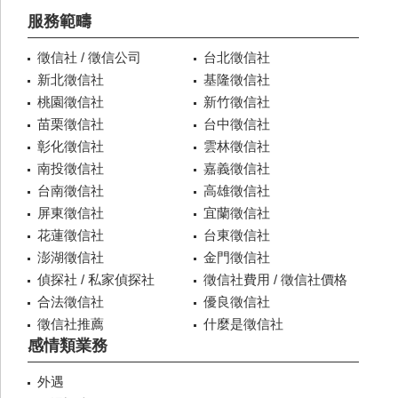
服務範疇
徵信社 / 徵信公司
台北徵信社
新北徵信社
基隆徵信社
桃園徵信社
新竹徵信社
苗栗徵信社
台中徵信社
彰化徵信社
雲林徵信社
南投徵信社
嘉義徵信社
台南徵信社
高雄徵信社
屏東徵信社
宜蘭徵信社
花蓮徵信社
台東徵信社
澎湖徵信社
金門徵信社
偵探社 / 私家偵探社
徵信社費用 / 徵信社價格
合法徵信社
優良徵信社
徵信社推薦
什麼是徵信社
感情類業務
外遇