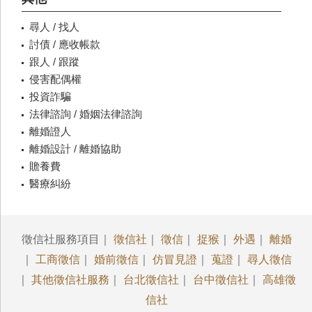
尋人 / 找人
討債 / 應收帳款
跟人 / 跟蹤
侵害配偶權
投資詐騙
法律諮詢 / 婚姻法律諮詢
離婚證人
離婚設計 / 離婚協助
贍養費
醫療糾紛
徵信社服務項目｜
徵信社
｜
徵信
｜
捉猴
｜
外遇
｜
離婚
｜
工商徵信
｜
婚前徵信
｜
仿冒見證
｜
蒐證
｜
尋人徵信
｜
其他徵信社服務
｜
台北徵信社
｜
台中徵信社
｜
高雄徵
信社