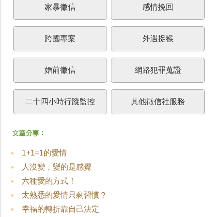
家暴徵信
感情挽回
跨國專案
外遇捉猴
婚前徵信
網路犯罪蒐證
二十四小時行蹤監控
其他徵信社服務
1+1=1的愛情
人沒變，變的是感覺
六種愛的方式！
太熟悉的愛情只剩習慣？
幸福的轉折靠自己決定