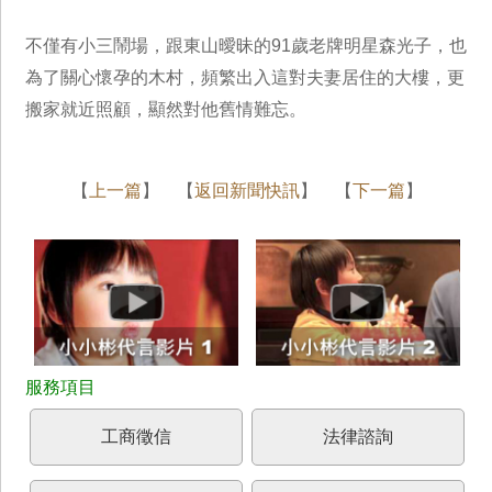
不僅有小三鬧場，跟東山曖昧的91歲老牌明星森光子，也
為了關心懷孕的木村，頻繁出入這對夫妻居住的大樓，更
搬家就近照顧，顯然對他舊情難忘。
【
上一篇
】 【
返回新聞快訊
】 【
下一篇
】
工商徵信
法律諮詢