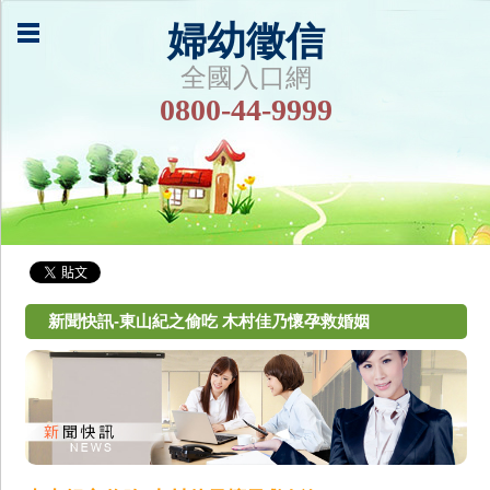
婦幼徵信
全國入口網
0800-44-9999
新聞快訊-東山紀之偷吃 木村佳乃懷孕救婚姻