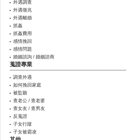
外遇調查
外遇徵兆
外遇離婚
抓姦
抓姦費用
感情挽回
感情問題
婚姻諮詢 / 婚姻諮商
蒐證專業
調查外遇
如何挽回家庭
被監聽
查老公 / 查老婆
查女友 / 查男友
反蒐證
子女行蹤
子女被霸凌
其他