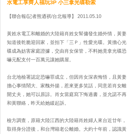
水電工享齊人福玩3P 小三拿光碟勒索
【聯合報/記者熊迺祺/台北報導】 2011.05.10
黃姓水電工和離婚的大陸籍肖姓女幫傭發生婚外情，黃妻
知道後乾脆迎回家，並拍下「三Ｐ」性愛光碟。黃擔心光
碟成為妨害家庭證據，交由肖女保管，不料她竟拿光碟恐
嚇元配支付一百萬元讓她購屋。
台北地檢署認定恐嚇罪成立，但因肖女深表悔悟，且黃妻
擔心事情鬧大、家醜外揚，惹來更多笑話，同意若肖女離
開丈夫，她可以原諒。肖女當庭寫下悔過書，並允諾不再
和黃聯絡，昨天給她緩起訴。
檢方調查，原籍大陸江西的大陸籍肖姓婦人來台近廿年，
取得身分證後，和台灣籍老公離婚。大約十年前，認識黃