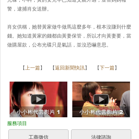
警，逮捕肖女送辦。
肖女供稱，她替黃家做牛做馬這麼多年，根本沒賺到什麼
錢。她知道黃家的錢都由黃妻保管，所以才向黃妻要，當
做購屋款，公布光碟只是氣話，並沒恐嚇意思。
【
上一篇
】 【
返回新聞快訊
】 【
下一篇
】
工商徵信
法律諮詢