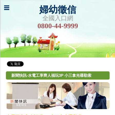
婦幼徵信
全國入口網
0800-44-9999
新聞快訊-水電工享齊人福玩3P 小三拿光碟勒索