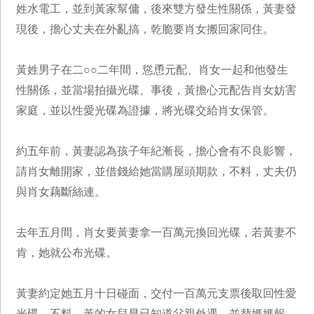
姓水電工，並到黃家幫傭，後來雙方發生性關係，黃妻發
現後，擔心丈夫在外亂搞，乾脆要肖女搬回家同住。
黃姓男子在二○○二年間，慫恿元配、肖女一起和他發生
性關係，並當場拍攝光碟。事後，黃擔心元配告肖女妨害
家庭，並以性愛光碟為證據，將光碟交給肖女保管。
約五年前，黃妻認為孩子年紀漸長，擔心會有不良影響，
請肖女離開家，並借錢給她當購屋頭期款，不料，丈夫仍
與肖女藕斷絲連。
去年五月間，肖女要黃妻拿一百萬元換回光碟，若黃妻不
肯，她就公布光碟。
黃妻約定她五月十日碰面，交付一百萬元支票後取回性愛
光碟，不料，黃的女兒早已知道父親外遇，並替媽媽報