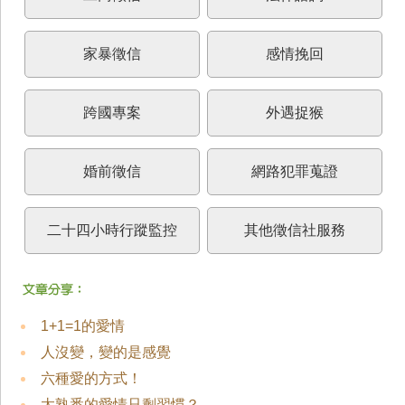
家暴徵信
感情挽回
跨國專案
外遇捉猴
婚前徵信
網路犯罪蒐證
二十四小時行蹤監控
其他徵信社服務
1+1=1的愛情
人沒變，變的是感覺
六種愛的方式！
太熟悉的愛情只剩習慣？