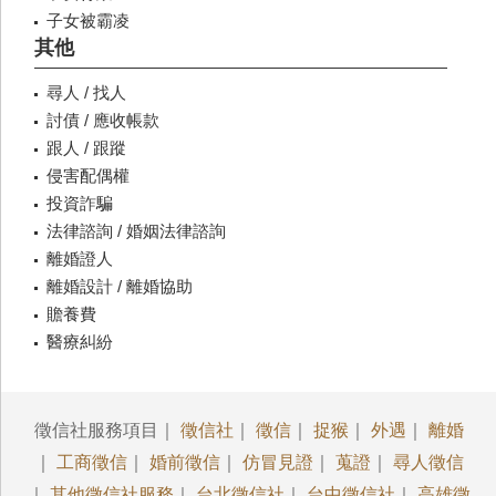
子女被霸凌
其他
尋人 / 找人
討債 / 應收帳款
跟人 / 跟蹤
侵害配偶權
投資詐騙
法律諮詢 / 婚姻法律諮詢
離婚證人
離婚設計 / 離婚協助
贍養費
醫療糾紛
徵信社服務項目｜
徵信社
｜
徵信
｜
捉猴
｜
外遇
｜
離婚
｜
工商徵信
｜
婚前徵信
｜
仿冒見證
｜
蒐證
｜
尋人徵信
｜
其他徵信社服務
｜
台北徵信社
｜
台中徵信社
｜
高雄徵