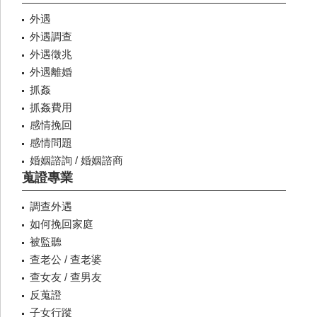
外遇
外遇調查
外遇徵兆
外遇離婚
抓姦
抓姦費用
感情挽回
感情問題
婚姻諮詢 / 婚姻諮商
蒐證專業
調查外遇
如何挽回家庭
被監聽
查老公 / 查老婆
查女友 / 查男友
反蒐證
子女行蹤