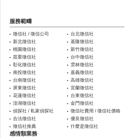
服務範疇
徵信社 / 徵信公司
台北徵信社
新北徵信社
基隆徵信社
桃園徵信社
新竹徵信社
苗栗徵信社
台中徵信社
彰化徵信社
雲林徵信社
南投徵信社
嘉義徵信社
台南徵信社
高雄徵信社
屏東徵信社
宜蘭徵信社
花蓮徵信社
台東徵信社
澎湖徵信社
金門徵信社
偵探社 / 私家偵探社
徵信社費用 / 徵信社價格
合法徵信社
優良徵信社
徵信社推薦
什麼是徵信社
感情類業務