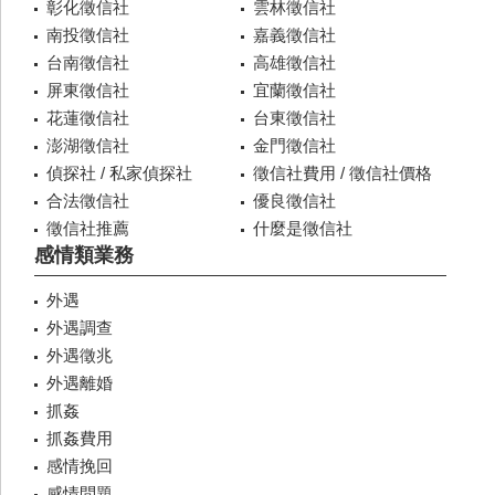
彰化徵信社
雲林徵信社
南投徵信社
嘉義徵信社
台南徵信社
高雄徵信社
屏東徵信社
宜蘭徵信社
花蓮徵信社
台東徵信社
澎湖徵信社
金門徵信社
偵探社 / 私家偵探社
徵信社費用 / 徵信社價格
合法徵信社
優良徵信社
徵信社推薦
什麼是徵信社
感情類業務
外遇
外遇調查
外遇徵兆
外遇離婚
抓姦
抓姦費用
感情挽回
感情問題