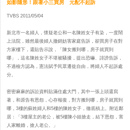
如影隨形！跟著小三買房 元配不起訴
TVBS 2011/05/04
新北市一名婦人，懷疑老公和一名陳姓女子有染，一度鬧
上法院，雖然最後婦人撤銷妨害家庭告訴，卻買房子在對
方家樓下，還貼告示說，「陳女搬到哪，房子就買到
哪」，這名陳姓女子不堪被騷擾，提出恐嚇、誹謗告訴，
不過檢方認為，憲法賦予民眾遷徙自由，將婦人不起訴處
分。
密密麻麻的訴訟資料貼滿住處大門，其中一張上頭還寫
著，和原告有恩怨，心存報復，對方搬到哪，房子就買到
哪，3樓的蘇姓婦人和5樓的陳姓女子，徹底槓上。附近鄰
居：「3樓屋主的老公，被5樓陳小姐搶走，結下恩怨，害
人家離婚，搶人老公。」