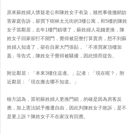
原來蘇姓婦人懷疑老公和陳姓女子有染，雖然事後撤銷妨
害家庭告訴，卻買下樹林太元街的3樓公寓，和5樓的陳姓
女子當鄰居，去年1樓門鎖壞了，蘇姓婦人花錢更換，陳
姓女子回家卻打不開門，覺得被惡整打算賣房，想不到蘇
姓婦人知道了，卻在自家大門張貼，「不准買家頂樓加
蓋」等告式，陳姓女子覺得被騷擾，因此憤而提告。
附近鄰居：「本來3樓住這邊。」記者：「現在呢？」附
近鄰居：「現在搬去哪不知道。」
檢方認為，當初蘇姓婦人更換門鎖，的確是因為房客反
應，加上憲法賦予搬遷自由，因此判陳姓女子敗訴，是不
是要上訴？陳姓女子不在家沒有回應。