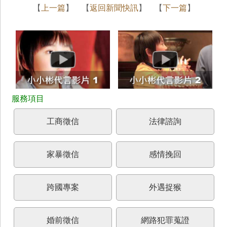
【
上一篇
】 【
返回新聞快訊
】 【
下一篇
】
工商徵信
法律諮詢
家暴徵信
感情挽回
跨國專案
外遇捉猴
婚前徵信
網路犯罪蒐證