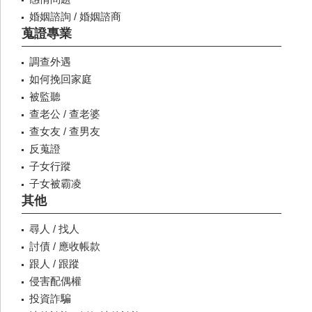
婚姻諮詢 / 婚姻諮商
蒐證專業
調查外遇
如何挽回家庭
被監聽
查老公 / 查老婆
查女友 / 查男友
反蒐證
子女行蹤
子女被霸凌
其他
尋人 / 找人
討債 / 應收帳款
跟人 / 跟蹤
侵害配偶權
投資詐騙