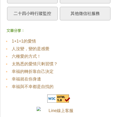
二十四小時行蹤監控
其他徵信社服務
1+1=1的愛情
人沒變，變的是感覺
六種愛的方式！
太熟悉的愛情只剩習慣？
幸福的轉折靠自己決定
幸福就在你身邊
幸福與不幸都是自找的