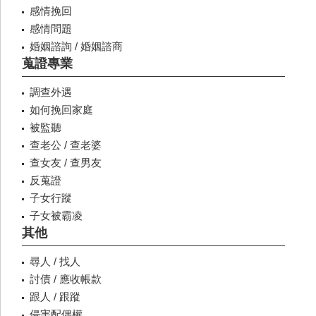
感情挽回
感情問題
婚姻諮詢 / 婚姻諮商
蒐證專業
調查外遇
如何挽回家庭
被監聽
查老公 / 查老婆
查女友 / 查男友
反蒐證
子女行蹤
子女被霸凌
其他
尋人 / 找人
討債 / 應收帳款
跟人 / 跟蹤
侵害配偶權