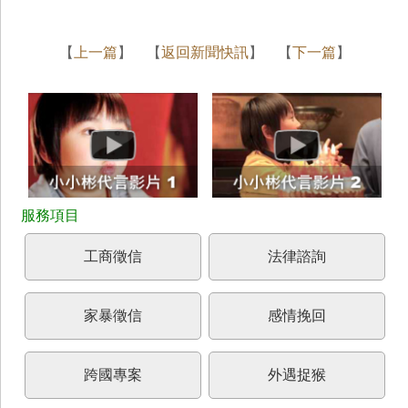
【
上一篇
】 【
返回新聞快訊
】 【
下一篇
】
工商徵信
法律諮詢
家暴徵信
感情挽回
跨國專案
外遇捉猴