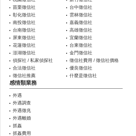
苗栗徵信社
台中徵信社
彰化徵信社
雲林徵信社
南投徵信社
嘉義徵信社
台南徵信社
高雄徵信社
屏東徵信社
宜蘭徵信社
花蓮徵信社
台東徵信社
澎湖徵信社
金門徵信社
偵探社 / 私家偵探社
徵信社費用 / 徵信社價格
合法徵信社
優良徵信社
徵信社推薦
什麼是徵信社
感情類業務
外遇
外遇調查
外遇徵兆
外遇離婚
抓姦
抓姦費用