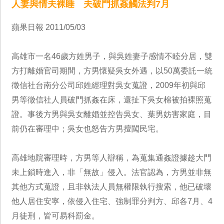
人妻與情夫裸睡 夫破門抓姦觸法判7月
蘋果日報 2011/05/03
高雄市一名46歲方姓男子，與吳姓妻子感情不睦分居，雙
方打離婚官司期間，方男懷疑吳女外遇，以50萬委託一統
徵信社台南分公司邱姓經理對吳女蒐證，2009年初與邱
男等徵信社人員破門抓姦在床，還扯下吳女棉被拍裸照蒐
證。事後方男與吳女離婚並控告吳女、葉男妨害家庭，目
前仍在審理中；吳女也怒告方男擅闖民宅。
高雄地院審理時，方男等人辯稱，為蒐集通姦證據趁大門
未上鎖時進入，非「無故」侵入。法官認為，方男並非無
其他方式蒐證，且非執法人員無權限執行搜索，他已破壞
他人居住安寧，依侵入住宅、強制罪分判方、邱各7月、4
月徒刑，皆可易科罰金。