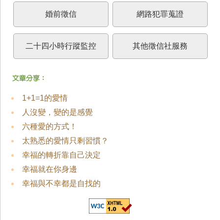
婚前徵信
網路犯罪蒐證
二十四小時行蹤監控
其他徵信社服務
1+1=1的愛情
人沒變，變的是感覺
六種愛的方式！
太熟悉的愛情只剩習慣？
幸福的轉折靠自己決定
幸福就在你身邊
幸福與不幸都是自找的