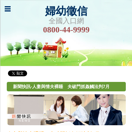
婦幼徵信
全國入口網
0800-44-9999
新聞快訊-人妻與情夫裸睡 夫破門抓姦觸法判7月