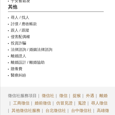
子女被霸凌
其他
尋人 / 找人
討債 / 應收帳款
跟人 / 跟蹤
侵害配偶權
投資詐騙
法律諮詢 / 婚姻法律諮詢
離婚證人
離婚設計 / 離婚協助
贍養費
醫療糾紛
徵信社服務項目｜
徵信社
｜
徵信
｜
捉猴
｜
外遇
｜
離婚
｜
工商徵信
｜
婚前徵信
｜
仿冒見證
｜
蒐證
｜
尋人徵信
｜
其他徵信社服務
｜
台北徵信社
｜
台中徵信社
｜
高雄徵