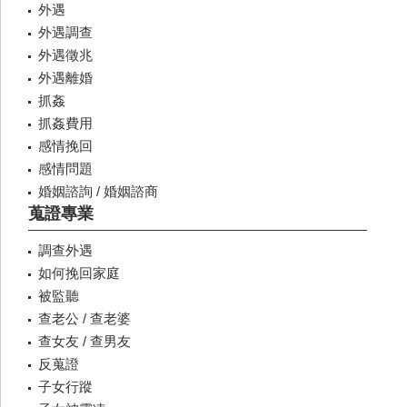
外遇
外遇調查
外遇徵兆
外遇離婚
抓姦
抓姦費用
感情挽回
感情問題
婚姻諮詢 / 婚姻諮商
蒐證專業
調查外遇
如何挽回家庭
被監聽
查老公 / 查老婆
查女友 / 查男友
反蒐證
子女行蹤