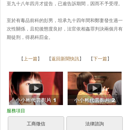
至九十八年四月才提告，已逾告訴期間，因而不予受理。
至於有毒品前科的彭男，坦承九十四年間和鄭妻發生過一
次性關係，且犯後態度良好，法官依相姦罪判決兩個月有
期徒刑，得易科罰金。
【
上一篇
】 【
返回新聞快訊
】 【
下一篇
】
工商徵信
法律諮詢