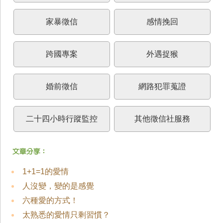
家暴徵信
感情挽回
跨國專案
外遇捉猴
婚前徵信
網路犯罪蒐證
二十四小時行蹤監控
其他徵信社服務
1+1=1的愛情
人沒變，變的是感覺
六種愛的方式！
太熟悉的愛情只剩習慣？