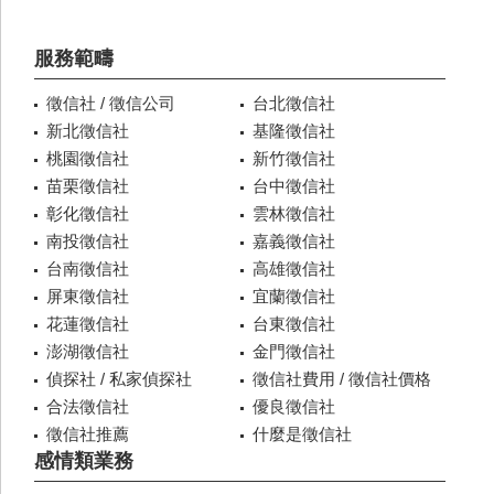
服務範疇
徵信社 / 徵信公司
台北徵信社
新北徵信社
基隆徵信社
桃園徵信社
新竹徵信社
苗栗徵信社
台中徵信社
彰化徵信社
雲林徵信社
南投徵信社
嘉義徵信社
台南徵信社
高雄徵信社
屏東徵信社
宜蘭徵信社
花蓮徵信社
台東徵信社
澎湖徵信社
金門徵信社
偵探社 / 私家偵探社
徵信社費用 / 徵信社價格
合法徵信社
優良徵信社
徵信社推薦
什麼是徵信社
感情類業務