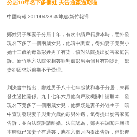
分居10年名下多個娃 夫告通姦過期啦
中國時報 2011/04/28 李坤建/新竹報導
鄭姓男子和妻子分居十年，有次申請戶籍謄本時，意外發
現名下多了一個兩歲女兒，他暗中調查，得知妻子竟與小
她十三歲的毒蟲彭姓男子有染，憤對法院提出妨害家庭告
訴。新竹地方法院依相姦罪判處彭男兩個月有期徒刑，鄭
妻卻因求訴逾期不予受理。
判決書中指出，鄭姓男子八十七年起就和妻子分居，未再
發生過性關係。九十七年六月他向戶政機關申請謄本，發
現名下竟多了一個兩歲女兒，他懷疑是妻子外遇生子，暗
中查訪發現妻子與卅六歲的彭男外遇，氣得提出妨害家庭
告訴，並向法院訴請離婚。法官認為，鄭男在調閱戶籍謄
本時就已知妻子有通姦，應在六個月內提出告訴，但鄭遲