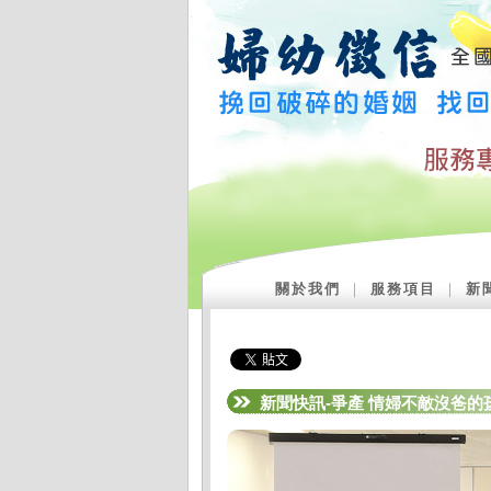
關於我們
｜
服務項目
｜
新
新聞快訊-爭產 情婦不敵沒爸的