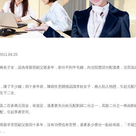
1.04.25
兩名子女，認為母親照顧父親多年，卻分不到半毛錢，向法院聲請分配遺產，法官認
，賺了不少錢；四十多年前，陳因生意關係認識李姓女子，兩人陷入熱戀，引起元配
生下二女。
及二百多萬元現金，依規定，遺產要先分給元配劉婦二分之一，其餘二分之一再由劉
配，引起爭產官司。
母親辛苦照顧父親四十多年，沒有功勞也有苦勞，遺產多少應分一點給母親，「不能
」。