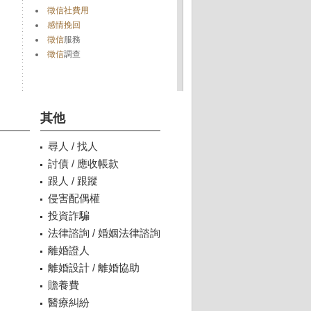
徵信社費用
感情挽回
徵信
服務
徵信
調查
其他
尋人 / 找人
討債 / 應收帳款
跟人 / 跟蹤
侵害配偶權
投資詐騙
法律諮詢 / 婚姻法律諮詢
離婚證人
離婚設計 / 離婚協助
贍養費
醫療糾紛