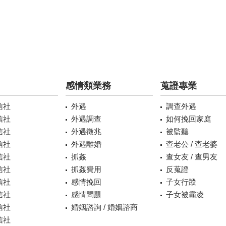
感情類業務
蒐證專業
信社
外遇
調查外遇
信社
外遇調查
如何挽回家庭
信社
外遇徵兆
被監聽
信社
外遇離婚
查老公 / 查老婆
信社
抓姦
查女友 / 查男友
信社
抓姦費用
反蒐證
信社
感情挽回
子女行蹤
信社
感情問題
子女被霸凌
信社
婚姻諮詢 / 婚姻諮商
信社