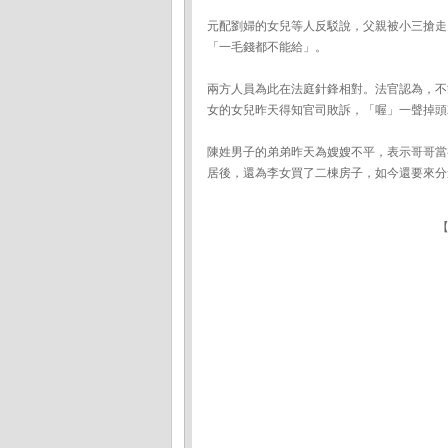
元配劉婦的女兒等人反駁說，父親被小三搶走
「一毛錢都不能給」。
兩方人員為此在法庭針鋒相對。法官認為，不
女的女兒昨天得知官司敗訴，「喔」一聲掉頭
陳姓男子的弟弟昨天為嫂嫂不平，表示哥哥當
居後，還為李女買了二棟房子，如今還要來分