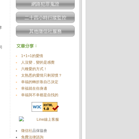
網路犯罪蒐證
二十四小時行蹤監控
李
其他徵信社服務
同
1+1=1的愛情
人沒變，變的是感覺
六種愛的方式！
太熟悉的愛情只剩習慣？
幸福的轉折靠自己決定
幸福就在你身邊
幸福與不幸都是自找的
徵信社
品保協會
免費法律諮詢