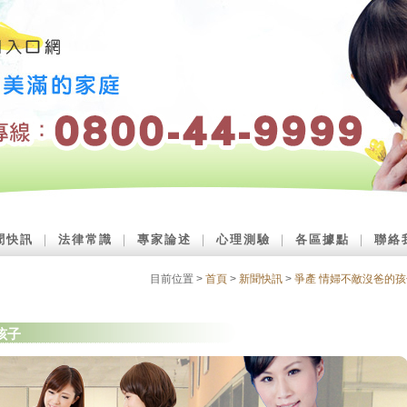
聞快訊
｜
法律常識
｜
專家論述
｜
心理測驗
｜
各區據點
｜
聯絡
目前位置 >
首頁
>
新聞快訊
>
爭產 情婦不敵沒爸的孩
孩子