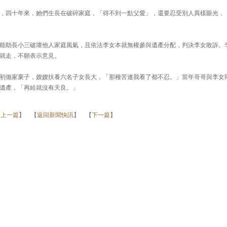
，四十年來，她們生長在破碎家庭，「得不到一點父愛」，還要忍受別人異樣眼光，
能助長小三破壞他人家庭風氣，且依法李女本就無權參與遺產分配，判決李女敗訴。
就走，不願表示意見。
初拋家棄子，嫂嫂扶養六名子女長大，「那種苦連我看了都不忍。」當年哥哥與李女
遺產，「再給就沒有天良。」
【
上一篇
】 【
返回新聞快訊
】 【
下一篇
】