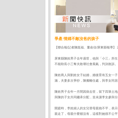
爭產 情婦不敵沒爸的孩子
【聯合報/記者陳崑福、董俞佳/屏東縣報導】 201
屏東縣陳姓男子去年過世，他與「小三」所生
不能助長小三奪夫敗壞社會風氣，判決敗訴。
陳姓商人與劉姓女子結婚，婚後育有五女一子
滿，夫妻多次爭吵，陳搬離住處，與李女同居
陳姓男子去年一月間因病去世，留下四筆土地
與陳的子女共同繼承分配，並未讓李女參與分
開庭時，李姓婦人的女兒替母親抱不平，表示
親走了，母親什麼都沒有，這樣對她很不公平