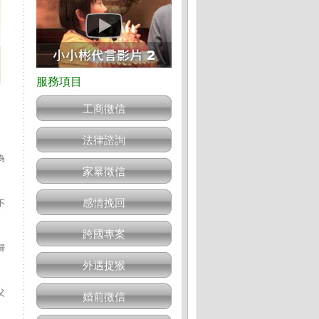
工商徵信
法律諮詢
為
家暴徵信
感情挽回
不
跨國專案
婦
外遇捉猴
父
婚前徵信