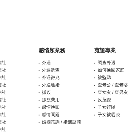
感情類業務
蒐證專業
信社
外遇
調查外遇
信社
外遇調查
如何挽回家庭
信社
外遇徵兆
被監聽
信社
外遇離婚
查老公 / 查老婆
信社
抓姦
查女友 / 查男友
信社
抓姦費用
反蒐證
信社
感情挽回
子女行蹤
信社
感情問題
子女被霸凌
信社
婚姻諮詢 / 婚姻諮商
信社