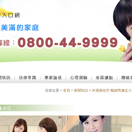
聞快訊
｜
法律常識
｜
專家論述
｜
心理測驗
｜
各區據點
｜
聯絡
目前位置 >
首頁
>
新聞快訊
>
外遇兩頭空 離婚男擄走小
走小三