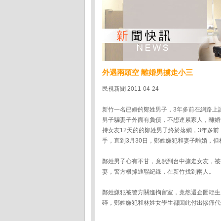
外遇兩頭空 離婚男擄走小三
民視新聞 2011-04-24
新竹一名已婚的鄭姓男子，3年多前在網路上
男子騙妻子外面有負債，不想連累家人，離婚
持女友12天的的鄭姓男子終於落網，3年多
手，直到3月30日，鄭姓嫌犯和妻子離婚，
鄭姓男子心有不甘，竟然到台中擄走女友，被
妻，警方根據通聯紀錄，在新竹找到兩人。
鄭姓嫌犯被警方關進拘留室，竟然還企圖輕生
碎，鄭姓嫌犯和林姓女學生都因此付出慘痛代價