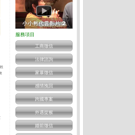
工商徵信
法律諮詢
姓
家暴徵信
挾
感情挽回
跨國專案
外遇捉猴
破
婚前徵信