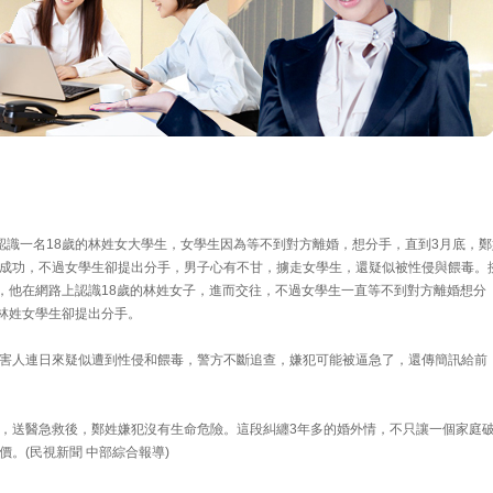
認識一名18歲的林姓女大學生，女學生因為等不到對方離婚，想分手，直到3月底，鄭
成功，不過女學生卻提出分手，男子心有不甘，擄走女學生，還疑似被性侵與餵毒。
前，他在網路上認識18歲的林姓女子，進而交往，不過女學生一直等不到對方離婚想分
但林姓女學生卻提出分手。
害人連日來疑似遭到性侵和餵毒，警方不斷追查，嫌犯可能被逼急了，還傳簡訊給前
，送醫急救後，鄭姓嫌犯沒有生命危險。這段糾纏3年多的婚外情，不只讓一個家庭
。(民視新聞 中部綜合報導)