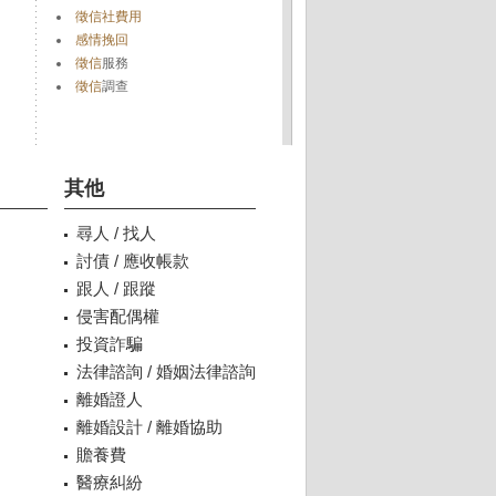
徵信社費用
感情挽回
徵信
服務
徵信
調查
其他
尋人 / 找人
討債 / 應收帳款
跟人 / 跟蹤
侵害配偶權
投資詐騙
法律諮詢 / 婚姻法律諮詢
離婚證人
離婚設計 / 離婚協助
贍養費
醫療糾紛