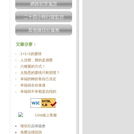
網路犯罪蒐證
二十四小時行蹤監控
其他徵信社服務
1+1=1的愛情
人沒變，變的是感覺
六種愛的方式！
太熟悉的愛情只剩習慣？
幸福的轉折靠自己決定
幸福就在你身邊
幸福與不幸都是自找的
徵信社
品保協會
免費法律諮詢