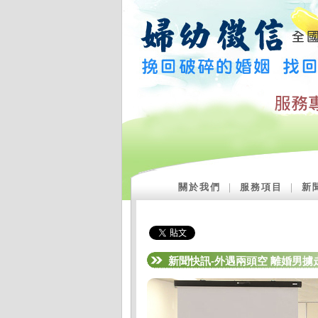
關於我們
｜
服務項目
｜
新
新聞快訊-外遇兩頭空 離婚男擄