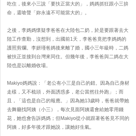
吃住，後來小三說「要扶正當大的」，媽媽抓狂跟小三拚
命，還嗆聲「妳永遠不可能當大的」。
之後，李媽媽懷疑李爸爸在大陸包二奶，於是要跟著去大
陸工作查勤，沒想到，出國前1天，李爸爸竟把李媽媽的
護照剪爛。李妍瑾爸媽後來離了婚，國小三年級時，二媽
被扶正並接到台灣來同住。但幾年後，李爸爸與二媽在大
陸也是以離婚收場。
Makiyo媽媽說：「老公有小三是自己的錯。因為自己身材
走樣，又不梳頭，外面誘惑多，老公當然往外跑」；而
且，「這也是自己的報應。」因為她13歲時，爸爸就帶她
去舞廳找阿姨（小三），每次見面阿姨還會給她零用錢
花，她也會告訴媽媽；但Makiyo從小就跟著爸爸見不同的
阿姨，好多年後才跟她說，讓她好生氣。