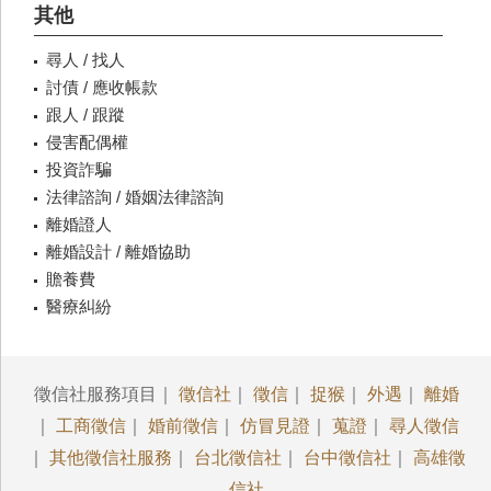
其他
尋人 / 找人
討債 / 應收帳款
跟人 / 跟蹤
侵害配偶權
投資詐騙
法律諮詢 / 婚姻法律諮詢
離婚證人
離婚設計 / 離婚協助
贍養費
醫療糾紛
徵信社服務項目｜
徵信社
｜
徵信
｜
捉猴
｜
外遇
｜
離婚
｜
工商徵信
｜
婚前徵信
｜
仿冒見證
｜
蒐證
｜
尋人徵信
｜
其他徵信社服務
｜
台北徵信社
｜
台中徵信社
｜
高雄徵
信社