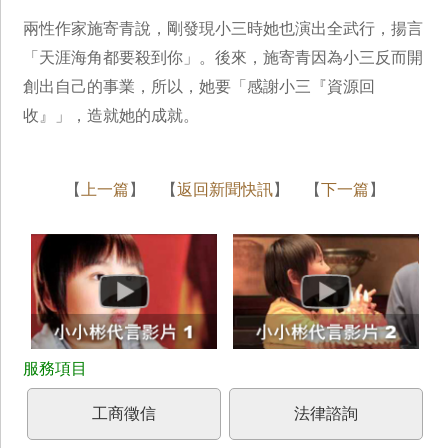
兩性作家施寄青說，剛發現小三時她也演出全武行，揚言
「天涯海角都要殺到你」。後來，施寄青因為小三反而開
創出自己的事業，所以，她要「感謝小三『資源回
收』」，造就她的成就。
【
上一篇
】 【
返回新聞快訊
】 【
下一篇
】
工商徵信
法律諮詢