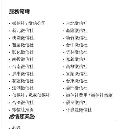
服務範疇
徵信社 / 徵信公司
台北徵信社
新北徵信社
基隆徵信社
桃園徵信社
新竹徵信社
苗栗徵信社
台中徵信社
彰化徵信社
雲林徵信社
南投徵信社
嘉義徵信社
台南徵信社
高雄徵信社
屏東徵信社
宜蘭徵信社
花蓮徵信社
台東徵信社
澎湖徵信社
金門徵信社
偵探社 / 私家偵探社
徵信社費用 / 徵信社價格
合法徵信社
優良徵信社
徵信社推薦
什麼是徵信社
感情類業務
外遇