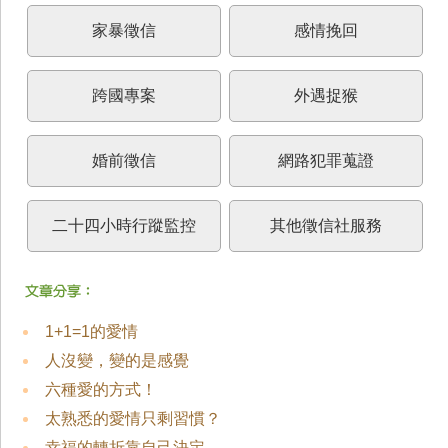
家暴徵信
感情挽回
跨國專案
外遇捉猴
婚前徵信
網路犯罪蒐證
二十四小時行蹤監控
其他徵信社服務
1+1=1的愛情
人沒變，變的是感覺
六種愛的方式！
太熟悉的愛情只剩習慣？
幸福的轉折靠自己決定