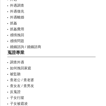
外遇調查
外遇徵兆
外遇離婚
抓姦
抓姦費用
感情挽回
感情問題
婚姻諮詢 / 婚姻諮商
蒐證專業
調查外遇
如何挽回家庭
被監聽
查老公 / 查老婆
查女友 / 查男友
反蒐證
子女行蹤
子女被霸凌