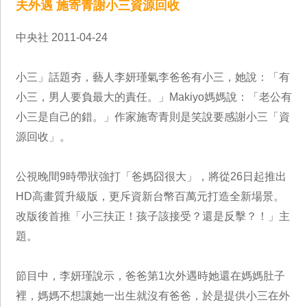
夫外遇 施寄青謝小三資源回收
中央社 2011-04-24
小三」話題夯，藝人李妍瑾氣李爸爸有小三，她說：「有
小三，男人要負最大的責任。」Makiyo媽媽說：「老公有
小三是自己的錯。」作家施寄青則是笑說要感謝小三「資
源回收」。
公視晚間9時帶狀強打「爸媽囧很大」，將從26日起推出
HD高畫質升級版，更斥資新台幣百萬元打造全新場景。
改版後首推「小三扶正！孩子該接受？還是反擊？！」主
題。
節目中，李妍瑾說示，爸爸第1次外遇時她還在媽媽肚子
裡，媽媽不想讓她一出生就沒有爸爸，於是提供小三在外