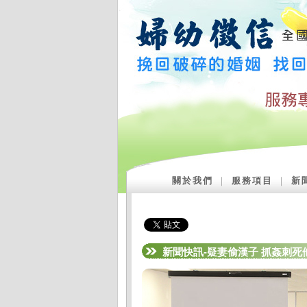
關於我們
｜
服務項目
｜
新
新聞快訊-疑妻偷漢子 抓姦刺死