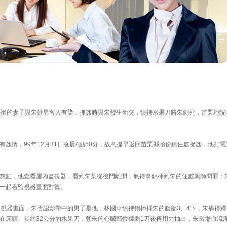
〕
榔攤的妻子與朱姓男客人有染，抓姦時與朱發生衝突，憤持水果刀將朱刺死，苗栗地院
姦情，99年12月31日凌晨4點50分，故意提早返回苗栗縣頭份鎮住處捉姦，他打電
灰缸，他查看屋內監視器，看到朱某從後門離開，氣得拿鋁棒到朱的住處興師問罪；
一起看監視器畫面對質。
監視器畫面，朱否認影帶中的男子是他，林國華憤持鋁棒捅朱的腹部3、4下，朱痛得蹲
在床頭、長約32公分的水果刀，朝朱的心臟部位猛刺1刀後再用力抽出，朱當場血流