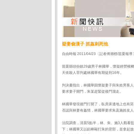
疑妻偷漢子 抓姦刺死他
自由時報 2011/04/23〔記者傅潮標/苗栗報導
苗栗縣頭份鎮29歲男子林國華，懷疑經營檳
天依殺人罪判處林國華有期徒刑16年。
判決書指出，林國華因懷疑妻子與朱姓男客人有
要求妻子開門，朱某趕緊從後門溜走。
林國華發現後門打開了，臥房床邊地上也有菸
否認與林妻有姦情，林國華要求朱及施姓友人
法院調查，清晨5點半，林、朱、施3人觀看
下；林國華又以鋁棒毆打朱的背部，並拿起放