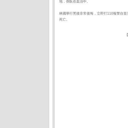
地，倒臥在血泊中。
林國華行兇後非常後悔，立即打110報警自
死亡。