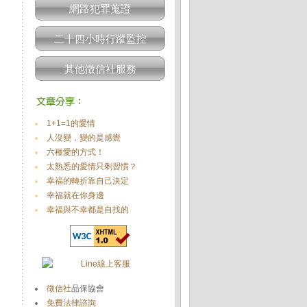
網路犯罪蒐證
多
二十四小時行蹤監控
其他徵信社服務
1+1=1的愛情
人沒變，變的是感覺
六種愛的方式！
太熟悉的愛情只剩習慣？
幸福的轉折靠自己決定
幸福就在你身邊
幸福與不幸都是自找的
徵信社
品保協會
免費法律諮詢