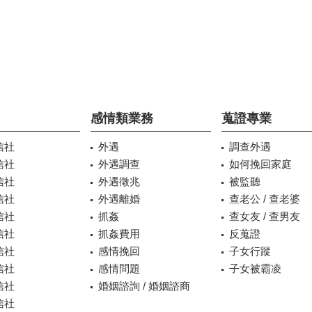
感情類業務
蒐證專業
信社
外遇
調查外遇
信社
外遇調查
如何挽回家庭
信社
外遇徵兆
被監聽
信社
外遇離婚
查老公 / 查老婆
信社
抓姦
查女友 / 查男友
信社
抓姦費用
反蒐證
信社
感情挽回
子女行蹤
信社
感情問題
子女被霸凌
信社
婚姻諮詢 / 婚姻諮商
信社