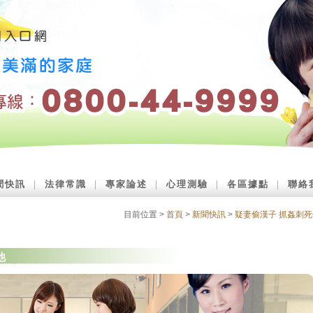
聞快訊
｜
法律常識
｜
專家論述
｜
心理測驗
｜
各區據點
｜
聯絡
目前位置 >
首頁
>
新聞快訊
>
疑妻偷漢子 抓姦刺死
他