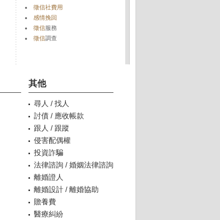
徵信社費用
感情挽回
徵信
服務
徵信
調查
其他
尋人 / 找人
討債 / 應收帳款
跟人 / 跟蹤
侵害配偶權
投資詐騙
法律諮詢 / 婚姻法律諮詢
離婚證人
離婚設計 / 離婚協助
贍養費
醫療糾紛