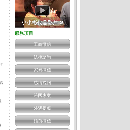
工商徵信
法律諮詢
昨
家暴徵信
感情挽回
話
跨國專案
朱
外遇捉猴
婚前徵信
滿