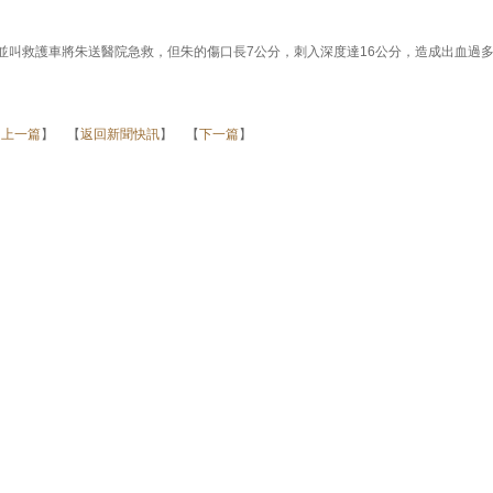
首並叫救護車將朱送醫院急救，但朱的傷口長7公分，刺入深度達16公分，造成出血過
【
上一篇
】 【
返回新聞快訊
】 【
下一篇
】