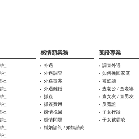
感情類業務
蒐證專業
信社
外遇
調查外遇
信社
外遇調查
如何挽回家庭
信社
外遇徵兆
被監聽
信社
外遇離婚
查老公 / 查老婆
信社
抓姦
查女友 / 查男友
信社
抓姦費用
反蒐證
信社
感情挽回
子女行蹤
信社
感情問題
子女被霸凌
信社
婚姻諮詢 / 婚姻諮商
信社