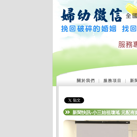
關於我們
｜
服務項目
｜
新
新聞快訊-小三始祖瓊瑤 元配有