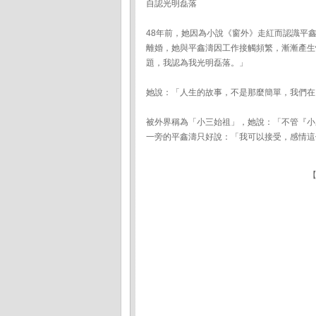
自認光明磊落
48年前，她因為小說《窗外》走紅而認識平
離婚，她與平鑫濤因工作接觸頻繁，漸漸產生
題，我認為我光明磊落。」
她說：「人生的故事，不是那麼簡單，我們在
被外界稱為「小三始祖」，她說：「不管『小
一旁的平鑫濤只好說：「我可以接受，感情這