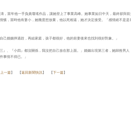
鑫濤，當年他一手負責瓊瑤作品，讓她登上了事業高峰。她事業如日中天，最終卻與前
情愫，當時他有妻小，她幾度想放棄，他以死相逼，她才決定接受。「感情絕不是是
自己婚姻摔過跤，再組家庭，孩子都很好，他的前妻後來也找到很好對象。」
三』、『小四』都沒關係，我沒把自己放在那上面。」婚姻出現第三者，她歸咎男人
件事情不得已。」
【
上一篇
】 【
返回新聞快訊
】 【
下一篇
】