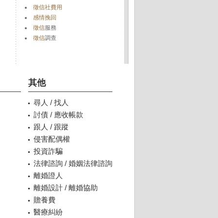
徵信社費用
感情挽回
徵信
服務
徵信
調查
其他
尋人 / 找人
討債 / 應收帳款
跟人 / 跟蹤
侵害配偶權
投資詐騙
法律諮詢 / 婚姻法律諮詢
離婚證人
離婚設計 / 離婚協助
贍養費
醫療糾紛