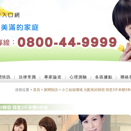
聞快訊
｜
法律常識
｜
專家論述
｜
心理測驗
｜
各區據點
｜
聯絡
目前位置 >
首頁
>
新聞快訊
>
小三始祖瓊瑤 元配有好歸宿 得意3不幸變3
好歸宿 得意3不幸變3幸福