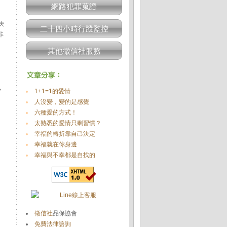
網路犯罪蒐證
夫
二十四小時行蹤監控
非
其他徵信社服務
，
1+1=1的愛情
人沒變，變的是感覺
六種愛的方式！
太熟悉的愛情只剩習慣？
幸福的轉折靠自己決定
幸福就在你身邊
幸福與不幸都是自找的
徵信社
品保協會
免費法律諮詢