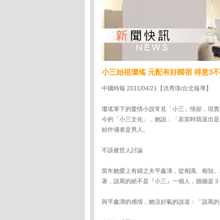
小三始祖瓊瑤 元配有好歸宿 得意3
中國時報 2011/04/21【洪秀瑛/台北報導】
瓊瑤筆下的愛情小說常見「小三」情節，現實
今的「小三文化」，她說：「若當時我退出是
始作俑者是男人。
不該被世人討論
當年她愛上有婦之夫平鑫濤，從相識、相知、
著，該罵的絕不是『小三』一個人，婚姻是３
與平鑫濤的感情，她沒好氣的說道：「該罵的