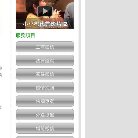
工商徵信
法律諮詢
現
家暴徵信
為
感情挽回
跨國專案
守
外遇捉猴
」
婚前徵信