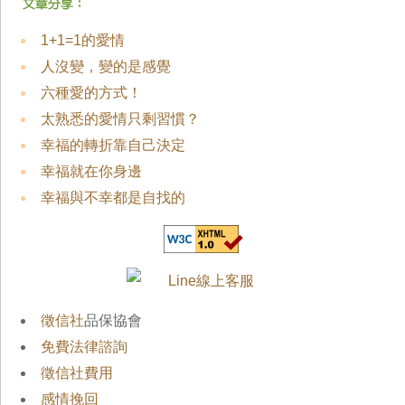
1+1=1的愛情
人沒變，變的是感覺
六種愛的方式！
太熟悉的愛情只剩習慣？
幸福的轉折靠自己決定
幸福就在你身邊
幸福與不幸都是自找的
徵信社
品保協會
免費法律諮詢
徵信社費用
感情挽回