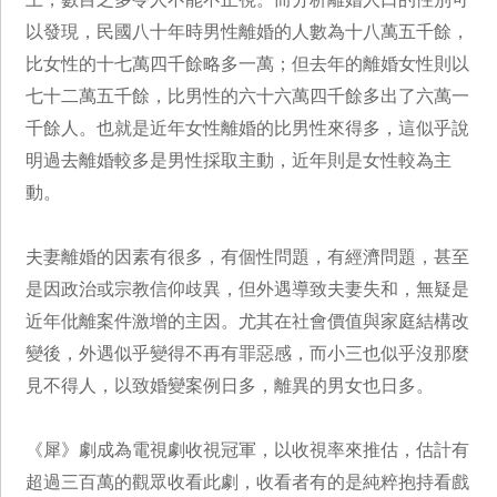
以發現，民國八十年時男性離婚的人數為十八萬五千餘，
比女性的十七萬四千餘略多一萬；但去年的離婚女性則以
七十二萬五千餘，比男性的六十六萬四千餘多出了六萬一
千餘人。也就是近年女性離婚的比男性來得多，這似乎說
明過去離婚較多是男性採取主動，近年則是女性較為主
動。
夫妻離婚的因素有很多，有個性問題，有經濟問題，甚至
是因政治或宗教信仰歧異，但外遇導致夫妻失和，無疑是
近年仳離案件激增的主因。尤其在社會價值與家庭結構改
變後，外遇似乎變得不再有罪惡感，而小三也似乎沒那麼
見不得人，以致婚變案例日多，離異的男女也日多。
《犀》劇成為電視劇收視冠軍，以收視率來推估，估計有
超過三百萬的觀眾收看此劇，收看者有的是純粹抱持看戲