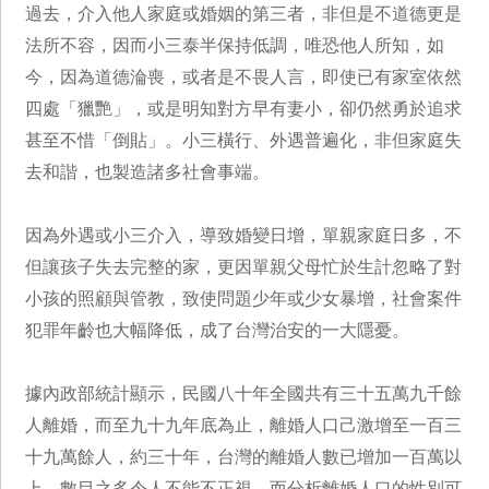
過去，介入他人家庭或婚姻的第三者，非但是不道德更是
法所不容，因而小三泰半保持低調，唯恐他人所知，如
今，因為道德淪喪，或者是不畏人言，即使已有家室依然
四處「獵艷」，或是明知對方早有妻小，卻仍然勇於追求
甚至不惜「倒貼」。小三橫行、外遇普遍化，非但家庭失
去和諧，也製造諸多社會事端。
因為外遇或小三介入，導致婚變日增，單親家庭日多，不
但讓孩子失去完整的家，更因單親父母忙於生計忽略了對
小孩的照顧與管教，致使問題少年或少女暴增，社會案件
犯罪年齡也大幅降低，成了台灣治安的一大隱憂。
據內政部統計顯示，民國八十年全國共有三十五萬九千餘
人離婚，而至九十九年底為止，離婚人口己激增至一百三
十九萬餘人，約三十年，台灣的離婚人數已增加一百萬以
上，數目之多令人不能不正視。而分析離婚人口的性別可