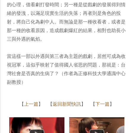
的心理，借看劇打發時間；另一種是從戲劇的發展得到情
緒的發洩，以滿足現實生活的失落；再者則是角色的投
射，將自己化為劇中人。而無論是那一種收看者，或者是
那一種的收看原因，造成戲劇爆紅的結果，相對也助長小
三與外遇的氣焰。
當這樣一部以外遇與第三者為主題的戲劇，居然可成為收
視冠軍，這似乎映射了值得國人省思的問題，那就是：台
灣社會是否真的生病了？（作者為正修科技大學通識中心
副教授）
【
上一篇
】 【
返回新聞快訊
】 【
下一篇
】