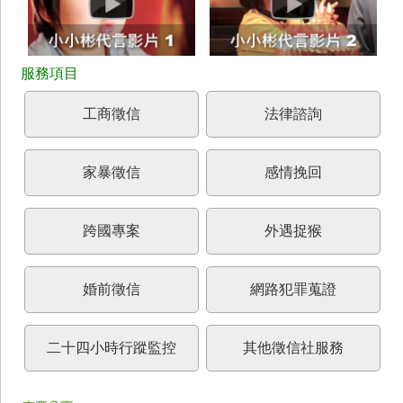
工商徵信
法律諮詢
家暴徵信
感情挽回
跨國專案
外遇捉猴
婚前徵信
網路犯罪蒐證
二十四小時行蹤監控
其他徵信社服務