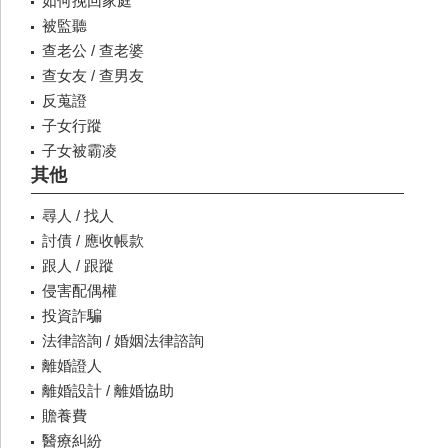
如何挽回家庭
被監聽
查老公 / 查老婆
查女友 / 查男友
反蒐證
子女行蹤
子女被霸凌
其他
尋人 / 找人
討債 / 應收帳款
跟人 / 跟蹤
侵害配偶權
投資詐騙
法律諮詢 / 婚姻法律諮詢
離婚證人
離婚設計 / 離婚協助
贍養費
醫療糾紛