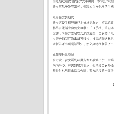
偷走她放在皮包內的2支手機與一本筆記本後
曾女幫兒子洗完澡後，發現放在皮包裡的手機
疑妻偷交男朋友
曾女懷疑手機與筆記本被林男拿走，打電話質
林男在電話中向曾女坦承：「（手機、筆記本
證據，向警方告發曾女涉嫌通姦；曾女聽了氣
左營分局新莊派出所獲報後，打電話聯絡林男
獲新莊派出所電話通知，便立刻轉往新莊派出
拿筆記欲當證據
警方說，曾女看到林男走進新莊派出所，當場
局內爭吵。林男對警方表示，他懷疑曾女外遇
堅持對林男提出竊盜告訴，警方訊後將全案依