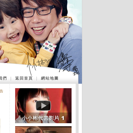
我們
｜
返回首頁
｜
網站地圖
挨告