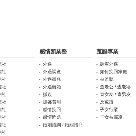
感情類業務
蒐證專業
信社
外遇
調查外遇
信社
外遇調查
如何挽回家庭
信社
外遇徵兆
被監聽
信社
外遇離婚
查老公 / 查老婆
信社
抓姦
查女友 / 查男友
信社
抓姦費用
反蒐證
信社
感情挽回
子女行蹤
信社
感情問題
子女被霸凌
信社
婚姻諮詢 / 婚姻諮商
信社