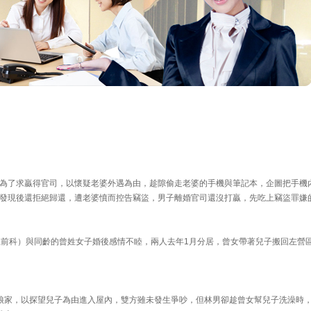
為了求贏得官司，以懷疑老婆外遇為由，趁隙偷走老婆的手機與筆記本，企圖把手機
發現後還拒絕歸還，遭老婆憤而控告竊盜，男子離婚官司還沒打贏，先吃上竊盜罪嫌
主前科）與同齡的曾姓女子婚後感情不睦，兩人去年1月分居，曾女帶著兒子搬回左營
娘家，以探望兒子為由進入屋內，雙方雖未發生爭吵，但林男卻趁曾女幫兒子洗澡時