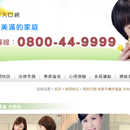
聞快訊
｜
法律常識
｜
專家論述
｜
心理測驗
｜
各區據點
｜
聯絡
目前位置 >
首頁
>
新聞快訊
>
異想天開 偷妻手機控通姦 夫
通姦 夫挨告