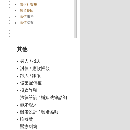
徵信社費用
感情挽回
徵信
服務
徵信
調查
其他
尋人 / 找人
討債 / 應收帳款
跟人 / 跟蹤
侵害配偶權
投資詐騙
法律諮詢 / 婚姻法律諮詢
離婚證人
離婚設計 / 離婚協助
贍養費
醫療糾紛