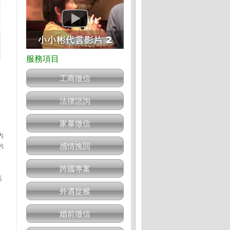
工商徵信
法律諮詢
家暴徵信
內
感情挽回
的
跨國專案
區
外遇捉猴
婚前徵信
，