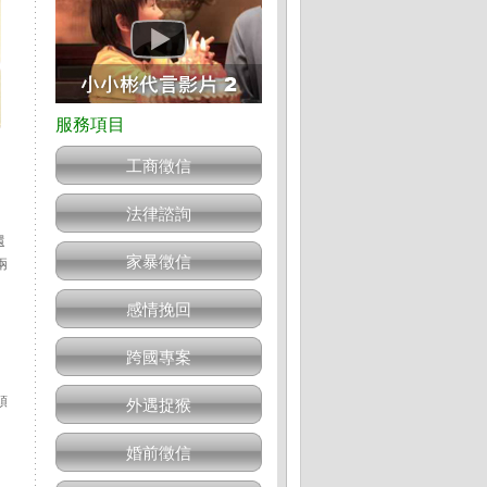
工商徵信
法律諮詢
還
家暴徵信
兩
感情挽回
。
跨國專案
頭
外遇捉猴
婚前徵信