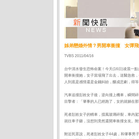
姊弟戀婚外情？男開車衝撞 女彈飛
TVBS 2011/04/16
台中清水發生恐怖命案！今天(16日)凌晨
開車衝撞她，女子當場飛了出去，送醫急救，
人到底是感情還是金錢糾紛，釀成悲劇，得等
汽車追撞彭姓女子後，逆向撞上機車，瞬間碎
目擊者：「肇事的人已經跑了，女的就躺在那
死者彭姓女子的轎車，擋風玻璃碎裂，車內駕
就往車子砸，沒想到竟然還開車衝撞女友。附
附近民眾說，死者彭姓女子44歲，和肇事男