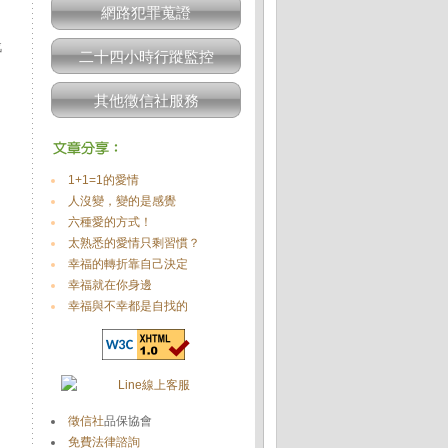
網路犯罪蒐證
汽
二十四小時行蹤監控
其他徵信社服務
1+1=1的愛情
人沒變，變的是感覺
六種愛的方式！
太熟悉的愛情只剩習慣？
幸福的轉折靠自己決定
幸福就在你身邊
幸福與不幸都是自找的
徵信社
品保協會
免費法律諮詢