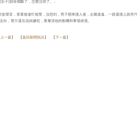
(女子)肋骨都斷了，怎麼活得了。」
吵架聲音，查看後連忙報警，沒想到，男子開車撞人後，企圖逃逸，一路還撞上路旁
去向，警方還在追緝嫌犯，要釐清他的動機和事發經過。
【
上一篇
】 【
返回新聞快訊
】 【
下一篇
】