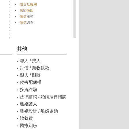
徵信社費用
感情挽回
徵信
服務
徵信
調查
其他
尋人 / 找人
討債 / 應收帳款
跟人 / 跟蹤
侵害配偶權
投資詐騙
法律諮詢 / 婚姻法律諮詢
離婚證人
離婚設計 / 離婚協助
贍養費
醫療糾紛