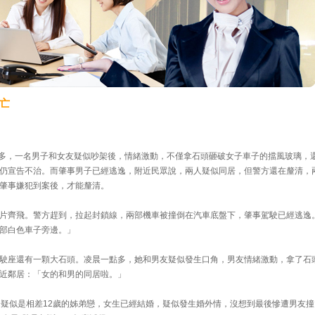
亡
一點多，一名男子和女友疑似吵架後，情緒激動，不僅拿石頭砸破女子車子的擋風玻璃，
仍宣告不治。而肇事男子已經逃逸，附近民眾說，兩人疑似同居，但警方還在釐清，
肇事嫌犯到案後，才能釐清。
片齊飛。警方趕到，拉起封鎖線，兩部機車被撞倒在汽車底盤下，肇事駕駛已經逃逸
部白色車子旁邊。」
駛座還有一顆大石頭。凌晨一點多，她和男友疑似發生口角，男友情緒激動，拿了石
近鄰居：「女的和男的同居啦。」
子疑似是相差12歲的姊弟戀，女生已經結婚，疑似發生婚外情，沒想到最後慘遭男友撞