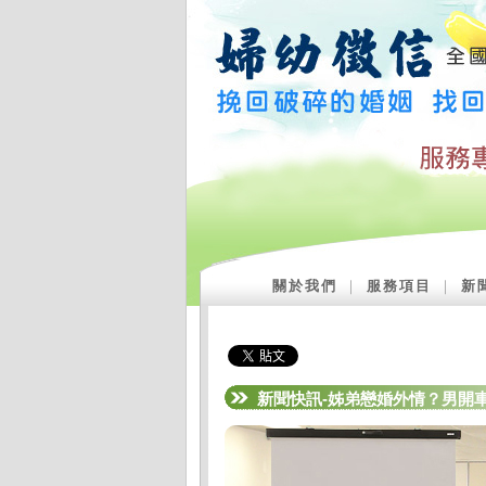
關於我們
｜
服務項目
｜
新
新聞快訊-姊弟戀婚外情？男開