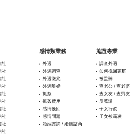
感情類業務
蒐證專業
信社
外遇
調查外遇
信社
外遇調查
如何挽回家庭
信社
外遇徵兆
被監聽
信社
外遇離婚
查老公 / 查老婆
信社
抓姦
查女友 / 查男友
信社
抓姦費用
反蒐證
信社
感情挽回
子女行蹤
信社
感情問題
子女被霸凌
信社
婚姻諮詢 / 婚姻諮商
信社