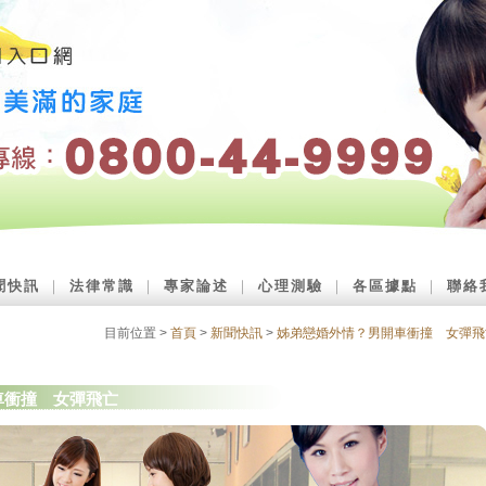
聞快訊
｜
法律常識
｜
專家論述
｜
心理測驗
｜
各區據點
｜
聯絡
目前位置 >
首頁
>
新聞快訊
>
姊弟戀婚外情？男開車衝撞 女彈飛
車衝撞 女彈飛亡