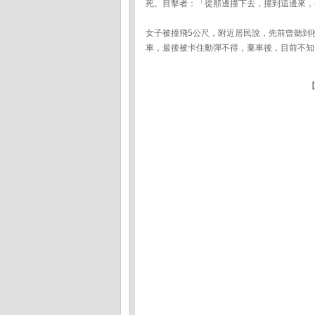
死。目擊者：「從那邊撞下去，撞到這邊來，
女子被撞飛5公尺，附近居民說，先前曾聽到
車，最後被卡住動彈不得，棄車後，目前不知