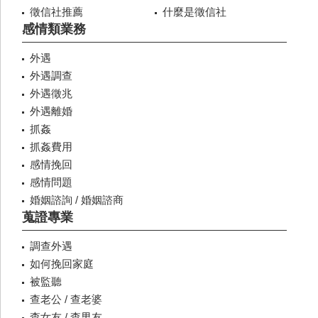
徵信社推薦
什麼是徵信社
感情類業務
外遇
外遇調查
外遇徵兆
外遇離婚
抓姦
抓姦費用
感情挽回
感情問題
婚姻諮詢 / 婚姻諮商
蒐證專業
調查外遇
如何挽回家庭
被監聽
查老公 / 查老婆
查女友 / 查男友