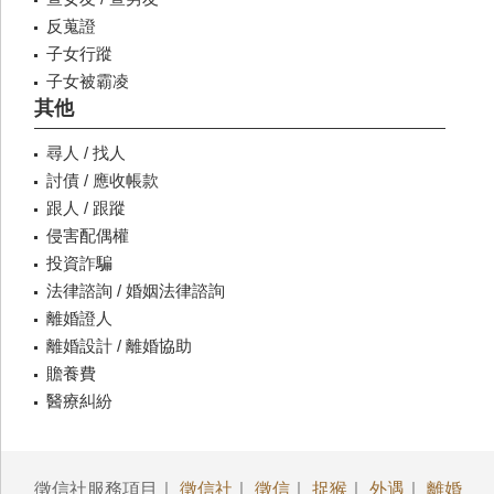
反蒐證
子女行蹤
子女被霸凌
其他
尋人 / 找人
討債 / 應收帳款
跟人 / 跟蹤
侵害配偶權
投資詐騙
法律諮詢 / 婚姻法律諮詢
離婚證人
離婚設計 / 離婚協助
贍養費
醫療糾紛
徵信社服務項目｜
徵信社
｜
徵信
｜
捉猴
｜
外遇
｜
離婚