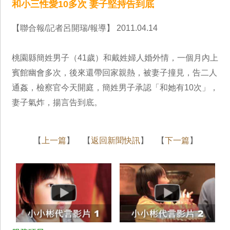
和小三性愛10多次 妻子堅持告到底
【聯合報/記者呂開瑞/報導】 2011.04.14
桃園縣簡姓男子（41歲）和戴姓婦人婚外情，一個月內上
賓館幽會多次，後來還帶回家親熱，被妻子撞見，告二人
通姦，檢察官今天開庭，簡姓男子承認「和她有10次」，
妻子氣炸，揚言告到底。
【
上一篇
】 【
返回新聞快訊
】 【
下一篇
】