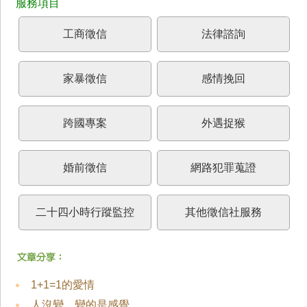
工商徵信
法律諮詢
家暴徵信
感情挽回
跨國專案
外遇捉猴
婚前徵信
網路犯罪蒐證
二十四小時行蹤監控
其他徵信社服務
1+1=1的愛情
人沒變，變的是感覺