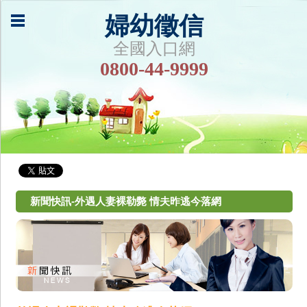
婦幼徵信
全國入口網
0800-44-9999
新聞快訊-外遇人妻裸勒斃 情夫昨逃今落網