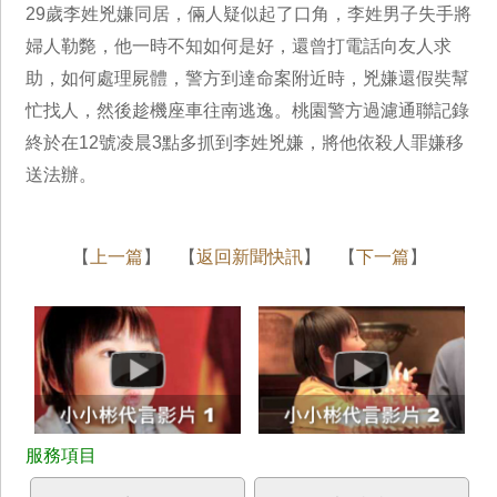
29歲李姓兇嫌同居，倆人疑似起了口角，李姓男子失手將
婦人勒斃，他一時不知如何是好，還曾打電話向友人求
助，如何處理屍體，警方到達命案附近時，兇嫌還假奘幫
忙找人，然後趁機座車往南逃逸。桃園警方過濾通聯記錄
終於在12號凌晨3點多抓到李姓兇嫌，將他依殺人罪嫌移
送法辦。
【
上一篇
】 【
返回新聞快訊
】 【
下一篇
】