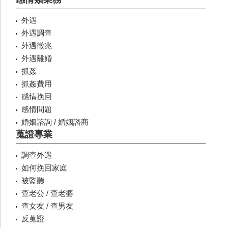
外遇
外遇調查
外遇徵兆
外遇離婚
抓姦
抓姦費用
感情挽回
感情問題
婚姻諮詢 / 婚姻諮商
蒐證專業
調查外遇
如何挽回家庭
被監聽
查老公 / 查老婆
查女友 / 查男友
反蒐證