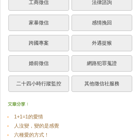
工商徵信
法律諮詢
家暴徵信
感情挽回
跨國專案
外遇捉猴
婚前徵信
網路犯罪蒐證
二十四小時行蹤監控
其他徵信社服務
1+1=1的愛情
人沒變，變的是感覺
六種愛的方式！