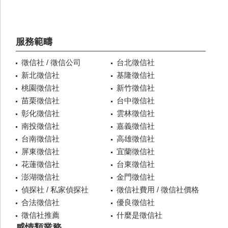
服務範疇
徵信社 / 徵信公司
台北徵信社
新北徵信社
基隆徵信社
桃園徵信社
新竹徵信社
苗栗徵信社
台中徵信社
彰化徵信社
雲林徵信社
南投徵信社
嘉義徵信社
台南徵信社
高雄徵信社
屏東徵信社
宜蘭徵信社
花蓮徵信社
台東徵信社
澎湖徵信社
金門徵信社
偵探社 / 私家偵探社
徵信社費用 / 徵信社價格
合法徵信社
優良徵信社
徵信社推薦
什麼是徵信社
感情類業務