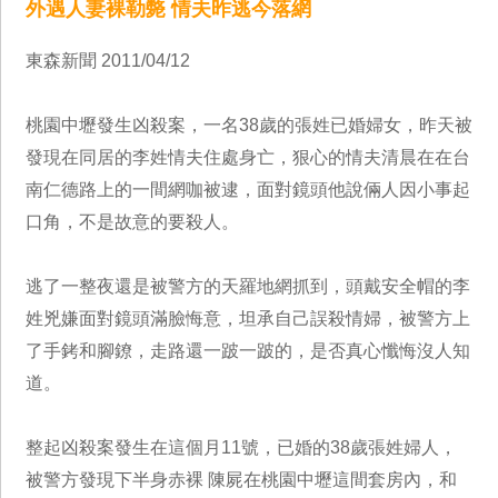
外遇人妻裸勒斃 情夫昨逃今落網
東森新聞 2011/04/12
桃園中壢發生凶殺案，一名38歲的張姓已婚婦女，昨天被
發現在同居的李姓情夫住處身亡，狠心的情夫清晨在在台
南仁德路上的一間網咖被逮，面對鏡頭他說倆人因小事起
口角，不是故意的要殺人。
逃了一整夜還是被警方的天羅地網抓到，頭戴安全帽的李
姓兇嫌面對鏡頭滿臉悔意，坦承自己誤殺情婦，被警方上
了手銬和腳鐐，走路還一跛一跛的，是否真心懺悔沒人知
道。
整起凶殺案發生在這個月11號，已婚的38歲張姓婦人，
被警方發現下半身赤裸 陳屍在桃園中壢這間套房內，和