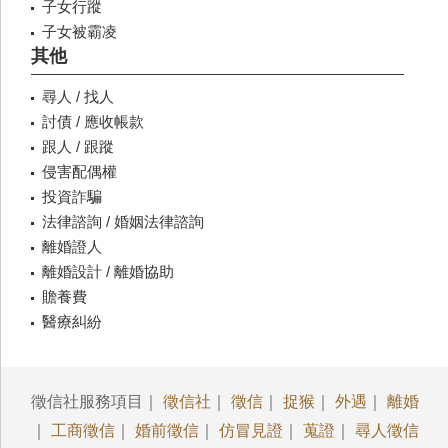
子女行蹤
子女被霸凌
其他
尋人 / 找人
討債 / 應收帳款
跟人 / 跟蹤
侵害配偶權
投資詐騙
法律諮詢 / 婚姻法律諮詢
離婚證人
離婚設計 / 離婚協助
贍養費
醫療糾紛
徵信社服務項目｜
徵信社
｜
徵信
｜
捉猴
｜
外遇
｜
離婚
｜
工商徵信
｜
婚前徵信
｜
仿冒見證
｜
蒐證
｜
尋人徵信