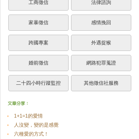
工商徵信
法律諮詢
家暴徵信
感情挽回
跨國專案
外遇捉猴
婚前徵信
網路犯罪蒐證
二十四小時行蹤監控
其他徵信社服務
1+1=1的愛情
人沒變，變的是感覺
六種愛的方式！