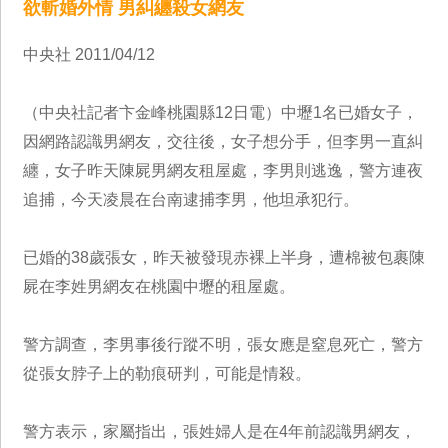
欲斬婚外情 男糾纏殺女網友
中央社 2011/04/12
（中央社記者卞金峰桃園縣12日電）中壢1名已婚女子，
因網路認識男網友，交往後，女子想分手，但李男一直糾
纏，女子昨天陳屍男網友租屋處，李男則逃逸，警方連夜
追捕，今天凌晨在台南逮捕李男，他坦承犯行。
已婚的38歲張女，昨天被發現赤裸上半身，遭棉被包裹陳
屍在李姓男網友在桃園中壢的租屋處。
警方調查，李男事後行蹤不明，張女應是窒息死亡，警方
從張女脖子上的勒痕研判，可能是情殺。
警方表示，家屬指出，張姓婦人是在4年前認識男網友，