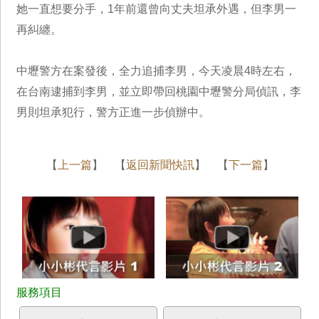
她一直想要分手，1年前還曾向丈夫坦承外遇，但李男一
再糾纏。
中壢警方在案發後，全力追捕李男，今天凌晨4時左右，
在台南逮捕到李男，並立即帶回桃園中壢警分局偵訊，李
男則坦承犯行，警方正進一步偵辦中。
【
上一篇
】 【
返回新聞快訊
】 【
下一篇
】