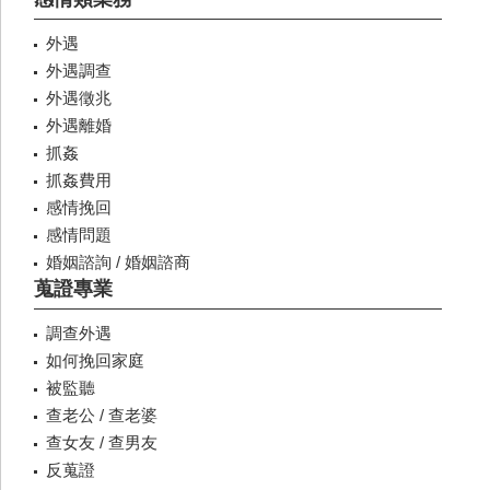
外遇
外遇調查
外遇徵兆
外遇離婚
抓姦
抓姦費用
感情挽回
感情問題
婚姻諮詢 / 婚姻諮商
蒐證專業
調查外遇
如何挽回家庭
被監聽
查老公 / 查老婆
查女友 / 查男友
反蒐證