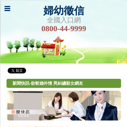
婦幼徵信
全國入口網
0800-44-9999
新聞快訊-欲斬婚外情 男糾纏殺女網友