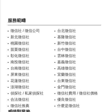
服務範疇
徵信社 / 徵信公司
台北徵信社
新北徵信社
基隆徵信社
桃園徵信社
新竹徵信社
苗栗徵信社
台中徵信社
彰化徵信社
雲林徵信社
南投徵信社
嘉義徵信社
台南徵信社
高雄徵信社
屏東徵信社
宜蘭徵信社
花蓮徵信社
台東徵信社
澎湖徵信社
金門徵信社
偵探社 / 私家偵探社
徵信社費用 / 徵信社價格
合法徵信社
優良徵信社
徵信社推薦
什麼是徵信社
感情類業務