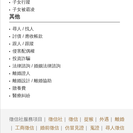
子女行蹤
子女被霸凌
其他
尋人 / 找人
討債 / 應收帳款
跟人 / 跟蹤
侵害配偶權
投資詐騙
法律諮詢 / 婚姻法律諮詢
離婚證人
離婚設計 / 離婚協助
贍養費
醫療糾紛
徵信社服務項目｜
徵信社
｜
徵信
｜
捉猴
｜
外遇
｜
離婚
｜
工商徵信
｜
婚前徵信
｜
仿冒見證
｜
蒐證
｜
尋人徵信