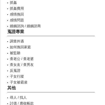
抓姦
抓姦費用
感情挽回
感情問題
婚姻諮詢 / 婚姻諮商
蒐證專業
調查外遇
如何挽回家庭
被監聽
查老公 / 查老婆
查女友 / 查男友
反蒐證
子女行蹤
子女被霸凌
其他
尋人 / 找人
討債 / 應收帳款