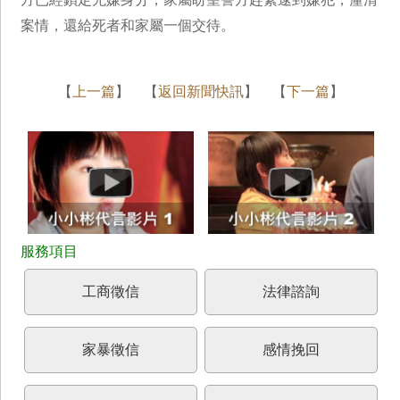
案情，還給死者和家屬一個交待。
【
上一篇
】 【
返回新聞快訊
】 【
下一篇
】
工商徵信
法律諮詢
家暴徵信
感情挽回