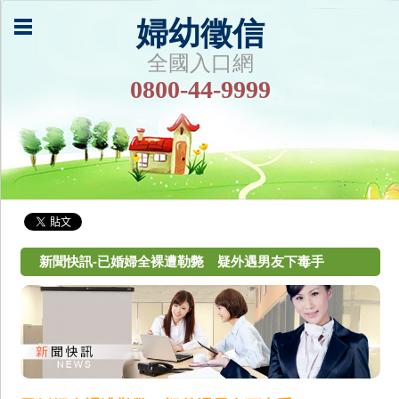
婦幼徵信
全國入口網
0800-44-9999
新聞快訊-已婚婦全裸遭勒斃 疑外遇男友下毒手