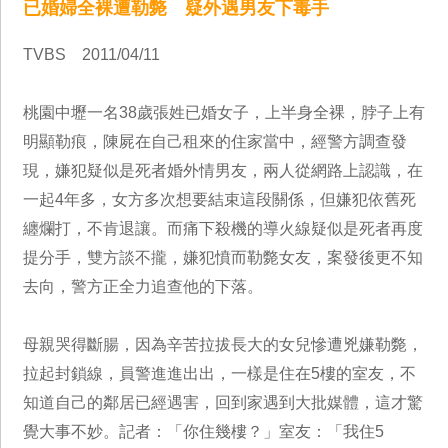
已婚婦全裸遭勒斃 疑外遇男友下毒手
TVBS 2011/04/11
桃園中壢一名38歲張姓已婚女子，上半身全裸，脖子上有
明顯勒痕，陳屍在自己租來的住家當中，經警方調查發
現，嫌犯疑似是死者婚外情男友，兩人從網路上認識，在
一起4年多，女方多次想要結束這段關係，但嫌犯依舊死
纏爛打，不肯退讓。而痛下殺機的導火線疑似是死者再度
提分手，雙方談不攏，嫌犯憤而勒斃女友，案發後更不知
去向，警方正全力追查他的下落。
母親哭得斷腸，因為辛苦拉拔長大的女兒慘遭兇嫌勒斃，
拉起封鎖線，員警進進出出，一樣是住在5樓的室友，不
知道自己的鄰居已經遇害，回到家遇到大批媒體，這才驚
覺大事不妙。記者：「你住幾樓？」室友：「我住5