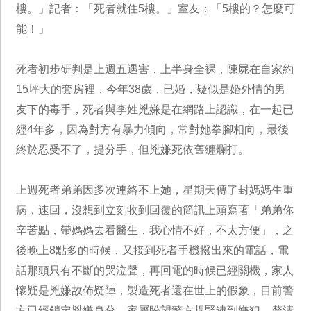
樓。」記者：「死者就住5樓。」室友：「5樓的？怎麼可
能！」
死者初步研判是上週五遇害，上半身全裸，陳屍在自家約
15坪大的套房裡，今年38歲，已婚，疑似是婚外情的男
友下的毒手，死者與李姓兇嫌是在網路上認識，在一起已
經4年多，因為對方有暴力傾向，常對她拳腳相向，最後
終於忍受不了，提分手，但兇嫌死依舊纏爛打。
上週死者弟弟因多次連絡不上她，星期天傳了封媽媽生重
病，速回，沒想到立刻收到回覆的簡訊上頭寫著「弟弟你
辛苦點，帶媽媽去看醫生，我心情不好，不太方便」，之
後晚上8點多的時候，又接到死者手機撥出來的電話，電
話那頭只有不斷的哭泣聲，再回電的時候已經關機，家人
懷疑是兇嫌故佈疑陣，製造死者還在世上的假象，目前警
方已經鎖定兇嫌身分，家屬盼望警方趕緊逮到嫌犯，釐清