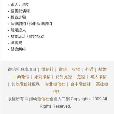
跟人 / 跟蹤
侵害配偶權
投資詐騙
法律諮詢 / 婚姻法律諮詢
離婚證人
離婚設計 / 離婚協助
贍養費
醫療糾紛
徵信社服務項目｜
徵信社
｜
徵信
｜
捉猴
｜
外遇
｜
離婚
｜
工商徵信
｜
婚前徵信
｜
仿冒見證
｜
蒐證
｜
尋人徵信
｜
其他徵信社服務
｜
台北徵信社
｜
台中徵信社
｜
高雄徵
信社
版權所有 © 婦幼
徵信社
全國入口網 Copyright c 2009 All
Rights Reserved.