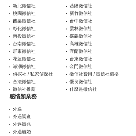
新北徵信社
基隆徵信社
桃園徵信社
新竹徵信社
苗栗徵信社
台中徵信社
彰化徵信社
雲林徵信社
南投徵信社
嘉義徵信社
台南徵信社
高雄徵信社
屏東徵信社
宜蘭徵信社
花蓮徵信社
台東徵信社
澎湖徵信社
金門徵信社
偵探社 / 私家偵探社
徵信社費用 / 徵信社價格
合法徵信社
優良徵信社
徵信社推薦
什麼是徵信社
感情類業務
外遇
外遇調查
外遇徵兆
外遇離婚