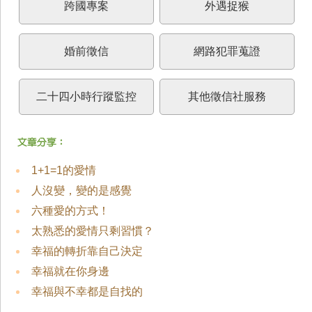
跨國專案
外遇捉猴
婚前徵信
網路犯罪蒐證
二十四小時行蹤監控
其他徵信社服務
1+1=1的愛情
人沒變，變的是感覺
六種愛的方式！
太熟悉的愛情只剩習慣？
幸福的轉折靠自己決定
幸福就在你身邊
幸福與不幸都是自找的