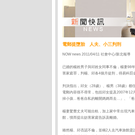
電郵提墮胎 人夫、小三判刑
NOW news 2011/04/11 社會中心/新北報導
已婚的楊姓男子與邱姓女同事不倫，楊妻98
害家庭罪，判楊、邱各4個月徒刑，得易科罰金
判決指出，邱女（28歲）、楊男（38歲）都
電郵內容很不尋常，包括邱女提及2007年12月
掉小孩…爸爸自私的離開媽媽而去…」、「爸
楊妻驚覺丈夫可能出軌，加上家中常出現汽車
館，憤而提出妨害家庭告訴及離婚。
雖然楊、邱否認不倫，並稱2人去汽車旅館是