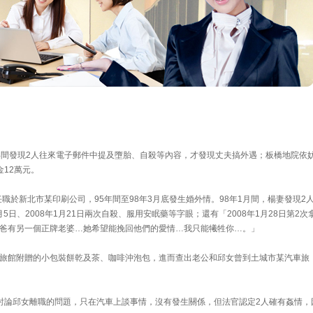
年間發現2人往來電子郵件中提及墮胎、自殺等內容，才發現丈夫搞外遇；板橋地院依
12萬元。
任職於新北市某印刷公司，95年間至98年3月底發生婚外情。98年1月間，楊妻發現2
5日、2008年1月21日兩次自殺、服用安眠藥等字眼；還有「2008年1月28日第2次
爸有另一個正牌老婆…她希望能挽回他們的愛情…我只能犧牲你…。」
旅館附贈的小包裝餅乾及茶、咖啡沖泡包，進而查出老公和邱女曾到土城市某汽車旅
討論邱女離職的問題，只在汽車上談事情，沒有發生關係，但法官認定2人確有姦情，