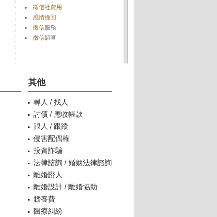
徵信社費用
感情挽回
徵信
服務
徵信
調查
其他
尋人 / 找人
討債 / 應收帳款
跟人 / 跟蹤
侵害配偶權
投資詐騙
法律諮詢 / 婚姻法律諮詢
離婚證人
離婚設計 / 離婚協助
贍養費
醫療糾紛