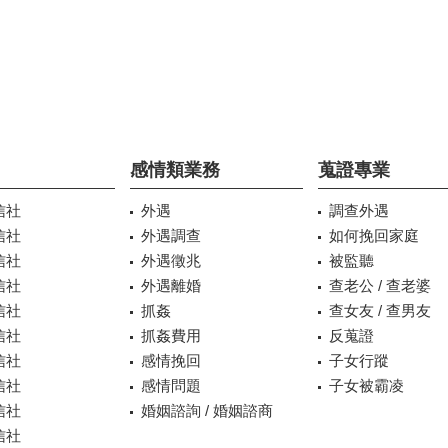
感情類業務
蒐證專業
信社
外遇
調查外遇
信社
外遇調查
如何挽回家庭
信社
外遇徵兆
被監聽
信社
外遇離婚
查老公 / 查老婆
信社
抓姦
查女友 / 查男友
信社
抓姦費用
反蒐證
信社
感情挽回
子女行蹤
信社
感情問題
子女被霸凌
信社
婚姻諮詢 / 婚姻諮商
信社