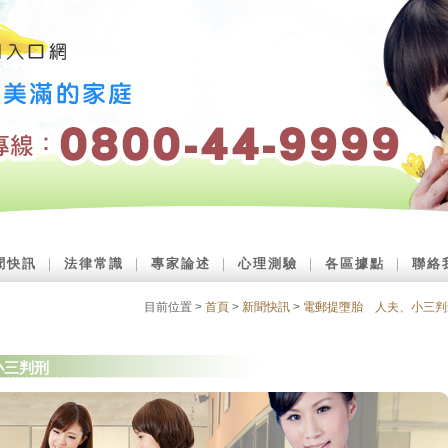
聞快訊
｜
法律常識
｜
專家論述
｜
心理測驗
｜
各區據點
｜
聯絡
目前位置 >
首頁
>
新聞快訊
>
電郵提墮胎 人夫、小三判
小三判刑