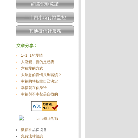
網路犯罪蒐證
二十四小時行蹤監控
其他徵信社服務
1+1=1的愛情
人沒變，變的是感覺
六種愛的方式！
太熟悉的愛情只剩習慣？
幸福的轉折靠自己決定
幸福就在你身邊
幸福與不幸都是自找的
徵信社
品保協會
免費法律諮詢