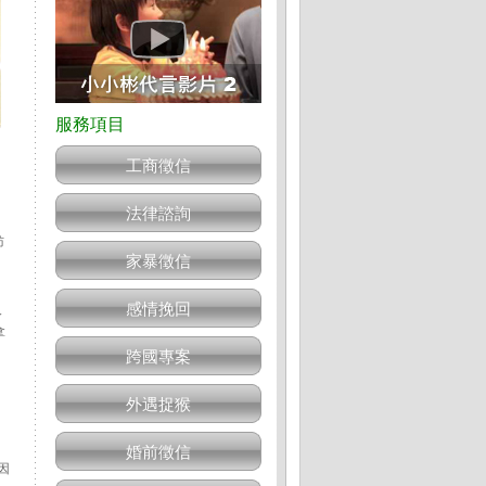
工商徵信
法律諮詢
妨
家暴徵信
感情挽回
人
拿
跨國專案
外遇捉猴
婚前徵信
因