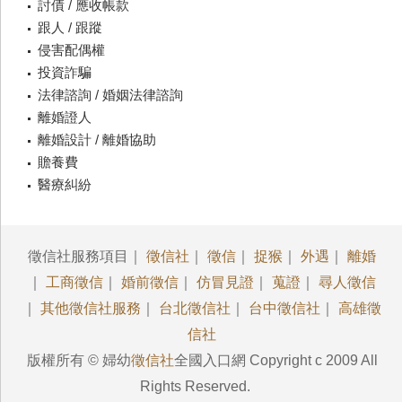
討債 / 應收帳款
跟人 / 跟蹤
侵害配偶權
投資詐騙
法律諮詢 / 婚姻法律諮詢
離婚證人
離婚設計 / 離婚協助
贍養費
醫療糾紛
徵信社服務項目｜
徵信社
｜
徵信
｜
捉猴
｜
外遇
｜
離婚
｜
工商徵信
｜
婚前徵信
｜
仿冒見證
｜
蒐證
｜
尋人徵信
｜
其他徵信社服務
｜
台北徵信社
｜
台中徵信社
｜
高雄徵
信社
版權所有 © 婦幼
徵信社
全國入口網 Copyright c 2009 All
Rights Reserved.