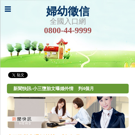
婦幼徵信
全國入口網
0800-44-9999
新聞快訊-小三墮胎文曝婚外情 判4個月