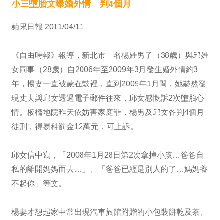
小三墮胎文曝婚外情 判4個月
蘋果日報 2011/04/11
《自由時報》報導，新北市一名楊姓男子（38歲）與邱姓
女同事（28歲）自2006年至2009年3月發生婚外情約3
年，楊妻一直被蒙在鼓裡，直到2009年1月間，她赫然發
現丈夫與邱女透過電子郵件往來，邱女感慨訴2次墮胎心
情。板橋地院昨天依妨害家庭罪，楊男及邱女各判4個月
徒刑，得易科罰金12萬元，可上訴。
邱女信中寫，「2008年1月28日第2次拿掉小孩…爸爸自
私的離開媽媽而去…」、「爸爸已經是別人的了…媽媽養
不起你」等文。
楊妻才想起家中常出現汽車旅館附贈的小包裝餅乾及茶、