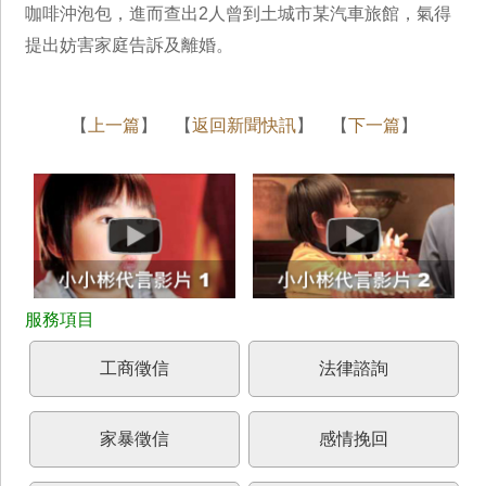
咖啡沖泡包，進而查出2人曾到土城市某汽車旅館，氣得
提出妨害家庭告訴及離婚。
【
上一篇
】 【
返回新聞快訊
】 【
下一篇
】
工商徵信
法律諮詢
家暴徵信
感情挽回