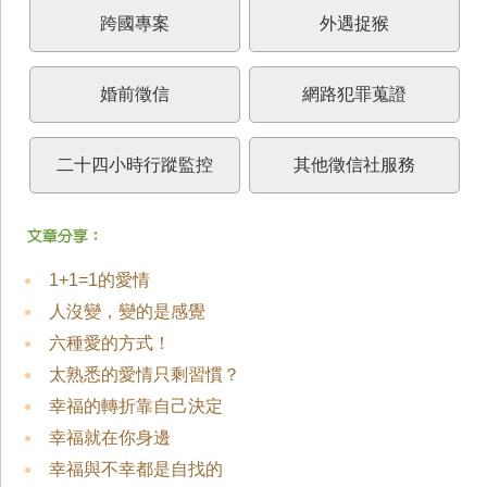
跨國專案
外遇捉猴
婚前徵信
網路犯罪蒐證
二十四小時行蹤監控
其他徵信社服務
1+1=1的愛情
人沒變，變的是感覺
六種愛的方式！
太熟悉的愛情只剩習慣？
幸福的轉折靠自己決定
幸福就在你身邊
幸福與不幸都是自找的