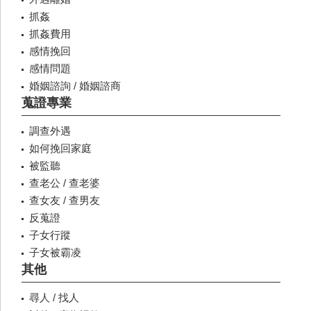
抓姦
抓姦費用
感情挽回
感情問題
婚姻諮詢 / 婚姻諮商
蒐證專業
調查外遇
如何挽回家庭
被監聽
查老公 / 查老婆
查女友 / 查男友
反蒐證
子女行蹤
子女被霸凌
其他
尋人 / 找人