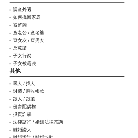
調查外遇
如何挽回家庭
被監聽
查老公 / 查老婆
查女友 / 查男友
反蒐證
子女行蹤
子女被霸凌
其他
尋人 / 找人
討債 / 應收帳款
跟人 / 跟蹤
侵害配偶權
投資詐騙
法律諮詢 / 婚姻法律諮詢
離婚證人
離婚設計 / 離婚協助