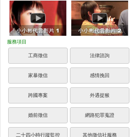
工商徵信
法律諮詢
家暴徵信
感情挽回
跨國專案
外遇捉猴
婚前徵信
網路犯罪蒐證
二十四小時行蹤監控
其他徵信社服務