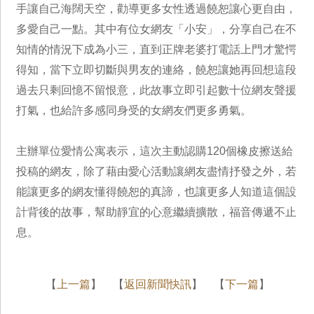
手讓自己海闊天空，勸導更多女性透過饒恕讓心更自由，
多愛自己一點。其中有位女網友「小安」，分享自己在不
知情的情況下成為小三，直到正牌老婆打電話上門才驚愕
得知，當下立即切斷與男友的連絡，饒恕讓她再回想這段
過去只剩回憶不留恨意，此故事立即引起數十位網友聲援
打氣，也給許多感同身受的女網友們更多勇氣。
主辦單位愛情公寓表示，這次主動認購120個橡皮擦送給
投稿的網友，除了藉由愛心活動讓網友盡情抒發之外，若
能讓更多的網友懂得饒恕的真諦，也讓更多人知道這個設
計背後的故事，幫助靜宜的心意繼續擴散，福音傳遞不止
息。
【
上一篇
】 【
返回新聞快訊
】 【
下一篇
】