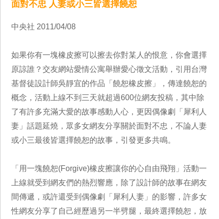
面對不忠 人妻或小三皆選擇饒恕
中央社 2011/04/08
如果你有一塊橡皮擦可以擦去你對某人的恨意，你會選擇
原諒誰？交友網站愛情公寓舉辦愛心徵文活動，引用台灣
基督徒設計師吳靜宜的作品「饒恕橡皮擦」，傳達饒恕的
概念，活動上線不到三天就超過600位網友投稿，其中除
了有許多充滿大愛的故事感動人心，更因偶像劇「犀利人
妻」話題延燒，眾多女網友分享關於面對不忠，不論人妻
或小三最後皆選擇饒恕的故事，引發更多共鳴。
「用一塊饒恕(Forgive)橡皮擦讓你的心自由飛翔」活動一
上線就受到網友們的熱烈響應，除了設計師的故事在網友
間傳遞，或許還受到偶像劇「犀利人妻」的影響，許多女
性網友分享了自己經歷過另一半劈腿，最終選擇饒恕，放