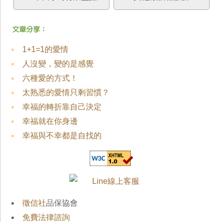
1+1=1的愛情
人沒變，變的是感覺
六種愛的方式！
太熟悉的愛情只剩習慣？
幸福的轉折靠自己決定
幸福就在你身邊
幸福與不幸都是自找的
徵信社
品保協會
免費法律諮詢