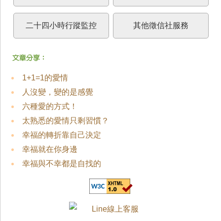
二十四小時行蹤監控
其他徵信社服務
1+1=1的愛情
人沒變，變的是感覺
六種愛的方式！
太熟悉的愛情只剩習慣？
幸福的轉折靠自己決定
幸福就在你身邊
幸福與不幸都是自找的