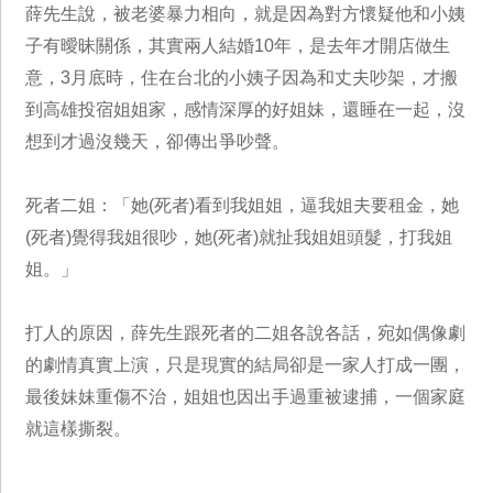
薛先生說，被老婆暴力相向，就是因為對方懷疑他和小姨
子有曖昧關係，其實兩人結婚10年，是去年才開店做生
意，3月底時，住在台北的小姨子因為和丈夫吵架，才搬
到高雄投宿姐姐家，感情深厚的好姐妹，還睡在一起，沒
想到才過沒幾天，卻傳出爭吵聲。
死者二姐：「她(死者)看到我姐姐，逼我姐夫要租金，她
(死者)覺得我姐很吵，她(死者)就扯我姐姐頭髮，打我姐
姐。」
打人的原因，薛先生跟死者的二姐各說各話，宛如偶像劇
的劇情真實上演，只是現實的結局卻是一家人打成一團，
最後妹妹重傷不治，姐姐也因出手過重被逮捕，一個家庭
就這樣撕裂。