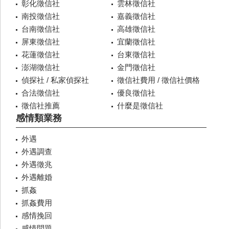
彰化徵信社
雲林徵信社
南投徵信社
嘉義徵信社
台南徵信社
高雄徵信社
屏東徵信社
宜蘭徵信社
花蓮徵信社
台東徵信社
澎湖徵信社
金門徵信社
偵探社 / 私家偵探社
徵信社費用 / 徵信社價格
合法徵信社
優良徵信社
徵信社推薦
什麼是徵信社
感情類業務
外遇
外遇調查
外遇徵兆
外遇離婚
抓姦
抓姦費用
感情挽回
感情問題