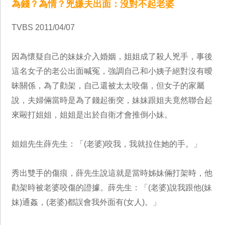
為錢？為情？兇嫌夫出面：沒對不起老婆
TVBS 2011/04/07
因為懷疑自己的妹妹介入婚姻，姐姐成了殺人兇手，事後
這名女子的老公出面喊冤，強調自己和小姨子絕對沒有曖
昧關係，為了勸架，自己還被太太咬傷，但女子的家屬
說，夫婦倆當時是為了錢起衝突，妹妹跟姐夫竟然聯合起
來毆打姐姐，姐姐是出於自衛才會推倒小妹。
姐姐先生薛先生：「(老婆)咬我，我就拉住她的手。」
秀出雙手的傷痕，薛先生說這就是當時姊妹倆打架時，他
勸架時被老婆咬傷的證據。薛先生：「(老婆)說我跟他(妹
妹)通姦，(老婆)都誤會我外面有(女人)。」