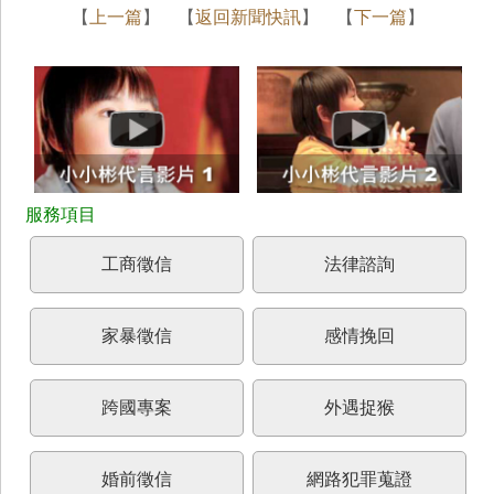
【
上一篇
】 【
返回新聞快訊
】 【
下一篇
】
工商徵信
法律諮詢
家暴徵信
感情挽回
跨國專案
外遇捉猴
婚前徵信
網路犯罪蒐證