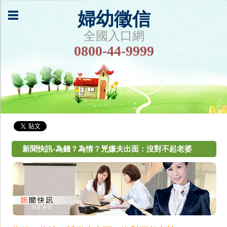
婦幼徵信
全國入口網
0800-44-9999
新聞快訊-為錢？為情？兇嫌夫出面：沒對不起老婆