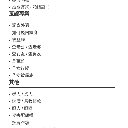
婚姻諮詢 / 婚姻諮商
蒐證專業
調查外遇
如何挽回家庭
被監聽
查老公 / 查老婆
查女友 / 查男友
反蒐證
子女行蹤
子女被霸凌
其他
尋人 / 找人
討債 / 應收帳款
跟人 / 跟蹤
侵害配偶權
投資詐騙