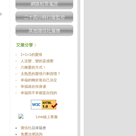
網路犯罪蒐證
外
二十四小時行蹤監控
其他徵信社服務
1+1=1的愛情
人沒變，變的是感覺
六種愛的方式！
太熟悉的愛情只剩習慣？
幸福的轉折靠自己決定
幸福就在你身邊
幸福與不幸都是自找的
徵信社
品保協會
免費法律諮詢