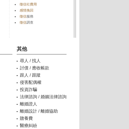
徵信社費用
感情挽回
徵信
服務
徵信
調查
其他
尋人 / 找人
討債 / 應收帳款
跟人 / 跟蹤
侵害配偶權
投資詐騙
法律諮詢 / 婚姻法律諮詢
離婚證人
離婚設計 / 離婚協助
贍養費
醫療糾紛