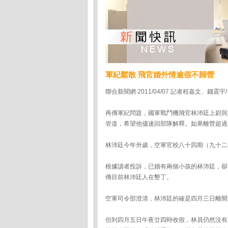
軍紀鬆散 飛官婚外情逾假不歸營
聯合新聞網 2011/04/07 記者程嘉文、錢震宇
再傳軍紀問題，國軍戰鬥機飛官林沛廷上尉與
管道，希望他儘速回部隊解釋。如果離營超過
林沛廷今年卅歲，空軍官校八十四期（九十二
根據讀者投訴，已婚有兩個小孩的林沛廷，卻
傳目前林沛廷人在墾丁。
空軍司令部澄清，林沛廷的確是四月三日離開
但到四月五日午夜廿四時收假，林員仍然沒有