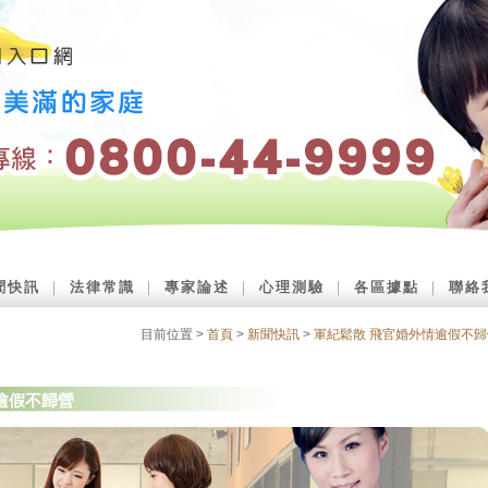
聞快訊
｜
法律常識
｜
專家論述
｜
心理測驗
｜
各區據點
｜
聯絡
目前位置 >
首頁
>
新聞快訊
>
軍紀鬆散 飛官婚外情逾假不歸
逾假不歸營