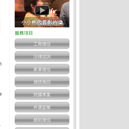
工商徵信
法律諮詢
過
家暴徵信
感情挽回
據
跨國專案
外遇捉猴
婚前徵信
，