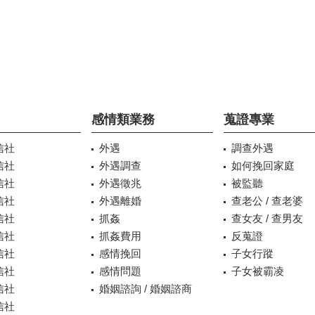
感情類業務
蒐證專業
信社
外遇
調查外遇
信社
外遇調查
如何挽回家庭
信社
外遇徵兆
被監聽
信社
外遇離婚
查老公 / 查老婆
信社
抓姦
查女友 / 查男友
信社
抓姦費用
反蒐證
信社
感情挽回
子女行蹤
信社
感情問題
子女被霸凌
信社
婚姻諮詢 / 婚姻諮商
信社