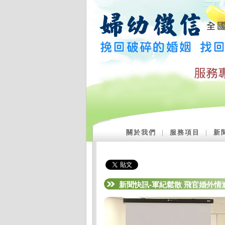
關於我們
｜
服務項目
｜
新
新聞快訊-軍紀鬆散 飛官婚外情