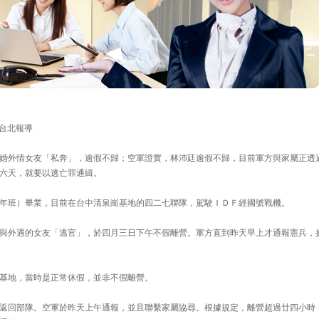
/台北報導
婚外情女友「私奔」，逾假不歸；空軍證實，林沛廷逾假不歸，目前軍方與家屬正透
六天，就要以逃亡罪通緝。
年班）畢業，目前在台中清泉崗基地的四二七聯隊，駕駛ＩＤＦ經國號戰機。
與外遇的女友「逃官」，於四月三日下午不假離營。軍方直到昨天早上才通報憲兵，
基地，當時是正常休假，並非不假離營。
返回部隊。空軍於昨天上午通報，並且聯繫家屬協尋。根據規定，離營超過廿四小時