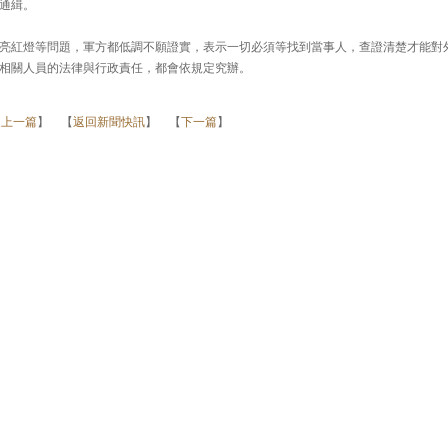
通緝。
亮紅燈等問題，軍方都低調不願證實，表示一切必須等找到當事人，查證清楚才能對
相關人員的法律與行政責任，都會依規定究辦。
【
上一篇
】 【
返回新聞快訊
】 【
下一篇
】