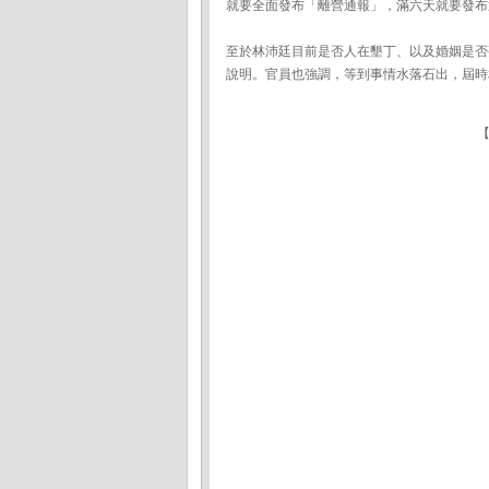
就要全面發布「離營通報」，滿六天就要發布
至於林沛廷目前是否人在墾丁、以及婚姻是否
說明。官員也強調，等到事情水落石出，屆時