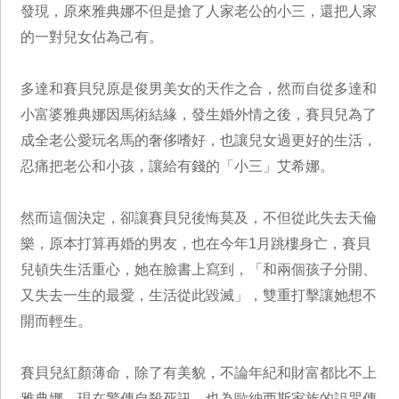
發現，原來雅典娜不但是搶了人家老公的小三，還把人家
的一對兒女佔為己有。
多達和賽貝兒原是俊男美女的天作之合，然而自從多達和
小富婆雅典娜因馬術結緣，發生婚外情之後，賽貝兒為了
成全老公愛玩名馬的奢侈嗜好，也讓兒女過更好的生活，
忍痛把老公和小孩，讓給有錢的「小三」艾希娜。
然而這個決定，卻讓賽貝兒後悔莫及，不但從此失去天倫
樂，原本打算再婚的男友，也在今年1月跳樓身亡，賽貝
兒頓失生活重心，她在臉書上寫到，「和兩個孩子分開、
又失去一生的最愛，生活從此毀滅」，雙重打擊讓她想不
開而輕生。
賽貝兒紅顏薄命，除了有美貌，不論年紀和財富都比不上
雅典娜，現在驚傳自殺死訊，也為歐納西斯家族的詛咒傳