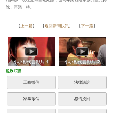
說，再添一椿。
【
上一篇
】 【
返回新聞快訊
】 【
下一篇
】
工商徵信
法律諮詢
家暴徵信
感情挽回