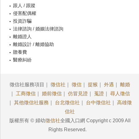
跟人 / 跟蹤
侵害配偶權
投資詐騙
法律諮詢 / 婚姻法律諮詢
離婚證人
離婚設計 / 離婚協助
贍養費
醫療糾紛
徵信社服務項目｜
徵信社
｜
徵信
｜
捉猴
｜
外遇
｜
離婚
｜
工商徵信
｜
婚前徵信
｜
仿冒見證
｜
蒐證
｜
尋人徵信
｜
其他徵信社服務
｜
台北徵信社
｜
台中徵信社
｜
高雄徵
信社
版權所有 © 婦幼
徵信社
全國入口網 Copyright c 2009 All
Rights Reserved.