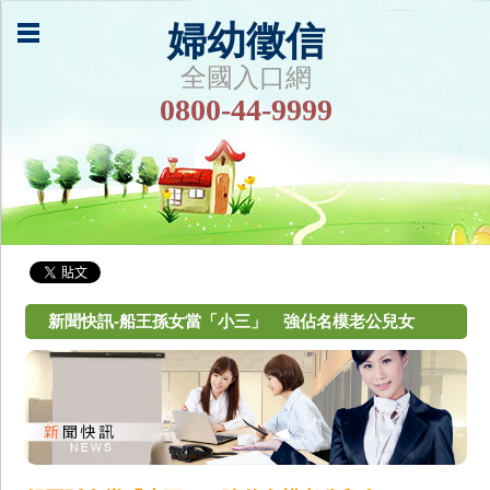
婦幼徵信
全國入口網
0800-44-9999
新聞快訊-船王孫女當「小三」 強佔名模老公兒女