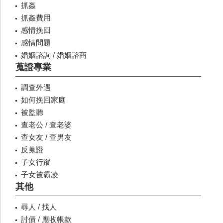
抓姦
抓姦費用
感情挽回
感情問題
婚姻諮詢 / 婚姻諮商
蒐證專業
調查外遇
如何挽回家庭
被監聽
查老公 / 查老婆
查女友 / 查男友
反蒐證
子女行蹤
子女被霸凌
其他
尋人 / 找人
討債 / 應收帳款