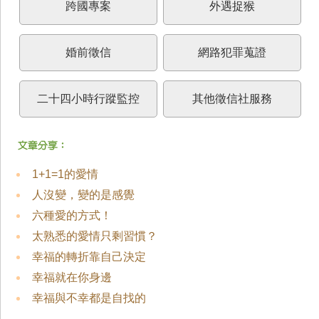
跨國專案
外遇捉猴
婚前徵信
網路犯罪蒐證
二十四小時行蹤監控
其他徵信社服務
1+1=1的愛情
人沒變，變的是感覺
六種愛的方式！
太熟悉的愛情只剩習慣？
幸福的轉折靠自己決定
幸福就在你身邊
幸福與不幸都是自找的