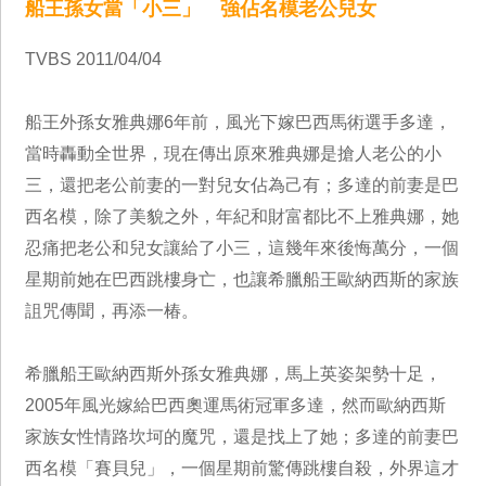
船王孫女當「小三」 強佔名模老公兒女
TVBS 2011/04/04
船王外孫女雅典娜6年前，風光下嫁巴西馬術選手多達，
當時轟動全世界，現在傳出原來雅典娜是搶人老公的小
三，還把老公前妻的一對兒女佔為己有；多達的前妻是巴
西名模，除了美貌之外，年紀和財富都比不上雅典娜，她
忍痛把老公和兒女讓給了小三，這幾年來後悔萬分，一個
星期前她在巴西跳樓身亡，也讓希臘船王歐納西斯的家族
詛咒傳聞，再添一椿。
希臘船王歐納西斯外孫女雅典娜，馬上英姿架勢十足，
2005年風光嫁給巴西奧運馬術冠軍多達，然而歐納西斯
家族女性情路坎坷的魔咒，還是找上了她；多達的前妻巴
西名模「賽貝兒」，一個星期前驚傳跳樓自殺，外界這才