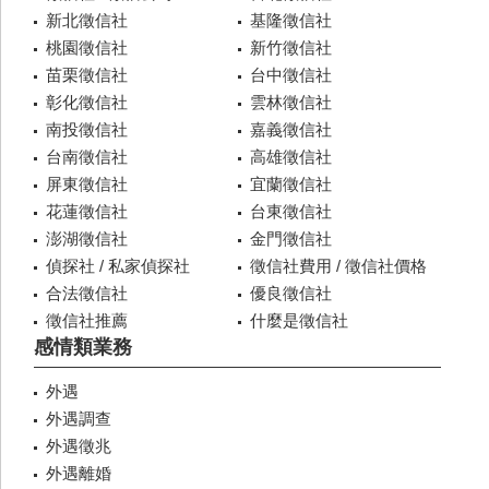
新北徵信社
基隆徵信社
桃園徵信社
新竹徵信社
苗栗徵信社
台中徵信社
彰化徵信社
雲林徵信社
南投徵信社
嘉義徵信社
台南徵信社
高雄徵信社
屏東徵信社
宜蘭徵信社
花蓮徵信社
台東徵信社
澎湖徵信社
金門徵信社
偵探社 / 私家偵探社
徵信社費用 / 徵信社價格
合法徵信社
優良徵信社
徵信社推薦
什麼是徵信社
感情類業務
外遇
外遇調查
外遇徵兆
外遇離婚