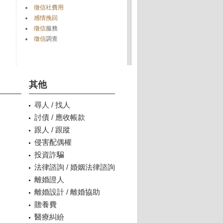
徵信社費用
感情挽回
徵信
服務
徵信
調查
其他
尋人 / 找人
討債 / 應收帳款
跟人 / 跟蹤
侵害配偶權
投資詐騙
法律諮詢 / 婚姻法律諮詢
離婚證人
離婚設計 / 離婚協助
贍養費
醫療糾紛