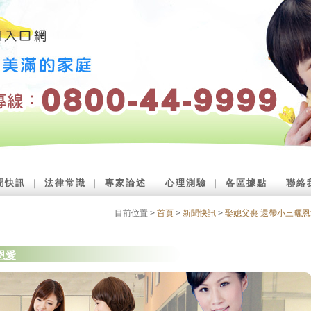
聞快訊
｜
法律常識
｜
專家論述
｜
心理測驗
｜
各區據點
｜
聯絡
目前位置 >
首頁
>
新聞快訊
>
娶媳父喪 還帶小三曬恩
恩愛