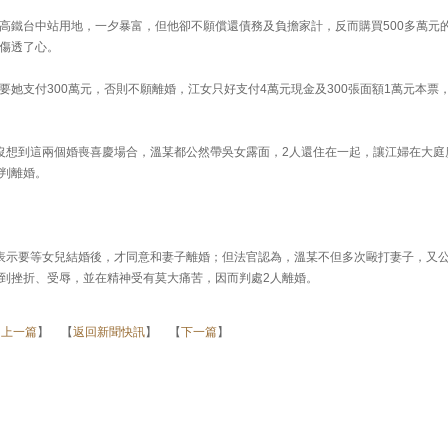
高鐵台中站用地，一夕暴富，但他卻不願償還債務及負擔家計，反而購買500多萬元
傷透了心。
她支付300萬元，否則不願離婚，江女只好支付4萬元現金及300張面額1萬元本票
沒想到這兩個婚喪喜慶場合，溫某都公然帶吳女露面，2人還住在一起，讓江婦在大庭
判離婚。
表示要等女兒結婚後，才同意和妻子離婚；但法官認為，溫某不但多次毆打妻子，又
到挫折、受辱，並在精神受有莫大痛苦，因而判處2人離婚。
【
上一篇
】 【
返回新聞快訊
】 【
下一篇
】