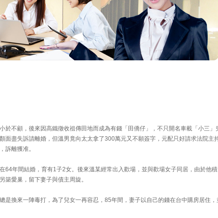
〕
小於不顧，後來因高鐵徵收祖傳田地而成為有錢「田僑仔」，不只開名車載「小三」
顏面盡失訴請離婚，但溫男竟向太太拿了300萬元又不願簽字，元配只好請求法院主
，訴離獲准。
在64年間結婚，育有1子2女。後來溫某經常出入歡場，並與歡場女子同居，由於他積
另築愛巢，留下妻子與債主周旋。
總是換來一陣毒打，為了兒女一再容忍，85年間，妻子以自己的錢在台中購房居住，