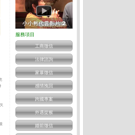
工商徵信
法律諮詢
家暴徵信
兜
感情挽回
持
跨國專案
欠
外遇捉猴
並
婚前徵信