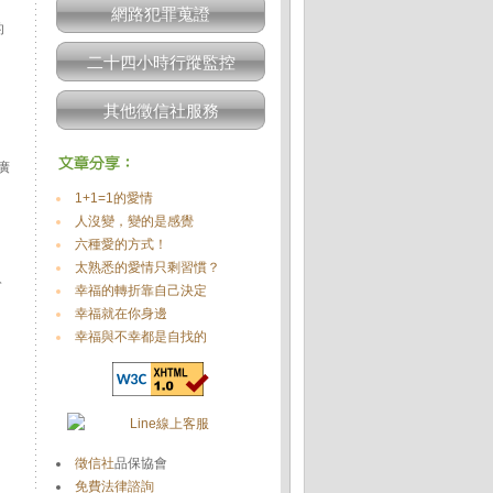
網路犯罪蒐證
的
二十四小時行蹤監控
，
其他徵信社服務
廣
1+1=1的愛情
人沒變，變的是感覺
六種愛的方式！
太熟悉的愛情只剩習慣？
公
幸福的轉折靠自己決定
幸福就在你身邊
幸福與不幸都是自找的
徵信社
品保協會
免費法律諮詢