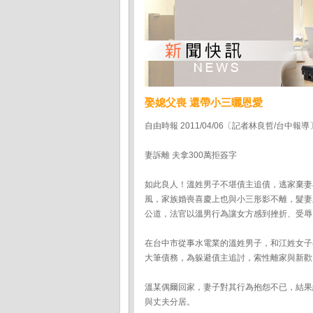
娶媳父喪 還帶小三曬恩愛
自由時報 2011/04/06〔記者林良哲/台中報導
妻訴離 夫拿300萬拒簽字
如此良人！溫姓男子不堪債主追債，逃家棄妻
風，家族婚喪喜慶上也與小三形影不離，髮妻
公道，法官以溫男行為讓女方感到挫折、受辱
在台中市從事水電業的溫姓男子，和江姓女子
大筆債務，為躲避債主追討，索性離家與新歡
溫某偶爾回家，妻子對其行為抱怨不已，結果
與丈夫分居。