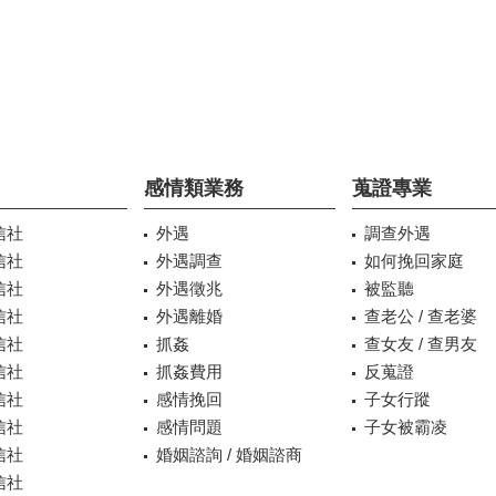
感情類業務
蒐證專業
信社
外遇
調查外遇
信社
外遇調查
如何挽回家庭
信社
外遇徵兆
被監聽
信社
外遇離婚
查老公 / 查老婆
信社
抓姦
查女友 / 查男友
信社
抓姦費用
反蒐證
信社
感情挽回
子女行蹤
信社
感情問題
子女被霸凌
信社
婚姻諮詢 / 婚姻諮商
信社