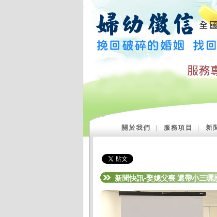
關於我們
｜
服務項目
｜
新
新聞快訊-娶媳父喪 還帶小三曬