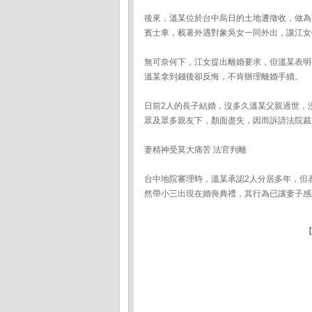
後來，溫某位於台中烏日的土地遭徵收，做為
賓士車，載著外遇對象吳女一同外出，讓江女
無可奈何下，江女提出離婚要求，但溫某表明要
溫某拿到錢後卻反悔，不肯辦理離婚手續。
日前2人的長子結婚，沒多久溫某父親過世，
眾及眾多親友下，顏面盡失，因而訴請法院裁
妻精神受莫大痛苦 法官判離
台中地院審理時，溫某承認2人分居多年，但
然帶小三出現在婚喪典禮，其行為已讓妻子感