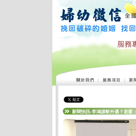
關於我們
｜
服務項目
｜
新
新聞快訊-李鴻源斬外遇？老婆