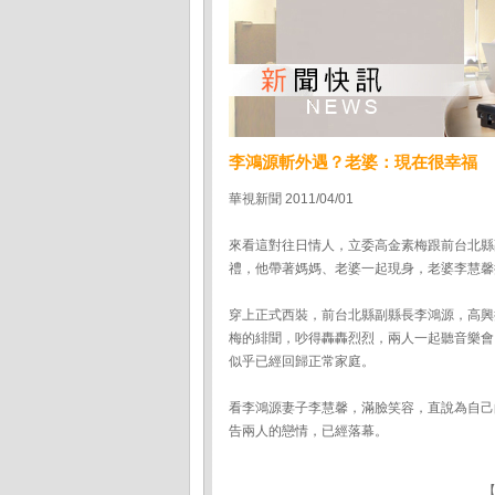
李鴻源斬外遇？老婆：現在很幸福
華視新聞 2011/04/01
來看這對往日情人，立委高金素梅跟前台北縣
禮，他帶著媽媽、老婆一起現身，老婆李慧馨
穿上正式西裝，前台北縣副縣長李鴻源，高興
梅的緋聞，吵得轟轟烈烈，兩人一起聽音樂會
似乎已經回歸正常家庭。
看李鴻源妻子李慧馨，滿臉笑容，直說為自己
告兩人的戀情，已經落幕。