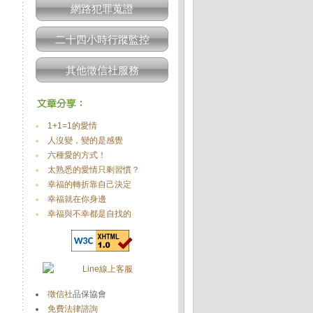
網路犯罪蒐證
二十四小時行蹤監控
其他徵信社服務
1+1=1的愛情
人沒變，變的是感覺
六種愛的方式！
太熟悉的愛情只剩習慣？
幸福的轉折靠自己決定
幸福就在你身邊
幸福與不幸都是自找的
徵信社
品保協會
免費法律諮詢