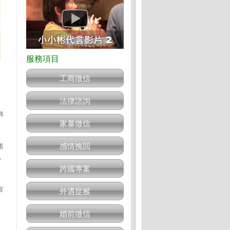
工商徵信
法律諮詢
典
家暴徵信
感情挽回
素
，
跨國專案
宣
外遇捉猴
婚前徵信