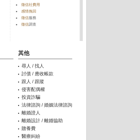
徵信社費用
感情挽回
徵信
服務
徵信
調查
其他
尋人 / 找人
討債 / 應收帳款
跟人 / 跟蹤
侵害配偶權
投資詐騙
法律諮詢 / 婚姻法律諮詢
離婚證人
離婚設計 / 離婚協助
贍養費
醫療糾紛