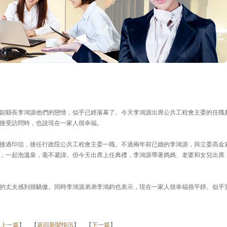
副縣長李鴻源他們的戀情，似乎已經落幕了。今天李鴻源出席公共工程會主委的任職
接受訪問時，也說現在一家人很幸福。
接過印信，接任行政院公共工程會主委一職。不過兩年前已婚的李鴻源，與立委高金
，一起泡溫泉，毫不避諱。但今天出席上任典禮，李鴻源帶著媽媽、老婆和女兒出席
的丈夫感到很驕傲。同時李鴻源弟弟李鴻鈞也表示，現在一家人很幸福很平靜。似乎
【
上一篇
】 【
返回新聞快訊
】 【
下一篇
】