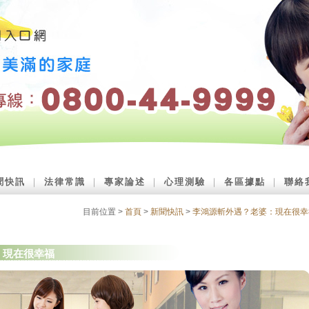
聞快訊
｜
法律常識
｜
專家論述
｜
心理測驗
｜
各區據點
｜
聯絡
目前位置 >
首頁
>
新聞快訊
>
李鴻源斬外遇？老婆：現在很幸
：現在很幸福