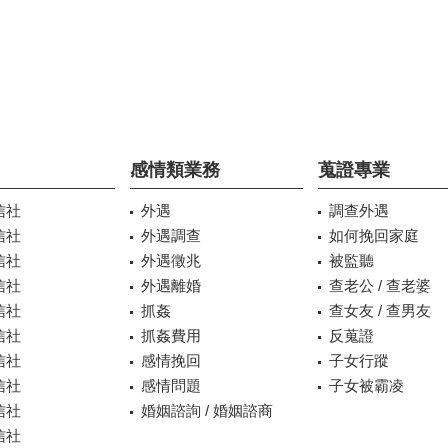
感情類業務
蒐證專業
信社
外遇
調查外遇
信社
外遇調查
如何挽回家庭
信社
外遇徵兆
被監聽
信社
外遇離婚
查老公 / 查老婆
信社
抓姦
查女友 / 查男友
信社
抓姦費用
反蒐證
信社
感情挽回
子女行蹤
信社
感情問題
子女被霸凌
信社
婚姻諮詢 / 婚姻諮商
信社