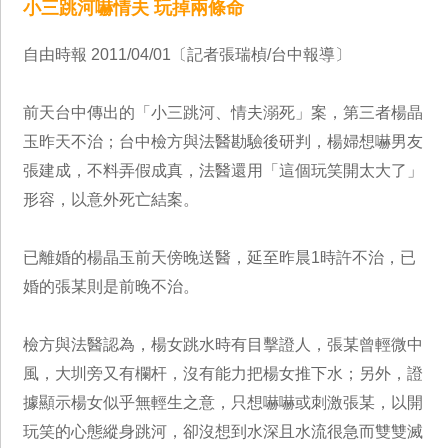
小三跳河嚇情夫 玩掉兩條命
自由時報 2011/04/01〔記者張瑞楨/台中報導〕
前天台中傳出的「小三跳河、情夫溺死」案，第三者楊晶
玉昨天不治；台中檢方與法醫勘驗後研判，楊婦想嚇男友
張建成，不料弄假成真，法醫還用「這個玩笑開太大了」
形容，以意外死亡結案。
已離婚的楊晶玉前天傍晚送醫，延至昨晨1時許不治，已
婚的張某則是前晚不治。
檢方與法醫認為，楊女跳水時有目擊證人，張某曾輕微中
風，大圳旁又有欄杆，沒有能力把楊女推下水；另外，證
據顯示楊女似乎無輕生之意，只想嚇嚇或刺激張某，以開
玩笑的心態縱身跳河，卻沒想到水深且水流很急而雙雙滅