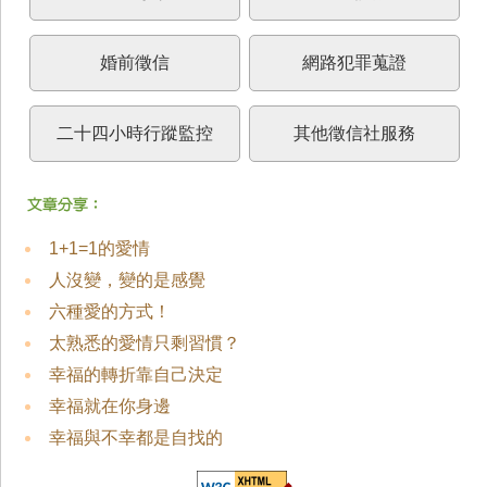
婚前徵信
網路犯罪蒐證
二十四小時行蹤監控
其他徵信社服務
1+1=1的愛情
人沒變，變的是感覺
六種愛的方式！
太熟悉的愛情只剩習慣？
幸福的轉折靠自己決定
幸福就在你身邊
幸福與不幸都是自找的