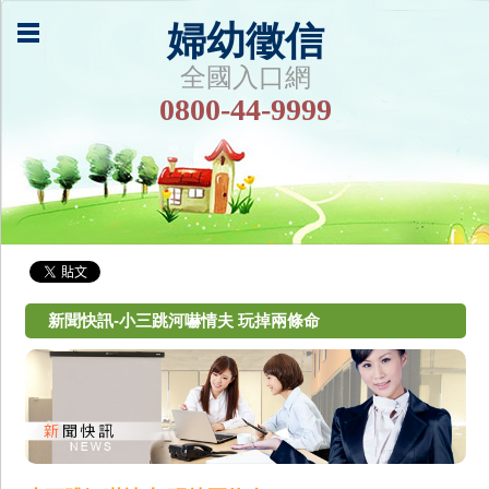
婦幼徵信
全國入口網
0800-44-9999
新聞快訊-小三跳河嚇情夫 玩掉兩條命