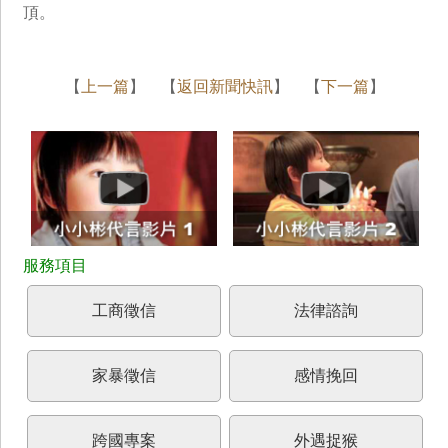
頂。
【
上一篇
】 【
返回新聞快訊
】 【
下一篇
】
工商徵信
法律諮詢
家暴徵信
感情挽回
跨國專案
外遇捉猴