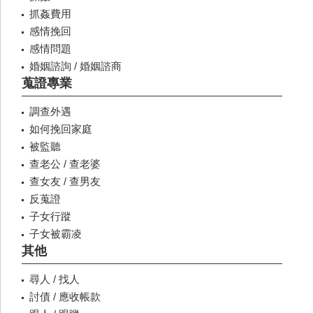
抓姦費用
感情挽回
感情問題
婚姻諮詢 / 婚姻諮商
蒐證專業
調查外遇
如何挽回家庭
被監聽
查老公 / 查老婆
查女友 / 查男友
反蒐證
子女行蹤
子女被霸凌
其他
尋人 / 找人
討債 / 應收帳款