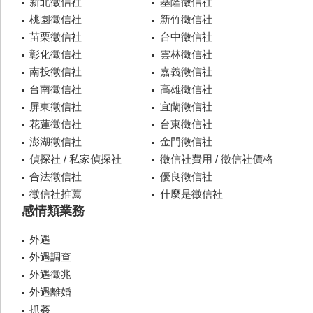
新北徵信社
基隆徵信社
桃園徵信社
新竹徵信社
苗栗徵信社
台中徵信社
彰化徵信社
雲林徵信社
南投徵信社
嘉義徵信社
台南徵信社
高雄徵信社
屏東徵信社
宜蘭徵信社
花蓮徵信社
台東徵信社
澎湖徵信社
金門徵信社
偵探社 / 私家偵探社
徵信社費用 / 徵信社價格
合法徵信社
優良徵信社
徵信社推薦
什麼是徵信社
感情類業務
外遇
外遇調查
外遇徵兆
外遇離婚
抓姦