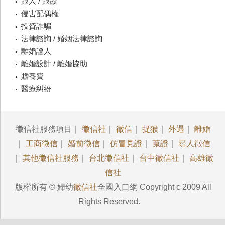
跟人 / 跟蹤
侵害配偶權
投資詐騙
法律諮詢 / 婚姻法律諮詢
離婚證人
離婚設計 / 離婚協助
贍養費
醫療糾紛
徵信社服務項目｜
徵信社
｜
徵信
｜
捉猴
｜
外遇
｜
離婚
｜
工商徵信
｜
婚前徵信
｜
仿冒見證
｜
蒐證
｜
尋人徵信
｜
其他徵信社服務
｜
台北徵信社
｜
台中徵信社
｜
高雄徵
信社
版權所有 © 婦幼
徵信社
全國入口網 Copyright c 2009 All
Rights Reserved.