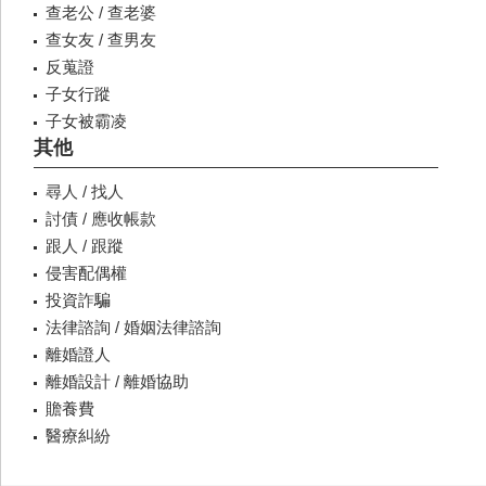
查老公 / 查老婆
查女友 / 查男友
反蒐證
子女行蹤
子女被霸凌
其他
尋人 / 找人
討債 / 應收帳款
跟人 / 跟蹤
侵害配偶權
投資詐騙
法律諮詢 / 婚姻法律諮詢
離婚證人
離婚設計 / 離婚協助
贍養費
醫療糾紛