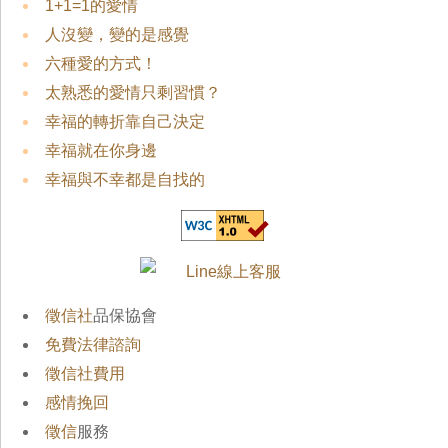
1+1=1的愛情
人沒變，變的是感覺
六種愛的方式！
太熟悉的愛情只剩習慣？
幸福的轉折靠自己決定
幸福就在你身邊
幸福與不幸都是自找的
徵信社
品保協會
免費法律諮詢
徵信社費用
感情挽回
徵信
服務