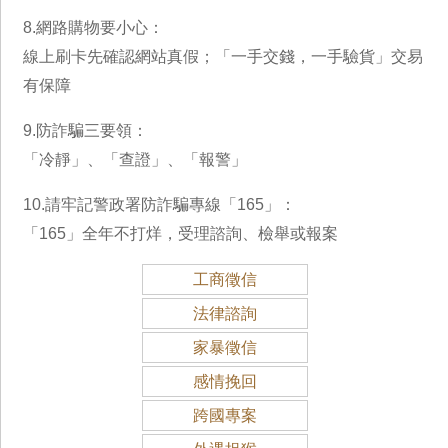
8.網路購物要小心：
線上刷卡先確認網站真假；「一手交錢，一手驗貨」交易
有保障
9.防詐騙三要領：
「冷靜」、「查證」、「報警」
10.請牢記警政署防詐騙專線「165」：
「165」全年不打烊，受理諮詢、檢舉或報案
工商徵信
法律諮詢
家暴徵信
感情挽回
跨國專案