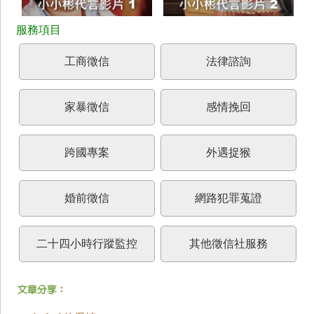
工商徵信
法律諮詢
家暴徵信
感情挽回
跨國專案
外遇捉猴
婚前徵信
網路犯罪蒐證
二十四小時行蹤監控
其他徵信社服務