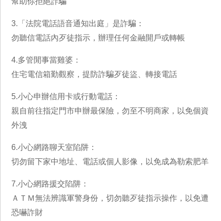
幫助你拒絕詐騙
3.「法院電話語音通知出庭」是詐騙：
勿聽信電話內歹徒指示，辦理任何金融開戶或轉帳
4.多管閒事當雞婆：
住宅電信箱勤觀察，提防詐騙歹徒盜、轉接電話
5.小心申辦信用卡或行動電話：
親自前往指定門市申辦最保險，勿至不明商家，以免個資
外洩
6.小心網路聊天室陷阱：
切勿留下家中地址、電話或個人影像，以免成為勒索肥羊
7.小心網路援交陷阱：
ＡＴＭ無法辨識軍警身份，切勿聽歹徒指示操作，以免遭
恐嚇詐財