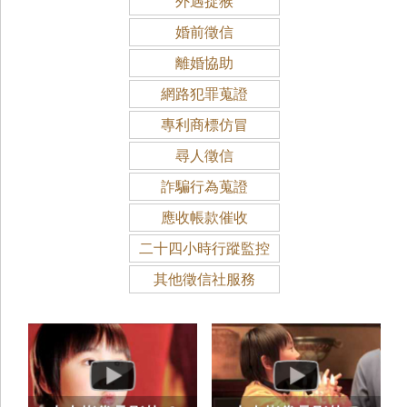
外遇捉猴
婚前徵信
離婚協助
網路犯罪蒐證
專利商標仿冒
尋人徵信
詐騙行為蒐證
應收帳款催收
二十四小時行蹤監控
其他徵信社服務