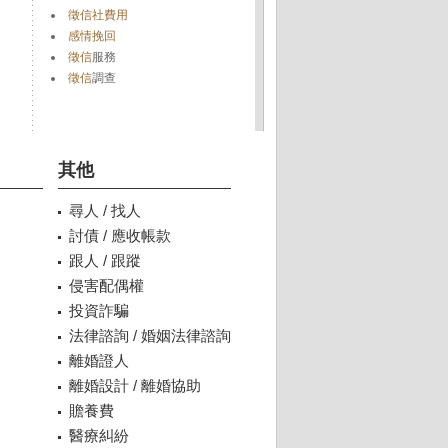
徵信社費用
感情挽回
徵信
服務
徵信
調查
其他
尋人 / 找人
討債 / 應收帳款
跟人 / 跟蹤
侵害配偶權
投資詐騙
法律諮詢 / 婚姻法律諮詢
離婚證人
離婚設計 / 離婚協助
贍養費
醫療糾紛