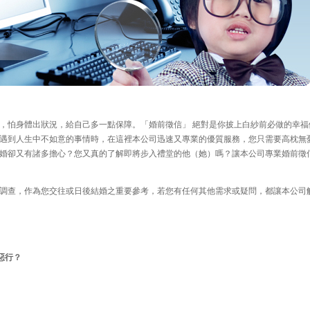
，怕身體出狀況，給自己多一點保障。「婚前徵信」 絕對是你披上白紗前必做的幸福
遇到人生中不如意的事情時，在這裡本公司迅速又專業的優質服務，您只需要高枕無
婚卻又有諸多擔心？您又真的了解即將步入禮堂的他（她）嗎？讓本公司專業婚前徵
調查，作為您交往或日後結婚之重要參考，若您有任何其他需求或疑問，都讓本公司
之惡行？