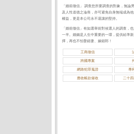
「婚前徵信」 調查您所要調查的對象，無論
及人性道德之淪喪，亦可避免自身無端成為他
權益，更是本公司永不退讓的堅持。
「婚前徵信」有如選舉前對候選人的調查，也
一半。婚姻是人生中重要的一環，提供給準新
擇，再也不怕娶錯妻、嫁錯郎！
工商徵信
跨國專案
網路犯罪蒐證
專
應收帳款催收
二十四