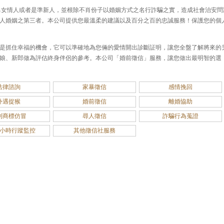
男女情人或者是準新人，並根除不肖份子以婚姻方式之名行詐騙之實，造成社會治安問
人婚姻之第三者。本公司提供您最溫柔的建議以及百分之百的忠誠服務！保護您的個
是抓住幸福的機會，它可以準確地為您倆的愛情開出診斷証明，讓您全盤了解將來的
娘、新郎做為評估終身伴侶的參考。本公司「婚前徵信」服務，讓您做出最明智的選
法律諮詢
家暴徵信
感情挽回
外遇捉猴
婚前徵信
離婚協助
利商標仿冒
尋人徵信
詐騙行為蒐證
小時行蹤監控
其他徵信社服務