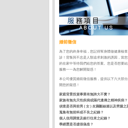
婚前徵信
為了您的終身幸福，您記得幫身體做健康檢查
診！背叛與不忠是人類追求刺激的誘因，當您
的在家中等待我們給您的答案。您是否想要結
服務一一為您解開疑惑！
本公司優質婚前徵信服務，提供以下六大部分
開您的疑惑！
家庭背景投資事業有無誇大不實？
家族有無先天性疾病或隔代遺傳之精神疾病？
偵查是否與前男 ( 女 ) 友藕斷絲連以及劈腿
蒐集有無前科或不良之紀錄？
個人信用調查及銀行往來之紀錄？
學經歷是否虛假偽造？