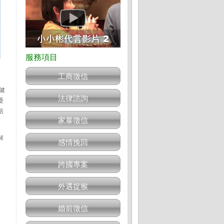
工商徵信
健
法律諮詢
憂
信
家暴徵信
解
感情挽回
跨國專案
外遇捉猴
婚前徵信