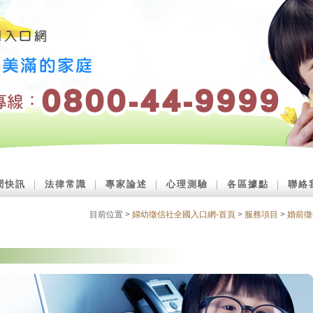
聞快訊
｜
法律常識
｜
專家論述
｜
心理測驗
｜
各區據點
｜
聯絡
目前位置 >
婦幼徵信社全國入口網-首頁
>
服務項目
>
婚前徵