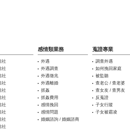
感情類業務
蒐證專業
信社
外遇
調查外遇
信社
外遇調查
如何挽回家庭
信社
外遇徵兆
被監聽
信社
外遇離婚
查老公 / 查老婆
信社
抓姦
查女友 / 查男友
信社
抓姦費用
反蒐證
信社
感情挽回
子女行蹤
信社
感情問題
子女被霸凌
信社
婚姻諮詢 / 婚姻諮商
信社