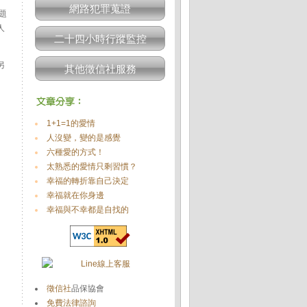
網路犯罪蒐證
題
人
二十四小時行蹤監控
另
其他徵信社服務
1+1=1的愛情
人沒變，變的是感覺
六種愛的方式！
太熟悉的愛情只剩習慣？
幸福的轉折靠自己決定
幸福就在你身邊
幸福與不幸都是自找的
徵信社
品保協會
免費法律諮詢