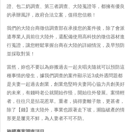
證、包二奶調查、第三者調查、大陸蒐證等，都擁有優良
的承辦風評，政府合法立案，值得您信賴！
我們的大陸台商徵信調查部在承接您的案件後，除了會派
遣專業人員前往大陸外，還配備使用高科技的徵信器材進
行蒐證，讓您輕鬆掌握台商在大陸的詳細情況，及早預防
並採取對策！
當然，妳也不要以為妳搬過去一起夫唱夫隨就可以預防這
種事情的發生，據我們調查的案件顯示近3成外遇問題都
是夫妻一起過去創業，創業危堅時夫妻同心協力共創美好
的未來，有錢時老公就開始作怪，開始往外發展。案情輕
者，往往只是拈花惹草。重者，搞得妻離子散，更甚者，
除了【錢】進大陸外，事業也跟著走下坡，瀕臨破產的情
形更是屢見不鮮，為人妻者不可不防。
跨國專案調查項目