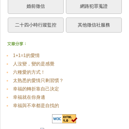
婚前徵信
網路犯罪蒐證
二十四小時行蹤監控
其他徵信社服務
1+1=1的愛情
人沒變，變的是感覺
六種愛的方式！
太熟悉的愛情只剩習慣？
幸福的轉折靠自己決定
幸福就在你身邊
幸福與不幸都是自找的