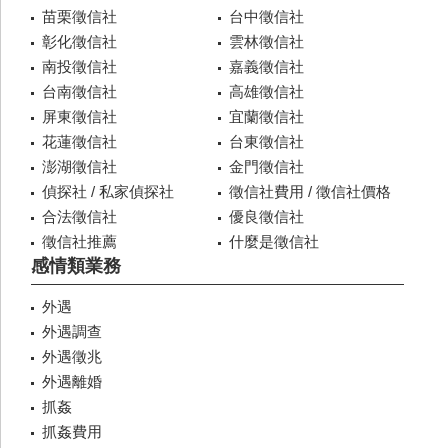
苗栗徵信社
台中徵信社
彰化徵信社
雲林徵信社
南投徵信社
嘉義徵信社
台南徵信社
高雄徵信社
屏東徵信社
宜蘭徵信社
花蓮徵信社
台東徵信社
澎湖徵信社
金門徵信社
偵探社 / 私家偵探社
徵信社費用 / 徵信社價格
合法徵信社
優良徵信社
徵信社推薦
什麼是徵信社
感情類業務
外遇
外遇調查
外遇徵兆
外遇離婚
抓姦
抓姦費用