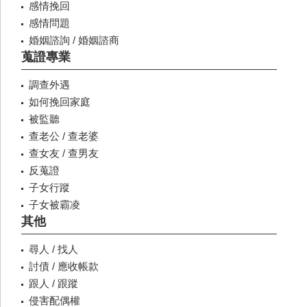
感情挽回
感情問題
婚姻諮詢 / 婚姻諮商
蒐證專業
調查外遇
如何挽回家庭
被監聽
查老公 / 查老婆
查女友 / 查男友
反蒐證
子女行蹤
子女被霸凌
其他
尋人 / 找人
討債 / 應收帳款
跟人 / 跟蹤
侵害配偶權