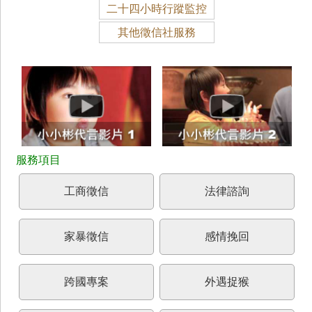
二十四小時行蹤監控
其他徵信社服務
工商徵信
法律諮詢
家暴徵信
感情挽回
跨國專案
外遇捉猴