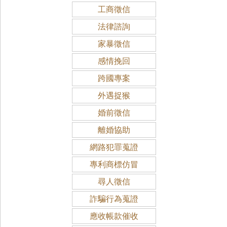
工商徵信
法律諮詢
家暴徵信
感情挽回
跨國專案
外遇捉猴
婚前徵信
離婚協助
網路犯罪蒐證
專利商標仿冒
尋人徵信
詐騙行為蒐證
應收帳款催收