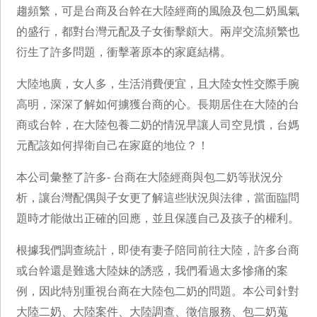
趨頻繁，可是台商及台幹在大陸經商的風險及包二奶風氣
的盛行，都對台灣元配及子女衝擊頗大。兩岸交流頻繁也
衍生了許多問題，衝擊著原本的家庭結構。
大陸地廣，女人多，生活消費便宜，且大陸女性交際手腕
高明，深深了解如何擄獲台商的心。長期居住在大陸的台
商或台幹，在大陸包養二奶的情況早讓人司空見慣，台媽
元配該如何捍衛自己在家庭的地位？！
本公司彙整了許多- 台商在大陸經商與包二奶等狀況分
析，讓台灣配偶與子女更了解這些狀況與法律，當面臨問
題時才能做出正確的回應，並且保護自己及孩子的權利。
根據我們調查統計，即使有妻子陪同前往大陸，許多台商
或台幹還是難逃大陸妹的誘惑，我們看過太多慘痛的案
例，因此特別重視台商在大陸包二奶的問題。本公司針對
大陸二奶、大陸案件、大陸調查、徵信服務、包二奶蒐