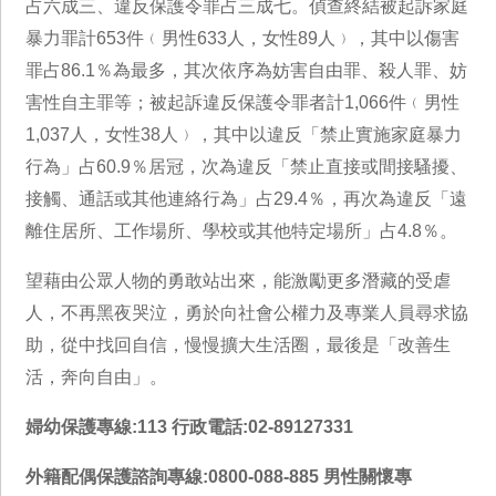
占六成三、違反保護令罪占三成七。偵查終結被起訴家庭
暴力罪計653件﹙男性633人，女性89人﹚，其中以傷害
罪占86.1％為最多，其次依序為妨害自由罪、殺人罪、妨
害性自主罪等；被起訴違反保護令罪者計1,066件﹙男性
1,037人，女性38人﹚，其中以違反「禁止實施家庭暴力
行為」占60.9％居冠，次為違反「禁止直接或間接騷擾、
接觸、通話或其他連絡行為」占29.4％，再次為違反「遠
離住居所、工作場所、學校或其他特定場所」占4.8％。
望藉由公眾人物的勇敢站出來，能激勵更多潛藏的受虐
人，不再黑夜哭泣，勇於向社會公權力及專業人員尋求協
助，從中找回自信，慢慢擴大生活圈，最後是「改善生
活，奔向自由」。
婦幼保護專線:113 行政電話:02-89127331
外籍配偶保護諮詢專線:0800-088-885 男性關懷專