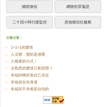
婚前徵信
網路犯罪蒐證
二十四小時行蹤監控
其他徵信社服務
1+1=1的愛情
人沒變，變的是感覺
六種愛的方式！
太熟悉的愛情只剩習慣？
幸福的轉折靠自己決定
幸福就在你身邊
幸福與不幸都是自找的