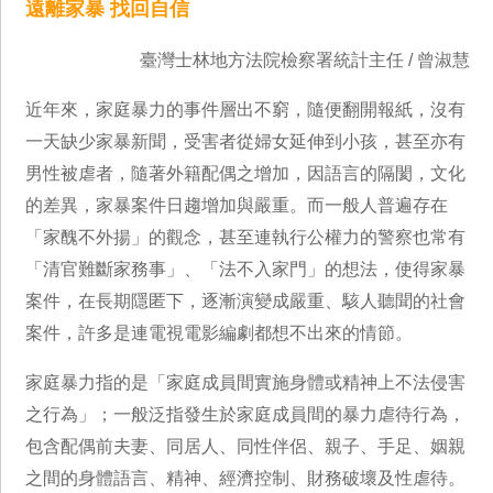
遠離家暴 找回自信
臺灣士林地方法院檢察署統計主任 / 曾淑慧
近年來，家庭暴力的事件層出不窮，隨便翻開報紙，沒有
一天缺少家暴新聞，受害者從婦女延伸到小孩，甚至亦有
男性被虐者，隨著外籍配偶之增加，因語言的隔閡，文化
的差異，家暴案件日趨增加與嚴重。而一般人普遍存在
「家醜不外揚」的觀念，甚至連執行公權力的警察也常有
「清官難斷家務事」、「法不入家門」的想法，使得家暴
案件，在長期隱匿下，逐漸演變成嚴重、駭人聽聞的社會
案件，許多是連電視電影編劇都想不出來的情節。
家庭暴力指的是「家庭成員間實施身體或精神上不法侵害
之行為」；一般泛指發生於家庭成員間的暴力虐待行為，
包含配偶前夫妻、同居人、同性伴侶、親子、手足、姻親
之間的身體語言、精神、經濟控制、財務破壞及性虐待。