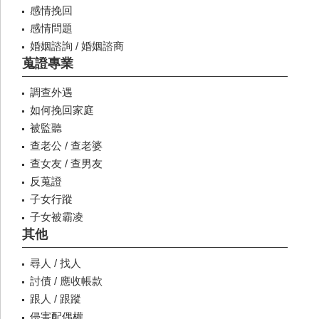
感情挽回
感情問題
婚姻諮詢 / 婚姻諮商
蒐證專業
調查外遇
如何挽回家庭
被監聽
查老公 / 查老婆
查女友 / 查男友
反蒐證
子女行蹤
子女被霸凌
其他
尋人 / 找人
討債 / 應收帳款
跟人 / 跟蹤
侵害配偶權