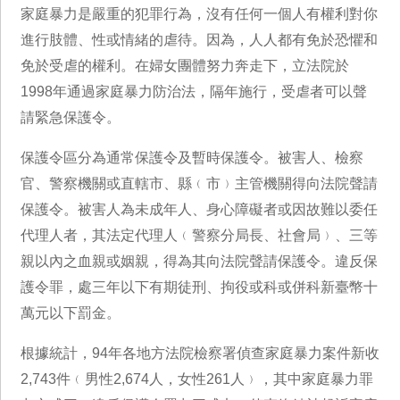
家庭暴力是嚴重的犯罪行為，沒有任何一個人有權利對你
進行肢體、性或情緒的虐待。因為，人人都有免於恐懼和
免於受虐的權利。在婦女團體努力奔走下，立法院於
1998年通過家庭暴力防治法，隔年施行，受虐者可以聲
請緊急保護令。
保護令區分為通常保護令及暫時保護令。被害人、檢察
官、警察機關或直轄市、縣﹙市﹚主管機關得向法院聲請
保護令。被害人為未成年人、身心障礙者或因故難以委任
代理人者，其法定代理人﹙警察分局長、社會局﹚、三等
親以內之血親或姻親，得為其向法院聲請保護令。違反保
護令罪，處三年以下有期徒刑、拘役或科或併科新臺幣十
萬元以下罰金。
根據統計，94年各地方法院檢察署偵查家庭暴力案件新收
2,743件﹙男性2,674人，女性261人﹚，其中家庭暴力罪