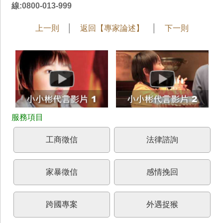
線:0800-013-999
上一則
│
返回【專家論述】
│
下一則
工商徵信
法律諮詢
家暴徵信
感情挽回
跨國專案
外遇捉猴