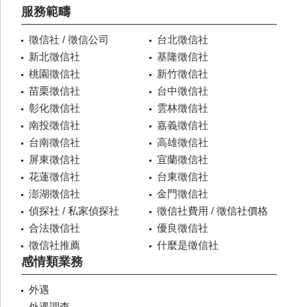
服務範疇
徵信社 / 徵信公司
台北徵信社
新北徵信社
基隆徵信社
桃園徵信社
新竹徵信社
苗栗徵信社
台中徵信社
彰化徵信社
雲林徵信社
南投徵信社
嘉義徵信社
台南徵信社
高雄徵信社
屏東徵信社
宜蘭徵信社
花蓮徵信社
台東徵信社
澎湖徵信社
金門徵信社
偵探社 / 私家偵探社
徵信社費用 / 徵信社價格
合法徵信社
優良徵信社
徵信社推薦
什麼是徵信社
感情類業務
外遇
外遇調查