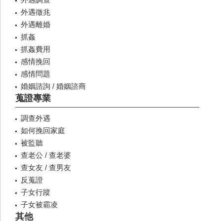
外遇徵兆
外遇離婚
抓姦
抓姦費用
感情挽回
感情問題
婚姻諮詢 / 婚姻諮商
蒐證專業
調查外遇
如何挽回家庭
被監聽
查老公 / 查老婆
查女友 / 查男友
反蒐證
子女行蹤
子女被霸凌
其他