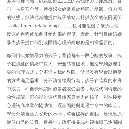
落等種種情緒，以及面對生活上的其他壓力，如經濟、官
司、人身安全等，使得婦女經常處於煩躁、憂鬱、無力感
的狀態，無法適當地提供孩子情緒支持與安全的依附關係
（attachment relationship），，也可能阻礙了孩子心理
復原的過程或加劇其受創傷的程度。因此，針對目睹婚姻
暴力孩子提供個別或團體心理諮商服務是相當需要的。
每個目睹婚姻暴力的孩子，背後都有一段心酸的故事，孩
子在混亂的情緒中長大，安全感被破壞，無法學到處理衝
突的合理方式，分不清人我的界限。父母沒有學會以適當
的方式滿足需求，分不清情緒與行為，孩子在這樣的家庭
中成長，不自覺地認同施暴者或受虐者，形成代間傳遞的
惡性循環。衷心期盼這些目睹家庭暴力的孩子，能在接受
心理諮商專業的協助後，逐漸面對與走過生命中的幽暗，
學會分清自己與父母的不同，整合破碎的自我，展現出原
屬於自己的笑容。近幾年，政府機關或社福機構已逐漸關