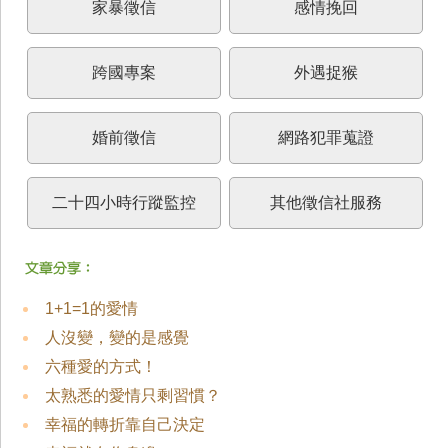
家暴徵信
感情挽回
跨國專案
外遇捉猴
婚前徵信
網路犯罪蒐證
二十四小時行蹤監控
其他徵信社服務
1+1=1的愛情
人沒變，變的是感覺
六種愛的方式！
太熟悉的愛情只剩習慣？
幸福的轉折靠自己決定