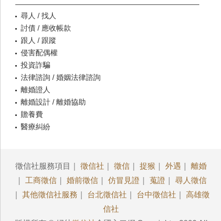
尋人 / 找人
討債 / 應收帳款
跟人 / 跟蹤
侵害配偶權
投資詐騙
法律諮詢 / 婚姻法律諮詢
離婚證人
離婚設計 / 離婚協助
贍養費
醫療糾紛
徵信社服務項目｜
徵信社
｜
徵信
｜
捉猴
｜
外遇
｜
離婚
｜
工商徵信
｜
婚前徵信
｜
仿冒見證
｜
蒐證
｜
尋人徵信
｜
其他徵信社服務
｜
台北徵信社
｜
台中徵信社
｜
高雄徵
信社