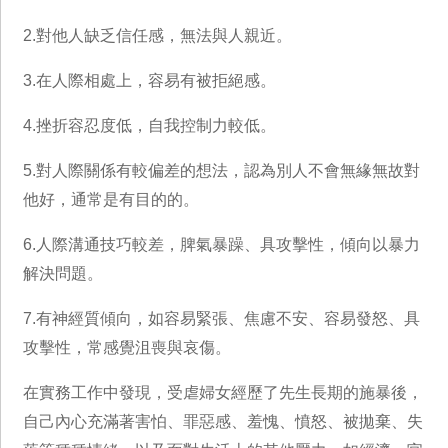
2.對他人缺乏信任感，無法與人親近。
3.在人際相處上，容易有被拒絕感。
4.挫折容忍度低，自我控制力較低。
5.對人際關係有較偏差的想法，認為別人不會無緣無故對
他好，通常是有目的的。
6.人際溝通技巧較差，脾氣暴躁、具攻擊性，傾向以暴力
解決問題。
7.有神經質傾向，如容易緊張、焦慮不安、容易發怒、具
攻擊性，常感覺沮喪與哀傷。
在實務工作中發現，受虐婦女經歷了先生長期的施暴後，
自己內心充滿著害怕、罪惡感、羞愧、憤怒、被拋棄、失