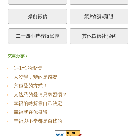
婚前徵信
網路犯罪蒐證
二十四小時行蹤監控
其他徵信社服務
1+1=1的愛情
人沒變，變的是感覺
六種愛的方式！
太熟悉的愛情只剩習慣？
幸福的轉折靠自己決定
幸福就在你身邊
幸福與不幸都是自找的