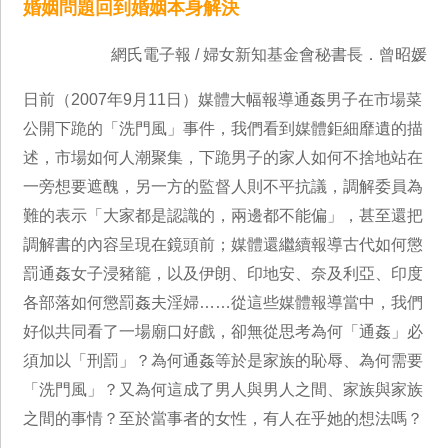
婚姻問題回到婚姻本身解決
網氏電子報 / 婦女新知基金會秘書長．曾昭媛
日前（2007年9月11日）媒體大幅報導通姦男子在市場菜
公開下跪的「洗門風」事件，我們看到媒體鉅細靡遺的描
述，市場如何人潮聚集，下跪男子的家人如何不捨地站在
一旁想要遮醜，另一方的監督人則不平抗議，調解委員為
難的表示「大家都是認識的，兩邊都不能偏」，甚至還把
調解書的內容呈現在鏡頭前；媒體還繼續報導古代如何懲
罰通姦女子浸豬籠，以及伊朗、印地安、奈及利亞、印度
各部落如何懲罰姦夫淫婦……從這些媒體報導當中，我們
好似共同看了一場廟口好戲，卻無從思考為何「通姦」必
須加以「刑罰」？為何通姦等於是家族的恥辱、為何需要
「洗門風」？又為何這成了男人與男人之間、家族與家族
之間的事情？至於當事者的女性，有人在乎她的想法嗎？