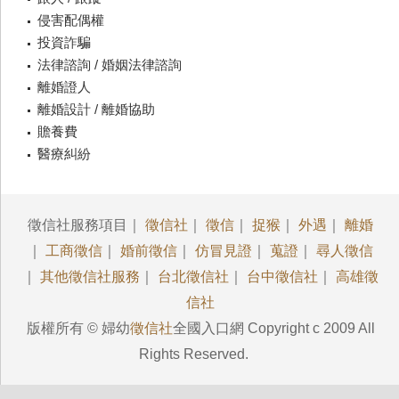
侵害配偶權
投資詐騙
法律諮詢 / 婚姻法律諮詢
離婚證人
離婚設計 / 離婚協助
贍養費
醫療糾紛
徵信社服務項目｜
徵信社
｜
徵信
｜
捉猴
｜
外遇
｜
離婚
｜
工商徵信
｜
婚前徵信
｜
仿冒見證
｜
蒐證
｜
尋人徵信
｜
其他徵信社服務
｜
台北徵信社
｜
台中徵信社
｜
高雄徵
信社
版權所有 © 婦幼
徵信社
全國入口網 Copyright c 2009 All
Rights Reserved.