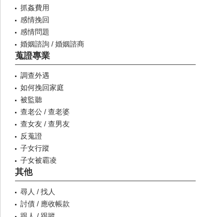
抓姦費用
感情挽回
感情問題
婚姻諮詢 / 婚姻諮商
蒐證專業
調查外遇
如何挽回家庭
被監聽
查老公 / 查老婆
查女友 / 查男友
反蒐證
子女行蹤
子女被霸凌
其他
尋人 / 找人
討債 / 應收帳款
跟人 / 跟蹤