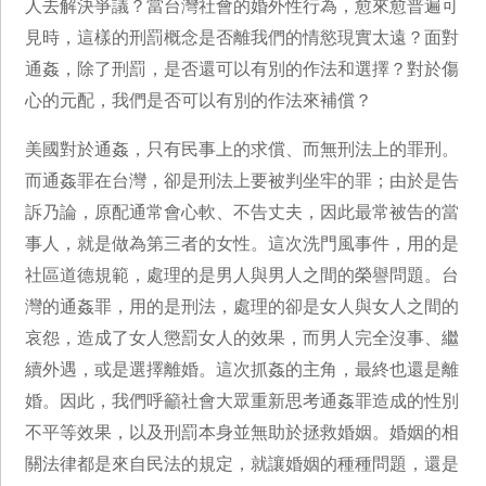
人去解決爭議？當台灣社會的婚外性行為，愈來愈普遍可
見時，這樣的刑罰概念是否離我們的情慾現實太遠？面對
通姦，除了刑罰，是否還可以有別的作法和選擇？對於傷
心的元配，我們是否可以有別的作法來補償？
美國對於通姦，只有民事上的求償、而無刑法上的罪刑。
而通姦罪在台灣，卻是刑法上要被判坐牢的罪；由於是告
訴乃論，原配通常會心軟、不告丈夫，因此最常被告的當
事人，就是做為第三者的女性。這次洗門風事件，用的是
社區道德規範，處理的是男人與男人之間的榮譽問題。台
灣的通姦罪，用的是刑法，處理的卻是女人與女人之間的
哀怨，造成了女人懲罰女人的效果，而男人完全沒事、繼
續外遇，或是選擇離婚。這次抓姦的主角，最終也還是離
婚。因此，我們呼籲社會大眾重新思考通姦罪造成的性別
不平等效果，以及刑罰本身並無助於拯救婚姻。婚姻的相
關法律都是來自民法的規定，就讓婚姻的種種問題，還是