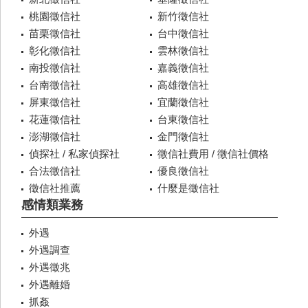
桃園徵信社
新竹徵信社
苗栗徵信社
台中徵信社
彰化徵信社
雲林徵信社
南投徵信社
嘉義徵信社
台南徵信社
高雄徵信社
屏東徵信社
宜蘭徵信社
花蓮徵信社
台東徵信社
澎湖徵信社
金門徵信社
偵探社 / 私家偵探社
徵信社費用 / 徵信社價格
合法徵信社
優良徵信社
徵信社推薦
什麼是徵信社
感情類業務
外遇
外遇調查
外遇徵兆
外遇離婚
抓姦