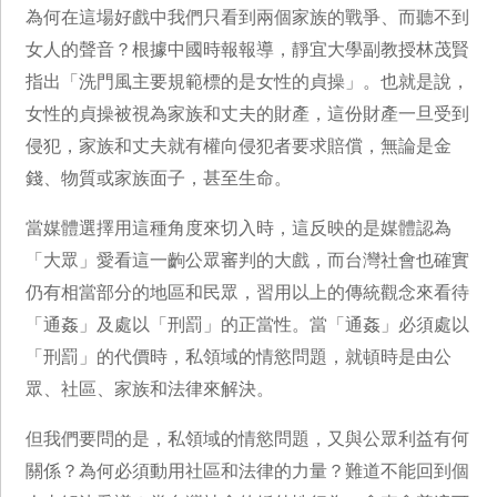
為何在這場好戲中我們只看到兩個家族的戰爭、而聽不到
女人的聲音？根據中國時報報導，靜宜大學副教授林茂賢
指出「洗門風主要規範標的是女性的貞操」。也就是說，
女性的貞操被視為家族和丈夫的財產，這份財產一旦受到
侵犯，家族和丈夫就有權向侵犯者要求賠償，無論是金
錢、物質或家族面子，甚至生命。
當媒體選擇用這種角度來切入時，這反映的是媒體認為
「大眾」愛看這一齣公眾審判的大戲，而台灣社會也確實
仍有相當部分的地區和民眾，習用以上的傳統觀念來看待
「通姦」及處以「刑罰」的正當性。當「通姦」必須處以
「刑罰」的代價時，私領域的情慾問題，就頓時是由公
眾、社區、家族和法律來解決。
但我們要問的是，私領域的情慾問題，又與公眾利益有何
關係？為何必須動用社區和法律的力量？難道不能回到個