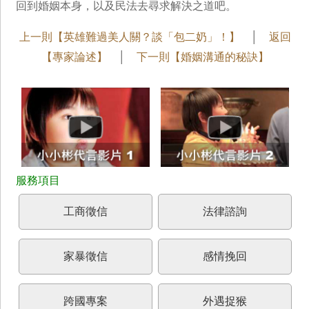
回到婚姻本身，以及民法去尋求解決之道吧。
上一則【英雄難過美人關？談「包二奶」！】
│
返回
【專家論述】
│
下一則【婚姻溝通的秘訣】
工商徵信
法律諮詢
家暴徵信
感情挽回
跨國專案
外遇捉猴