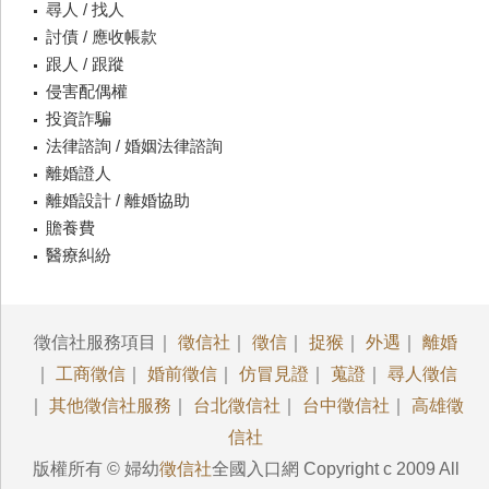
尋人 / 找人
討債 / 應收帳款
跟人 / 跟蹤
侵害配偶權
投資詐騙
法律諮詢 / 婚姻法律諮詢
離婚證人
離婚設計 / 離婚協助
贍養費
醫療糾紛
徵信社服務項目｜
徵信社
｜
徵信
｜
捉猴
｜
外遇
｜
離婚
｜
工商徵信
｜
婚前徵信
｜
仿冒見證
｜
蒐證
｜
尋人徵信
｜
其他徵信社服務
｜
台北徵信社
｜
台中徵信社
｜
高雄徵
信社
版權所有 © 婦幼
徵信社
全國入口網 Copyright c 2009 All