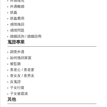
外遇徵兆
外遇離婚
抓姦
抓姦費用
感情挽回
感情問題
婚姻諮詢 / 婚姻諮商
蒐證專業
調查外遇
如何挽回家庭
被監聽
查老公 / 查老婆
查女友 / 查男友
反蒐證
子女行蹤
子女被霸凌
其他