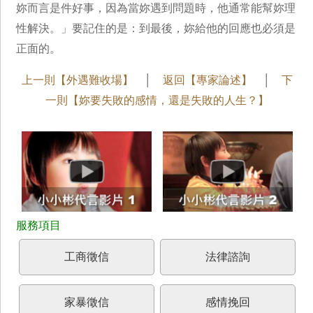
妳而言是件好事，因為當妳遇到問題時，他通常能幫妳理
性解決。」要記住的是：到最後，妳給他的回應也必須是
正面的。
上一則【外遇難收場】
│
返回【專家論述】
│
下
一則【妳要失敗的感情，還是失敗的人生？】
工商徵信
法律諮詢
家暴徵信
感情挽回