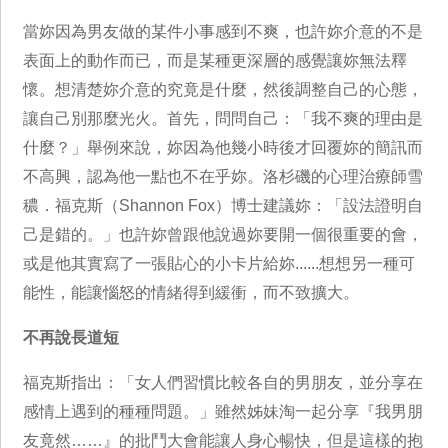
當妳因為男友做的某件小事感到不爽，也許妳介意的不是
表面上的動作而已，而是某種更深層的感覺讓妳無法釋
懷。想清楚妳介意的究竟是什麼，然後調整自己的心態，
讓自己別那麼光火。首先，問問自己：「我不爽的理由是
什麼？」舉例來說，妳因為他幾小時後才回覆妳的簡訊而
不高興，認為他一點也不在乎妳。洛杉磯的心理治療師雪
穠．福克斯（Shannon Fox）博士建議妳：「設法證明自
己是錯的。」也許妳曾跟他說過妳要開一個很重要的會，
或是他其實寫了一張貼心的小卡片給妳......想想另一種可
能性，能讓惱怒的情緒得到緩衝，而不致擴大。
不再說長道短
福克斯指出：「女人們習慣比較各自的男朋友，並分享在
感情上遇到的種種問題。」雖然姊妹淘一起分享『我男朋
友竟然……』的批鬥大會能讓人身心暢快，但是這樣的抱