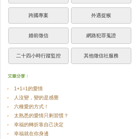
跨國專案
外遇捉猴
婚前徵信
網路犯罪蒐證
二十四小時行蹤監控
其他徵信社服務
1+1=1的愛情
人沒變，變的是感覺
六種愛的方式！
太熟悉的愛情只剩習慣？
幸福的轉折靠自己決定
幸福就在你身邊