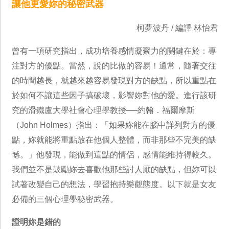
讓他更愛妳的秘密武器
柯夢波丹 / 編譯 林怡君
曾有一項研究指出，成功培養感情凝聚力的關鍵在於：專
注對方的優點。當然，說的比做的容易！通常，隨著交往
的時間越長，就越來越容易發現對方的缺點，所以重點在
於如何不讓這些因子搞破壞，影響妳對他的愛。進行該研
究的滑鐵盧大學社會心理學教授──約翰．福爾摩斯
（John Holmes）指出：「如果妳能在腦中詳列對方的優
點，妳就能將重點放在他個人整體，而非那些不完美的缺
憾。」他發現，能做到這點的情侶，感情能維持得較久。
我們並不是鼓勵妳去喜歡他那些討人厭的缺點，但妳可以
試著改變自己的想法，學習抱持樂觀態度。以下就是女友
必備的三個心理學秘密武器。
證明妳是錯的