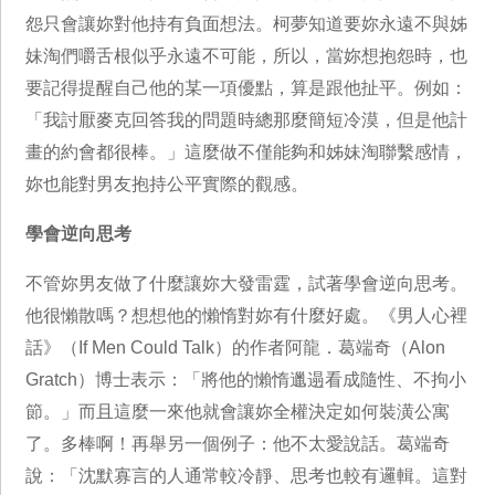
怨只會讓妳對他持有負面想法。柯夢知道要妳永遠不與姊
妹淘們嚼舌根似乎永遠不可能，所以，當妳想抱怨時，也
要記得提醒自己他的某一項優點，算是跟他扯平。例如：
「我討厭麥克回答我的問題時總那麼簡短冷漠，但是他計
畫的約會都很棒。」這麼做不僅能夠和姊妹淘聯繫感情，
妳也能對男友抱持公平實際的觀感。
學會逆向思考
不管妳男友做了什麼讓妳大發雷霆，試著學會逆向思考。
他很懶散嗎？想想他的懶惰對妳有什麼好處。《男人心裡
話》（If Men Could Talk）的作者阿龍．葛端奇（Alon
Gratch）博士表示：「將他的懶惰邋遢看成隨性、不拘小
節。」而且這麼一來他就會讓妳全權決定如何裝潢公寓
了。多棒啊！再舉另一個例子：他不太愛說話。葛端奇
說：「沈默寡言的人通常較冷靜、思考也較有邏輯。這對