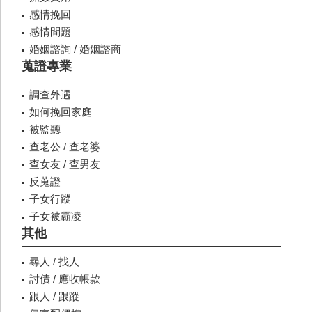
感情挽回
感情問題
婚姻諮詢 / 婚姻諮商
蒐證專業
調查外遇
如何挽回家庭
被監聽
查老公 / 查老婆
查女友 / 查男友
反蒐證
子女行蹤
子女被霸凌
其他
尋人 / 找人
討債 / 應收帳款
跟人 / 跟蹤