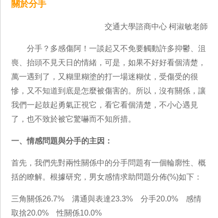
關於分手
交通大學諮商中心 柯淑敏老師
分手？多感傷阿！一談起又不免要觸動許多抑鬱、沮
喪、抬頭不見天日的情緒，可是，如果不好好看個清楚，
萬一遇到了，又糊里糊塗的打一場迷糊仗，受傷受的很
慘，又不知道到底是怎麼被傷害的。所以，沒有關係，讓
我們一起鼓起勇氣正視它，看它看個清楚，不小心遇見
了，也不致於被它驚嚇而不知所措。
一、情感問題與分手的主因：
首先，我們先對兩性關係中的分手問題有一個輪廓性、概
括的瞭解。根據研究，男女感情求助問題分佈(%)如下：
三角關係26.7% 溝通與表達23.3% 分手20.0% 感情
取捨20.0% 性關係10.0%