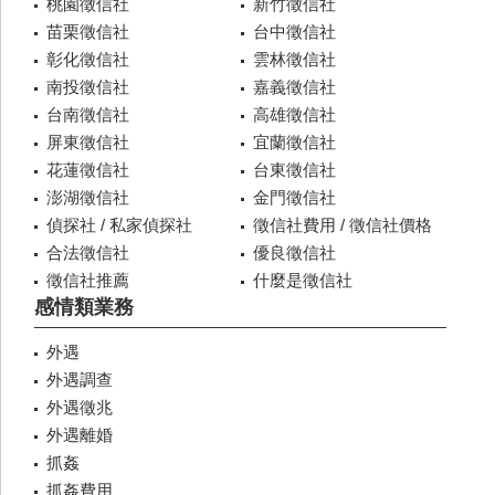
桃園徵信社
新竹徵信社
苗栗徵信社
台中徵信社
彰化徵信社
雲林徵信社
南投徵信社
嘉義徵信社
台南徵信社
高雄徵信社
屏東徵信社
宜蘭徵信社
花蓮徵信社
台東徵信社
澎湖徵信社
金門徵信社
偵探社 / 私家偵探社
徵信社費用 / 徵信社價格
合法徵信社
優良徵信社
徵信社推薦
什麼是徵信社
感情類業務
外遇
外遇調查
外遇徵兆
外遇離婚
抓姦
抓姦費用