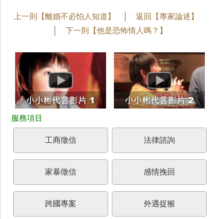
上一則【離婚不必怕人知道】
│
返回【專家論述】
│
下一則【他是恐怖情人嗎？】
工商徵信
法律諮詢
家暴徵信
感情挽回
跨國專案
外遇捉猴