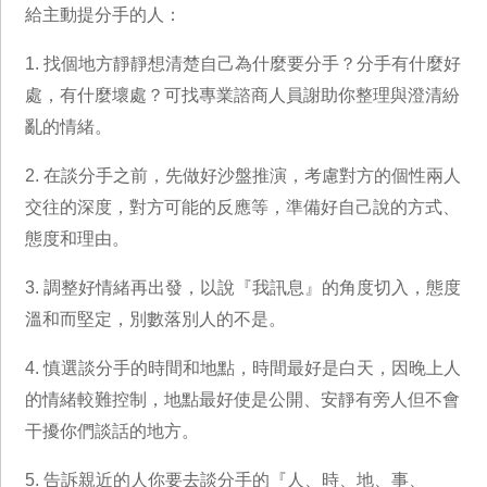
給主動提分手的人：
1. 找個地方靜靜想清楚自己為什麼要分手？分手有什麼好
處，有什麼壞處？可找專業諮商人員謝助你整理與澄清紛
亂的情緒。
2. 在談分手之前，先做好沙盤推演，考慮對方的個性兩人
交往的深度，對方可能的反應等，準備好自己說的方式、
態度和理由。
3. 調整好情緒再出發，以說『我訊息』的角度切入，態度
溫和而堅定，別數落別人的不是。
4. 慎選談分手的時間和地點，時間最好是白天，因晚上人
的情緒較難控制，地點最好使是公開、安靜有旁人但不會
干擾你們談話的地方。
5. 告訴親近的人你要去談分手的『人、時、地、事、