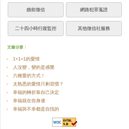
婚前徵信
網路犯罪蒐證
二十四小時行蹤監控
其他徵信社服務
1+1=1的愛情
人沒變，變的是感覺
六種愛的方式！
太熟悉的愛情只剩習慣？
幸福的轉折靠自己決定
幸福就在你身邊
幸福與不幸都是自找的