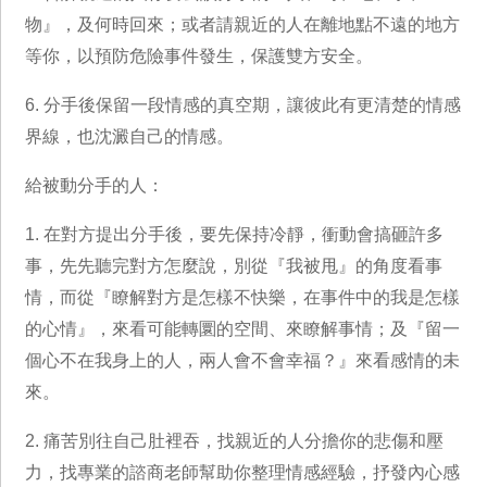
物』，及何時回來；或者請親近的人在離地點不遠的地方
等你，以預防危險事件發生，保護雙方安全。
6. 分手後保留一段情感的真空期，讓彼此有更清楚的情感
界線，也沈澱自己的情感。
給被動分手的人：
1. 在對方提出分手後，要先保持冷靜，衝動會搞砸許多
事，先先聽完對方怎麼說，別從『我被甩』的角度看事
情，而從『瞭解對方是怎樣不快樂，在事件中的我是怎樣
的心情』，來看可能轉圜的空間、來瞭解事情；及『留一
個心不在我身上的人，兩人會不會幸福？』來看感情的未
來。
2. 痛苦別往自己肚裡吞，找親近的人分擔你的悲傷和壓
力，找專業的諮商老師幫助你整理情感經驗，抒發內心感