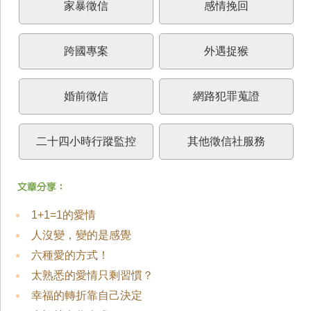
家暴徵信
感情挽回
跨國專案
外遇捉猴
婚前徵信
網路犯罪蒐證
二十四小時行蹤監控
其他徵信社服務
1+1=1的愛情
人沒變，變的是感覺
六種愛的方式！
太熟悉的愛情只剩習慣？
幸福的轉折靠自己決定