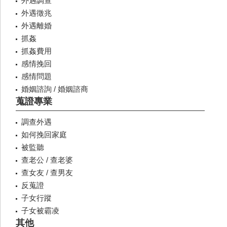
外遇調查
外遇徵兆
外遇離婚
抓姦
抓姦費用
感情挽回
感情問題
婚姻諮詢 / 婚姻諮商
蒐證專業
調查外遇
如何挽回家庭
被監聽
查老公 / 查老婆
查女友 / 查男友
反蒐證
子女行蹤
子女被霸凌
其他