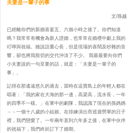
夫妻是一輩子的事
文/孫越
已經離你們的新婚喜宴五、六個小時之後了。你們知道
嗎？我常常有機會為新人證婚，也常常在婚禮中獻上我的
叮嚀與祝福。雖說語重心長，但是現場的喜鬧及吵雜的音
響，卻也將我殷切的交代沖淡了不少。 我最最要向你們
小夫妻說的一句至要的話，就是：「夫妻是一輩子的
事」。
記得在那遙遠悠久的過去，當時在這寶島上的年輕人都在
唱著：「我的家在大海的那一邊，高梁高，流水長，一年
的四季不一樣。」在軍中的劇隊，我認識了現在的孫媽媽
－－一個十八歲的小姑娘。在排練演出而巡迴勞軍的日子
裡，我們戀愛了。一年兩年直到六年多之後，在軍中伙伴
的祝福下，我們終於訂下了婚期。