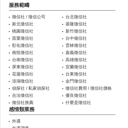
服務範疇
徵信社 / 徵信公司
台北徵信社
新北徵信社
基隆徵信社
桃園徵信社
新竹徵信社
苗栗徵信社
台中徵信社
彰化徵信社
雲林徵信社
南投徵信社
嘉義徵信社
台南徵信社
高雄徵信社
屏東徵信社
宜蘭徵信社
花蓮徵信社
台東徵信社
澎湖徵信社
金門徵信社
偵探社 / 私家偵探社
徵信社費用 / 徵信社價格
合法徵信社
優良徵信社
徵信社推薦
什麼是徵信社
感情類業務
外遇