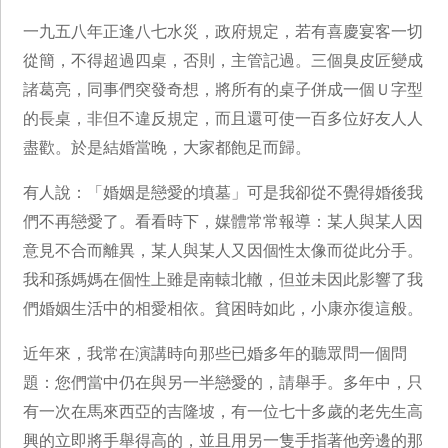
一九五八年正逢八七水災，政府規定，若有喜慶宴客一切
從簡，不得超過四桌，否則，主管記過。三個臭皮匠變成
諸葛亮，同事們突發奇想，將所有的桌子併成一個Ｕ字型
的長桌，非但不違反規定，而且還可使一百多位好友人人
盡歡。於是結婚當晚，大家都飽足而歸。
有人說：「婚姻是戀愛的墳墓」可是我卻從不覺得婚後我
們不再戀愛了。看看時下，媒體常常報導：某人與某人因
意見不合而離異，某人與某人又因個性太像而從此分手。
我和孫媽媽在個性上雖是南轅北轍，但並未因此影響了我
們婚姻生活中的相愛相依。貧困時如此，小康亦復這般。
近年來，我常在演講時向那些已婚多年的聽眾問一個問
題：您們當中仍在與另一半戀愛的，請舉手。多年中，只
有一次在馬來西亞的吉隆坡，有一位七十多歲的老先生高
興的立即將手舉得高的，並且用另一隻手指著他旁邊的那