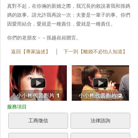
真對不起，在你倆的新婚之際，我冗長的敘說著我和孫媽
媽的故事。請允許我再說一次：夫妻是一輩子的事。你們
因愛而結合，愛就是一種責任，愛就是一種責任。
你們的老朋友－－孫越叔叔贈言。
返回【專家論述】
│
下一則【離婚不必怕人知道】
工商徵信
法律諮詢