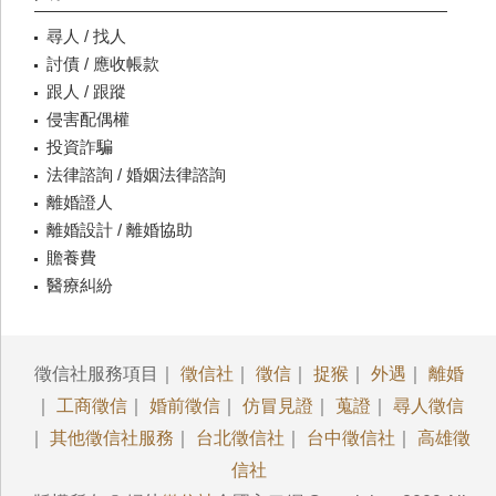
尋人 / 找人
討債 / 應收帳款
跟人 / 跟蹤
侵害配偶權
投資詐騙
法律諮詢 / 婚姻法律諮詢
離婚證人
離婚設計 / 離婚協助
贍養費
醫療糾紛
徵信社服務項目｜
徵信社
｜
徵信
｜
捉猴
｜
外遇
｜
離婚
｜
工商徵信
｜
婚前徵信
｜
仿冒見證
｜
蒐證
｜
尋人徵信
｜
其他徵信社服務
｜
台北徵信社
｜
台中徵信社
｜
高雄徵
信社